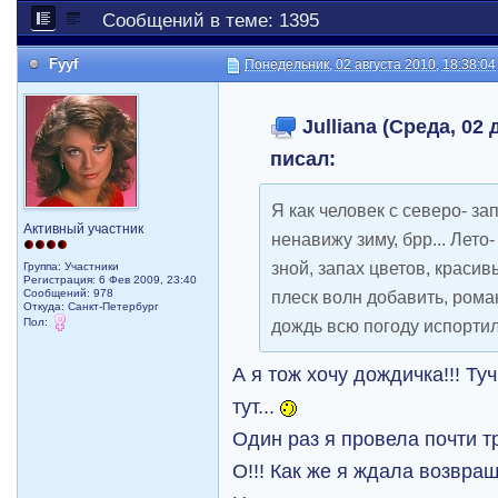
Сообщений в теме: 1395
Fyyf
Понедельник, 02 августа 2010, 18:38:04
Julliana (Среда, 02 
писал:
Я как человек с северо- з
Активный участник
ненавижу зиму, брр... Лето-
зной, запах цветов, красив
Группа: Участники
Регистрация: 6 Фев 2009, 23:40
Сообщений: 978
плеск волн добавить, роман
Откуда: Санкт-Петербург
Пол:
дождь всю погоду испорти
А я тож хочу дождичка!!! Ту
тут...
Один раз я провела почти т
О!!! Как же я ждала возвращ