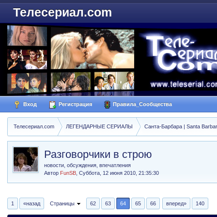
Телесериал.com
Вход
Регистрация
Правила_Сообщества
Телесериал.com
ЛЕГЕНДАРНЫЕ СЕРИАЛЫ
Санта-Барбара | Santa Barba
Разговорчики в строю
новости, обсуждения, впечатления
Автор
FunSB
,
Суббота, 12 июня 2010, 21:35:30
1
«назад
Страницы
62
63
64
65
66
вперед»
140