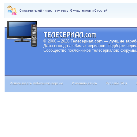
0
посетителей читают эту тему:
0
участников и
0
гостей
© 2000 – 2026
Телесериал.com — лучшие заруб
Даты выхода любимых сериалов.
Подборки сериа
Сообщество поклонников телесериалов: форумы, 
Использовать мобильную версию
Изменить стиль
Русский (RU)