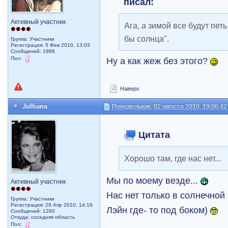
писал:
Активный участник
Ага, а зимой все будут петь
бы солнца".
Группа: Участники
Регистрация: 5 Фев 2010, 13:03
Сообщений: 1988
Пол:
Ну а как жеж без этого?
Наверх
Julliana
Понедельник, 02 августа 2010, 19:06:42
Цитата
Хорошо там, где нас нет...
Мы по моему везде...
Активный участник
Нас нет только в солнечной
Группа: Участники
Регистрация: 29 Апр 2010, 14:16
Лэйн где- то под боком)
Сообщений: 1260
Откуда: соседняя область
Пол: