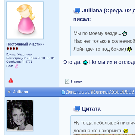
Julliana (Среда, 02 
писал:
Мы по моему везде...
Нас нет только в солнечно
Постоянный участник
Лэйн где- то под боком)
Группа: Участники
Регистрация: 28 Янв 2010, 02:01
Это да.
Но мы их и отсюд
Сообщений: 4771
Пол:
Наверх
Julliana
Понедельник, 02 августа 2010, 19:51:16
Цитата
Ну тогда небольшей пикничо
должна же накормить