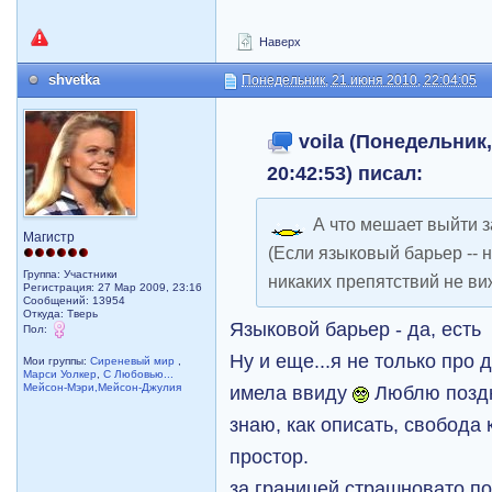
Наверх
shvetka
Понедельник, 21 июня 2010, 22:04:05
voila (Понедельник,
20:42:53) писал:
А что мешает выйти з
Магистр
(Если языковый барьер -- 
Группа: Участники
никаких препятствий не ви
Регистрация: 27 Мар 2009, 23:16
Сообщений: 13954
Откуда: Тверь
Языковой барьер - да, есть
Пол:
Ну и еще...я не только про 
Мои группы:
Сиреневый мир
,
Марси Уолкер
,
С Любовью...
Мейсон-Мэри,Мейсон-Джулия
имела ввиду
Люблю поздн
знаю, как описать, свобода к
простор.
за границей страшновато п