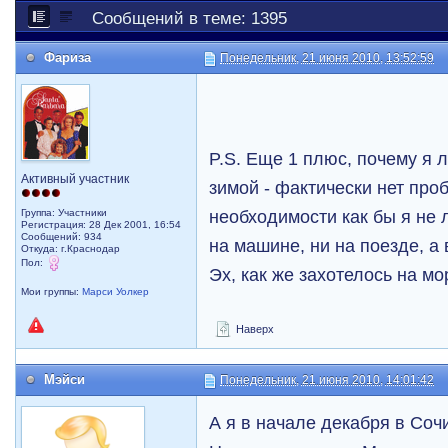
Сообщений в теме: 1395
Фариза
Понедельник, 21 июня 2010, 13:52:59
P.S. Еще 1 плюс, почему я 
Активный участник
зимой - фактически нет про
необходимости как бы я не 
Группа: Участники
Регистрация: 28 Дек 2001, 16:54
Сообщений: 934
на машине, ни на поезде, а 
Откуда: г.Краснодар
Пол:
Эх, как же захотелось на м
Мои группы:
Марси Уолкер
Наверх
Мэйси
Понедельник, 21 июня 2010, 14:01:42
А я в начале декабря в Сочи