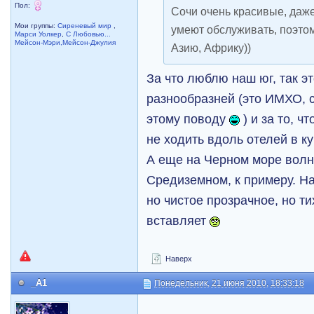
Пол:
Сочи очень красивые, даже
Мои группы:
Сиреневый мир
,
умеют обслуживать, поэто
Марси Уолкер
,
С Любовью...
Мейсон-Мэри,Мейсон-Джулия
Азию, Африку))
За что люблю наш юг, так эт
разнообразней (это ИМХО, с
этому поводу
) и за то, ч
не ходить вдоль отелей в к
А еще на Черном море вол
Средиземном, к примеру. На
но чистое прозрачное, но т
вставляет
Наверх
_A1
Понедельник, 21 июня 2010, 18:33:18