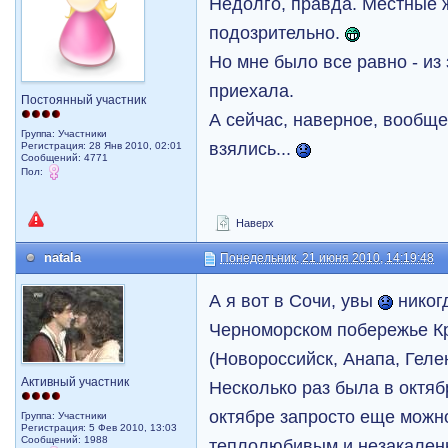
Недолго, правда. Mестные 
подозрительно.
Но мне было все равно - из 
приехала.
Постоянный участник
А сейчас, наверное, вообще 
Группа: Участники
взялись...
Регистрация: 28 Янв 2010, 02:01
Сообщений: 4771
Пол:
Наверх
natala
Понедельник, 21 июня 2010, 14:19:48
А я вот в Сочи, увы
никогд
Черноморском побережье К
(Новороссийск, Анапа, Гел
Активный участник
Несколько раз была в октяб
октябре запросто еще можн
Группа: Участники
Регистрация: 5 Фев 2010, 13:03
Сообщений: 1988
теплолюбивым и незакаленн