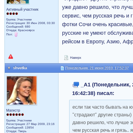
уже давно решило, что лучш
Активный участник
сервис, чем русская речь и г
Группа: Участники
фотки Сочи очень красивые,
Регистрация: 30 Июн 2008, 03:30
Сообщений: 680
Откуда: Красноярск
русские не умеют обслужив
Пол:
рейсом в Европу, Азию, Афр
Наверх
shvetka
Понедельник, 21 июня 2010, 17:52:37
_A1 (Понедельник, 
16:42:38) писал:
если так часто бывать на 
Магистр
"страдают" другие страны)
Группа: Участники
давно решило, что лучше эк
Регистрация: 27 Мар 2009, 23:16
Сообщений: 13954
чем русская речь и грязь.. 
Откуда: Тверь