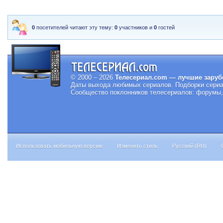
0
посетителей читают эту тему:
0
участников и
0
гостей
© 2000 – 2026
Телесериал.com — лучшие заруб
Даты выхода любимых сериалов.
Подборки сериа
Сообщество поклонников телесериалов: форумы, 
Использовать мобильную версию
Изменить стиль
Русский (RU)