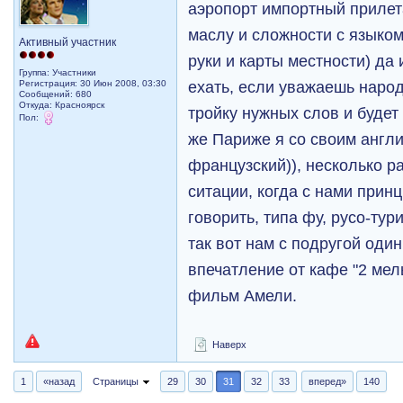
аэропорт импортный прилета
маслу и сложности с языком
Активный участник
руки и карты местности) да
Группа: Участники
ехать, если уважаешь народ
Регистрация: 30 Июн 2008, 03:30
Сообщений: 680
Откуда: Красноярск
тройку нужных слов и будет 
Пол:
же Париже я со своим англи
французский)), несколько р
ситации, когда с нами прин
говорить, типа фу, русо-тури
так вот нам с подругой оди
впечатление от кафе "2 мел
фильм Амели.
Наверх
1
«назад
Страницы
29
30
31
32
33
вперед»
140