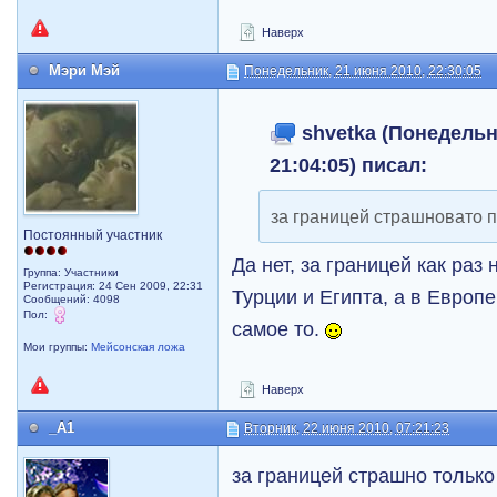
Наверх
Мэри Мэй
Понедельник, 21 июня 2010, 22:30:05
shvetka (Понедельни
21:04:05) писал:
за границей страшновато 
Постоянный участник
Да нет, за границей как раз
Группа: Участники
Регистрация: 24 Сен 2009, 22:31
Турции и Египта, а в Европе
Сообщений: 4098
Пол:
самое то.
Мои группы:
Мейсонская ложа
Наверх
_A1
Вторник, 22 июня 2010, 07:21:23
за границей страшно только 