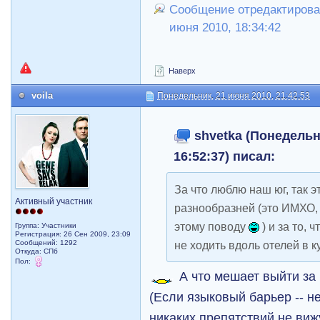
Сообщение отредактирова
июня 2010, 18:34:42
Наверх
voila
Понедельник, 21 июня 2010, 21:42:53
shvetka (Понедельни
16:52:37) писал:
За что люблю наш юг, так эт
Активный участник
разнообразней (это ИМХО, 
этому поводу
) и за то, 
Группа: Участники
Регистрация: 26 Сен 2009, 23:09
Сообщений: 1292
не ходить вдоль отелей в 
Откуда: СПб
Пол:
А что мешает выйти за
(Если языковый барьер -- н
никаких препятствий не виж