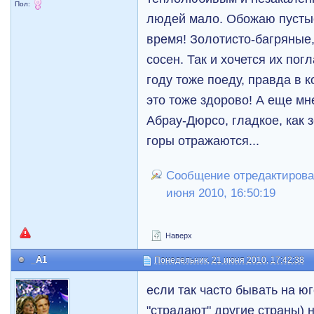
Пол:
людей мало. Обожаю пустые
время! Золотисто-багряные
сосен. Так и хочется их пог
году тоже поеду, правда в к
это тоже здорово! А еще мн
Абрау-Дюрсо, гладкое, как з
горы отражаются...
Сообщение отредактировал
июня 2010, 16:50:19
Наверх
_A1
Понедельник, 21 июня 2010, 17:42:38
если так часто бывать на ю
"страдают" другие страны) 