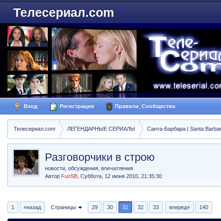
Телесериал.com
Вход
Регистрация
Правила_Сообщества
Телесериал.com
ЛЕГЕНДАРНЫЕ СЕРИАЛЫ
Санта-Барбара | Santa Barba
Разговорчики в строю
новости, обсуждения, впечатления
Автор
FunSB
,
Суббота, 12 июня 2010, 21:35:30
1
«назад
Страницы
29
30
31
32
33
вперед»
140