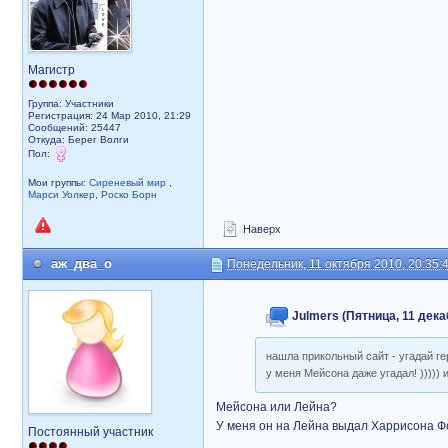
Магистр
Группа: Участники
Регистрация: 24 Мар 2010, 21:29
Сообщений: 25447
Откуда: Берег Волги
Пол:
Мои группы:
Сиреневый мир
,
Марси Уолкер
,
Роско Борн
Наверх
аж_два_о
Понедельник, 11 октября 2010, 20:35:
Julmers (Пятница, 11 дека
нашла прикольный сайт - угадай г
у меня Мейсона даже угадал! ))))) 
Мейсона или Лейна?
У меня он на Лейна выдал Харрисона Ф
Постоянный участник