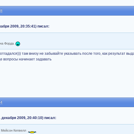
38
абря 2009, 20:35:41) писал:
она Форда.
тгадался))) там внизу не забывайте указывать после того, как результат выда
еще вопросы начинает задавать
44
декабря 2009, 20:40:10) писал:
л Мейсон Кепвелл