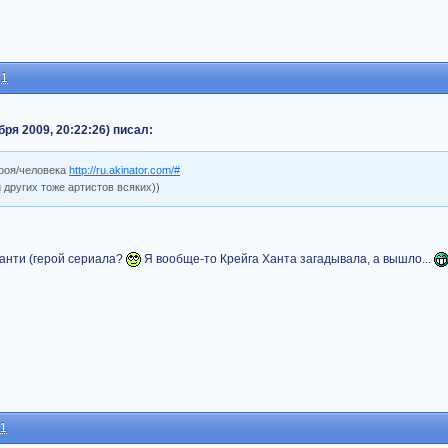
51
бря 2009, 20:22:26) писал:
ероя/человека
http://ru.akinator.com/#
и других тоже артистов всяких))
санти (герой сериала?
Я вообще-то Крейга Ханта загадывала, а вышло...
11