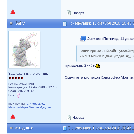
Наверх
Sally
Понедельник, 11 октября 2010, 20:45:
Julmers (Пятница, 11 дека
нашла прикольный сайт - угадай г
у меня Мейсона даже угадал! ))))) 
Прикольный сайт
Заслуженный участник
Скажите, а кто такой Кристофер Молти
Группа: Участники
Регистрация: 19 Апр 2005, 12:10
Сообщений: 9148
Пол:
Мои группы:
С Любовью...
Мейсон-Мэри,Мейсон-Джулия
Наверх
аж_два_о
Понедельник, 11 октября 2010, 20:46: