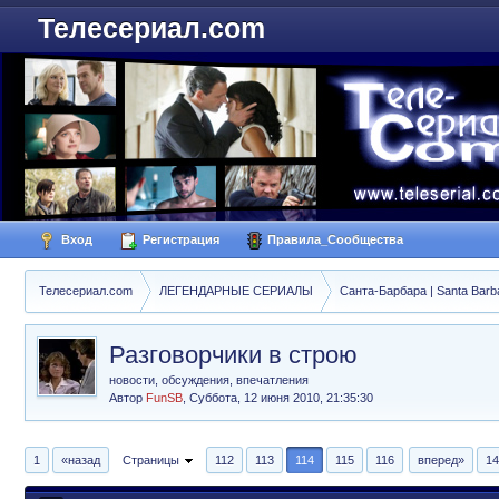
Телесериал.com
Вход
Регистрация
Правила_Сообщества
Телесериал.com
ЛЕГЕНДАРНЫЕ СЕРИАЛЫ
Санта-Барбара | Santa Barb
Разговорчики в строю
новости, обсуждения, впечатления
Автор
FunSB
,
Суббота, 12 июня 2010, 21:35:30
1
«назад
Страницы
112
113
114
115
116
вперед»
14