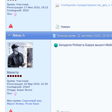
Группа: Участники
Сообщение отредактировал аж_два_о: П
Регистрация: 17 Июн 2010, 18:13
Сообщений: 3524
Пол:
Наверх
Nikita S
Понедельник, 11 октября 2010, 20:40:
Загадала Роберта Барра вышел Мей
Магистр
Группа: Участники
Регистрация: 24 Мар 2010, 21:29
Сообщений: 25447
Откуда: Берег Волги
Пол:
Мои группы:
Сиреневый мир
,
Марси Уолкер
,
Роско Борн