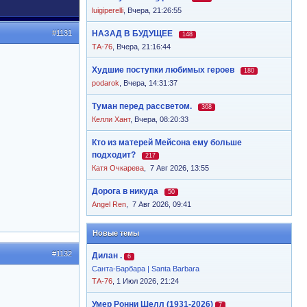
luigiperelli
,
Вчера, 21:26:55
#1131
НАЗАД В БУДУЩЕЕ
148
ТА-76
,
Вчера, 21:16:44
Худшие поступки любимых героев
180
podarok
,
Вчера, 14:31:37
Туман перед рассветом.
368
Келли Хант
,
Вчера, 08:20:33
Кто из матерей Мейсона ему больше
подходит?
217
Катя Очкарева
,
7 Авг 2026, 13:55
Дорога в никуда
50
Angel Ren
,
7 Авг 2026, 09:41
Новые темы
#1132
Дилан .
6
Санта-Барбара | Santa Barbara
ТА-76
, 1 Июл 2026, 21:24
Умер Ронни Шелл (1931-2026)
7