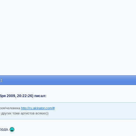
41
бря 2009, 20:22:26) писал:
ероя/человека
http://ru.akinator.com/#
и других тоже артистов всяких))
орда.