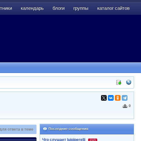
тники
календарь
блоги
группы
каталог сайтов
тники
календарь
блоги
группы
каталог сайтов
0
Последние сообщения
для ответа в теме
Что слушает luigiperelli
2115