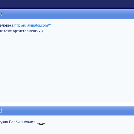
26
человека
http://ru.akinator.com/#
их тоже артистов всяких))
24
 кукла Барби выходит