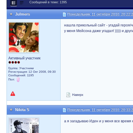
Сообщений в теме: 1395
Julmers
Понедельник, 11 октября 2010, 20:22:
нашла прикольный сайт - угадай героя/
у меня Мейсона даже угадал! ))))) и друг
Активный участник
Группа: Участники
Регистрация: 12 Окт 2008, 09:30
Сообщений: 1195
Пол:
Наверх
Nikita S
Понедельник, 11 октября 2010, 20:33:
а я загадываю Иден и у меня все время