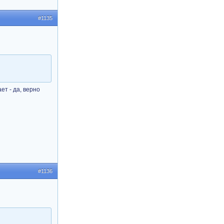
#1135
ет - да, верно
#1136