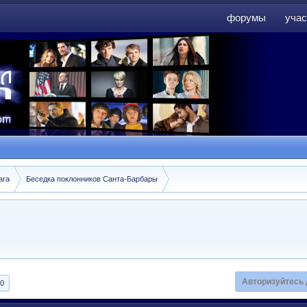
форумы
учас
форумы
учас
ara
Беседка поклонников Санта-Барбары
Авторизуйтесь 
0