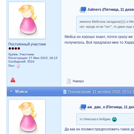
Julmers (Пятница, 11 дека
именно Мейсона загадала))))) и Мей
нет. вроде если "нет", то джин ещ
Мейса он хорошо знает, почти сразу же
получилось. Всё предлагал мне то Харр
Постоянный участник
Группа: Участники
Регистрация: 17 Июн 2010, 18:13
Сообщений: 3524
Пол:
Наверх
Мэйси
Понедельник, 11 октября 2010, 20:53:
аж_два_о (Пятница, 11 дек
то Николаса Кейджа.
Да как он посмел предположить такое да