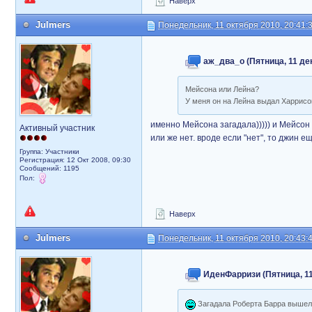
Наверх
Julmers
Понедельник, 11 октября 2010, 20:41:
аж_два_о (Пятница, 11 дек
Мейсона или Лейна?
У меня он на Лейна выдал Харрис
именно Мейсона загадала))))) и Мейсон о
Активный участник
или же нет. вроде если "нет", то джин 
Группа: Участники
Регистрация: 12 Окт 2008, 09:30
Сообщений: 1195
Пол:
Наверх
Julmers
Понедельник, 11 октября 2010, 20:43:
ИденФарризи (Пятница, 11 
Загадала Роберта Барра выше