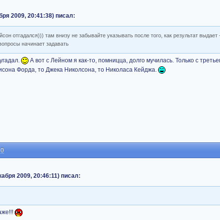
бря 2009, 20:41:38) писал:
сон отгадался))) там внизу не забывайте указывать после того, как результат выдает -
е вопросы начинает задавать
 угадал.
А вот с Лейном я как-то, помницца, долго мучилась. Только с третье
исона Форда, то Джека Николсона, то Николаса Кейджа.
30
абря 2009, 20:46:11) писал:
же!!!