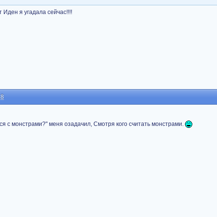
т Иден я угадала сейчас!!!!
48
ся с монстрами?" меня озадачил, Смотря кого считать монстрами.