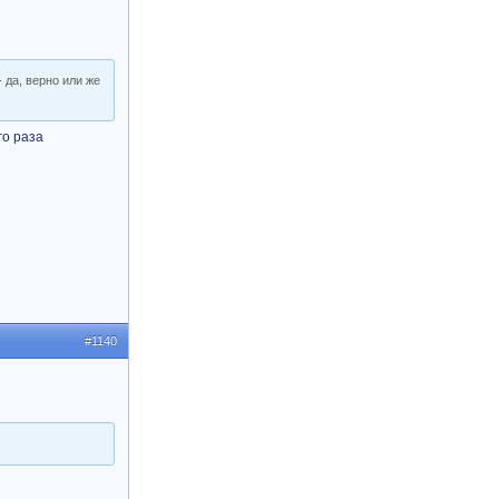
 да, верно или же
го раза
#1140