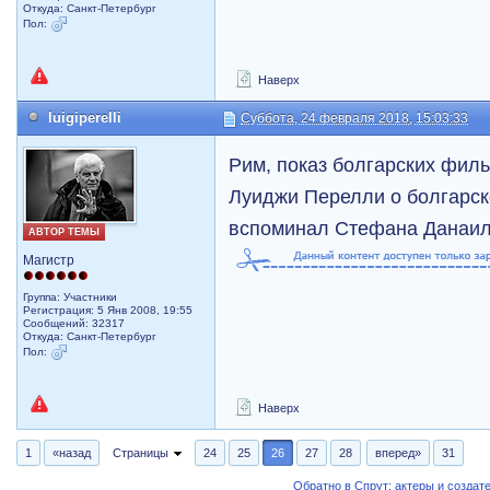
Откуда: Санкт-Петербург
Пол:
Наверх
luigiperelli
Суббота, 24 февраля 2018, 15:03:33
Рим, показ болгарских филь
Луиджи Перелли о болгарск
вспоминал Стефана Данаило
АВТОР ТЕМЫ
Магистр
Группа: Участники
Регистрация: 5 Янв 2008, 19:55
Сообщений: 32317
Откуда: Санкт-Петербург
Пол:
Наверх
1
«назад
Страницы
24
25
26
27
28
вперед»
31
Обратно в Спрут: актеры и создат