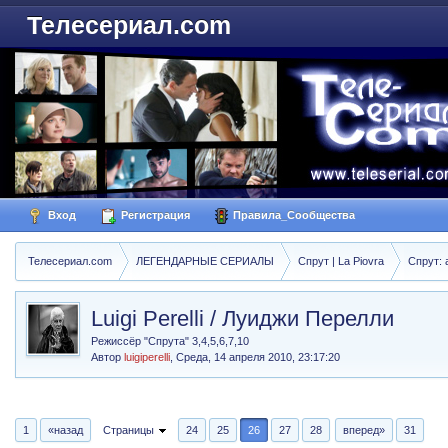
Телесериал.com
Вход
Регистрация
Правила_Сообщества
Телесериал.com
ЛЕГЕНДАРНЫЕ СЕРИАЛЫ
Спрут | La Piovra
Спрут: 
Luigi Perelli / Луиджи Перелли
Режиссёр "Спрута" 3,4,5,6,7,10
Автор
luigiperelli
,
Среда, 14 апреля 2010, 23:17:20
1
«назад
Страницы
24
25
26
27
28
вперед»
31