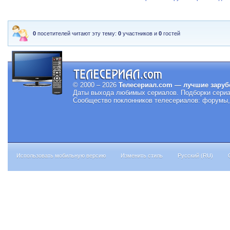
0
посетителей читают эту тему:
0
участников и
0
гостей
© 2000 – 2026
Телесериал.com — лучшие заруб
Даты выхода любимых сериалов.
Подборки сериа
Сообщество поклонников телесериалов: форумы, 
Использовать мобильную версию
Изменить стиль
Русский (RU)