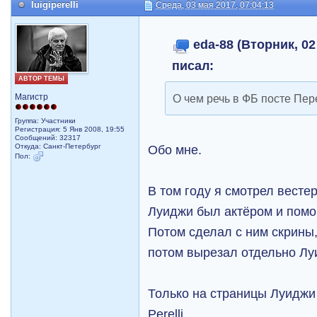
luigiperelli
Среда, 03 мая 2017, 07:04:13
eda-88 (Вторник, 02
писал:
АВТОР ТЕМЫ
О чем речь в ФБ посте Пе
Магистр
Группа: Участники
Регистрация: 5 Янв 2008, 19:55
Сообщений: 32317
Обо мне.
Откуда: Санкт-Петербург
Пол:
В том году я смотрел вестерн
Луиджи был актёром и пом
Потом сделал с ним скрины,
потом вырезал отдельно Лу
Только на страницы Луиджи 
Perelli.