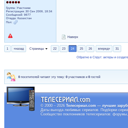
Группа: Участники
Регистрация: 30 Сен 2006, 18:34
Сообщений: 9677
Откуда: Казахстан
Пол:
Наверх
1
«назад
Страницы
22
23
24
25
26
вперед»
31
Обратно в Спрут: актеры и создат
0
посетителей читают эту тему:
0
участников и
0
гостей
© 2000 – 2026
Телесериал.com — лучшие заруб
Даты выхода любимых сериалов.
Подборки сериа
Сообщество поклонников телесериалов: форумы, 