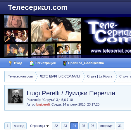
Телесериал.com
Вход
Регистрация
Правила_Сообщества
Телесериал.com
ЛЕГЕНДАРНЫЕ СЕРИАЛЫ
Спрут | La Piovra
Спрут: 
Luigi Perelli / Луиджи Перелли
Режиссёр "Спрута" 3,4,5,6,7,10
Автор
luigiperelli
,
Среда, 14 апреля 2010, 23:17:20
1
«назад
Страницы
22
23
24
25
26
вперед»
31