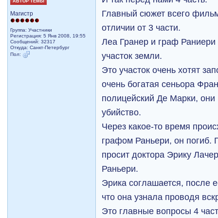
АВТОР ТЕМЫ
Главный сюжет всего фильм
Магистр
отличии от 3 части.
Группа: Участники
Регистрация: 5 Янв 2008, 19:55
Леа Гранер и граф Раниери
Сообщений: 32317
Откуда: Санкт-Петербург
участок земли.
Пол:
Это участок очень хотят за
очень богатая сеньора Фра
полицейский Де Марки, они 
убийство.
Через какое-то время проис
графом Раньери, он погиб.
просит доктора Эрику Лаче
Раньери.
Эрика соглашается, после е
что она узнала проводя вскр
Это главные вопросы 4 час