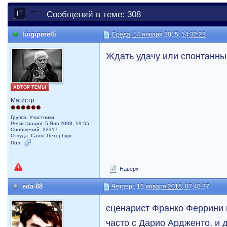
Сообщений в теме: 308
luigiperelli
Среда, 14 января 2015, 14:32:23
Ждать удачу или спонтанны
АВТОР ТЕМЫ
Магистр
Группа: Участники
Регистрация: 5 Янв 2008, 19:55
Сообщений: 32317
Откуда: Санкт-Петербург
Пол:
Наверх
eda-88
Четверг, 15 января 2015, 07:40:37
сценарист Франко Феррини
часто с Дарио Ардженто, и 