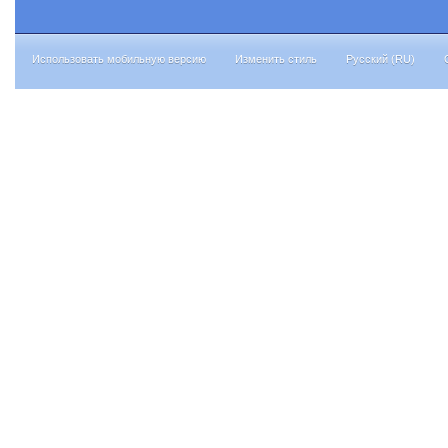
Использовать мобильную версию
Изменить стиль
Русский (RU)