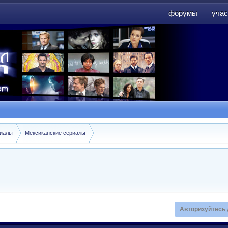
форумы
учас
форумы
учас
риалы
Мексиканские сериалы
Авторизуйтесь 