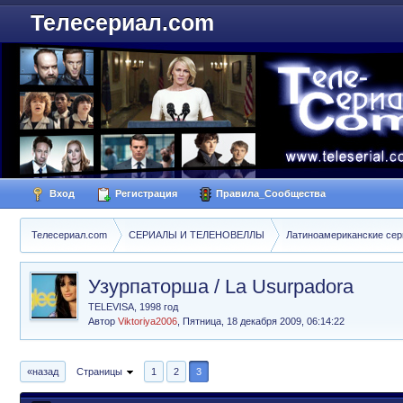
Телесериал.com
Вход
Регистрация
Правила_Сообщества
Телесериал.com
СЕРИАЛЫ И ТЕЛЕНОВЕЛЛЫ
Латиноамериканские се
Узурпаторша / La Usurpadora
TELEVISA, 1998 год
Автор
Viktoriya2006
,
Пятница, 18 декабря 2009, 06:14:22
«назад
Страницы
1
2
3