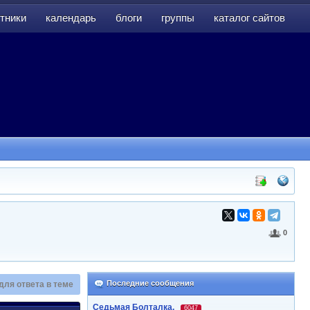
тники
календарь
блоги
группы
каталог сайтов
тники
календарь
блоги
группы
каталог сайтов
0
Последние сообщения
для ответа в теме
Седьмая Болталка.
6047