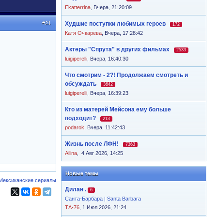
Ekatterrina
,
Вчера, 21:20:09
#21
Худшие поступки любимых героев
172
Катя Очкарева
,
Вчера, 17:28:42
Актеры "Спрута" в других фильмах
2533
luigiperelli
,
Вчера, 16:40:30
Что смотрим - 2?! Продолжаем смотреть и
обсуждать
3642
luigiperelli
,
Вчера, 16:39:23
Кто из матерей Мейсона ему больше
подходит?
213
podarok
,
Вчера, 11:42:43
Жизнь после ЛФН!
7363
Ailina
,
4 Авг 2026, 14:25
Новые темы
Мексиканские сериалы
Дилан .
6
Санта-Барбара | Santa Barbara
ТА-76
, 1 Июл 2026, 21:24