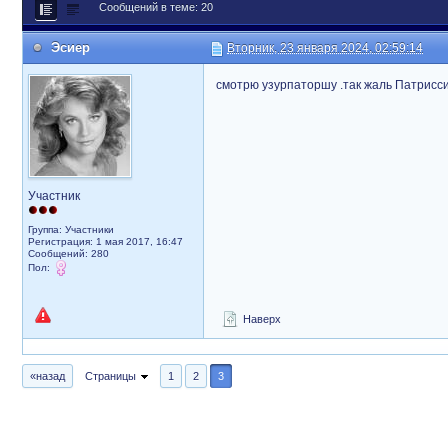
Сообщений в теме: 20
Эсиер
Вторник, 23 января 2024, 02:59:14
смотрю узурпаторшу .так жаль Патриссию
Участник
Группа: Участники
Регистрация: 1 мая 2017, 16:47
Сообщений: 280
Пол:
Наверх
«назад
Страницы
1
2
3