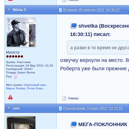
Nikita S
Вторник, 05 апреля 2011, 16:36:22
shvetka (Воскресень
16:30:11) писал:
а разве в то время не дру
Магистр
озвучку вернули на место.
Группа: Участники
Регистрация: 24 Мар 2010, 21:29
Роберта уже были прежние
Сообщений: 25447
Откуда: Берег Волги
Пол:
Мои группы:
Сиреневый мир
,
Марси Уолкер
,
Роско Борн
Наверх
rain
Понедельник, 14 мая 2012, 13:33:18
МЕГА-ПОКЛОННИК (