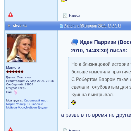
Наверх
shvetka
Вторник, 05 апреля 2011, 16:30:11
Иден Парризи (Воск
2010, 14:43:30) писал:
Но в близнецовой истории
Магистр
больше изменили практиче
Группа: Участники
С Робертом Барром такая 
Регистрация: 27 Мар 2009, 23:16
Сообщений: 13954
сделали голубоватым для э
Откуда: Тверь
Пол:
Куинна выигрывал.
Мои группы:
Сиреневый мир
,
Марси Уолкер
,
С Любовью...
Мейсон-Мэри,Мейсон-Джулия
а разве в то время не друг
Наверх