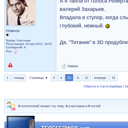
А я таяла от голоса Роберт
валерий Захарьев.
Впадала в ступор, когда сл
глубокий, нежный.
Новичок
Группа: Участники
Да, "Титаник" в 3D продубл
Регистрация: 18 мая 2012, 16:52
Сообщений: 9
Пол:
Наверх
1
«назад
Страницы
8
9
10
11
12
вперед»
16
Обратно в Санта-Барбара | Sa
0
посетителей читают эту тему:
0
участников и
0
гостей