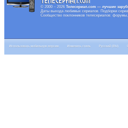
© 2000 – 2026
Телесериал.com — лучшие заруб
Даты выхода любимых сериалов.
Подборки сериа
Сообщество поклонников телесериалов: форумы, 
Использовать мобильную версию
Изменить стиль
Русский (RU)