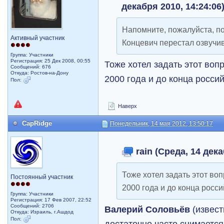
декабря 2010, 14:24:06
Напомните, пожалуйста, п
Активный участник
Концевич перестал озвучи
Группа: Участники
Регистрация: 25 Дек 2008, 00:55
Тоже хотел задать этот вопр
Сообщений: 676
Откуда: Ростов-на-Дону
2000 года и до конца росси
Пол:
Наверх
CapRidge
Понедельник, 14 мая 2012, 13:50:17
rain (Среда, 14 дека
Тоже хотел задать этот воп
Постоянный участник
2000 года и до конца росси
Группа: Участники
Регистрация: 17 Фев 2007, 22:52
Сообщений: 2706
Валерий Соловьёв
(извест
Откуда: Израиль, г.Ашдод
Пол:
достаточно часто снимается 