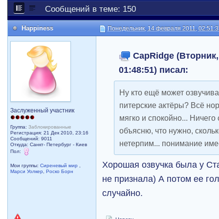
Сообщений в теме: 150
Happiness
Понедельник, 14 февраля 2011, 02:51:
CapRidge (Вторник, 
01:48:51) писал:
Ну кто ещё может озвучива
питерские актёры? Всё нор
Заслуженный участник
мягко и спокойно... Ничего 
Группа:
Заблокированные
объясню, что нужно, скольк
Регистрация: 21 Дек 2010, 23:16
Сообщений: 9011
нетерпим... понимание имее
Откуда: Санкт- Петербург - Киев
Пол:
Хорошая озвучка была у Ста
Мои группы:
Сиреневый мир
,
Марси Уолкер
,
Роско Борн
не признала) А потом ее го
случайно.