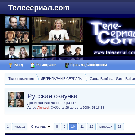
Телесериал.com
Вход
Регистрация
Правила_Сообщества
Телесериал.com
ЛЕГЕНДАРНЫЕ СЕРИАЛЫ
Санта-Барбара | Santa Barba
Русская озвучка
дополняет или меняет образы?
Автор
Alenatci
,
Суббота, 29 августа 2009, 15:18:58
1
«назад
Страницы
8
9
10
11
12
вперед»
16