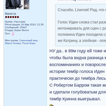
Спасибо, Lisenok! Рад, что
Магистр
Голос Иден снова стал раз
Группа: Участники
Регистрация: 24 Мар 2010, 21:29
Сообщений: 25447
интонировать для сцен с 
Откуда: Берег Волги
Пол:
половина Иден походила с
же Катрину, а злобная - опя
Мои группы:
Сиреневый мир
,
Марси Уолкер
,
Роско Борн
НУ да.. в 89м году ей тоже 
чтобы была видна разница 
воспоминаниях и повзросле
истории тембр голоса Иден
практически до тембра Лис
С Робертом Барром такая ж
и сделали голубоватым для 
тембр Куинна выигрывал.