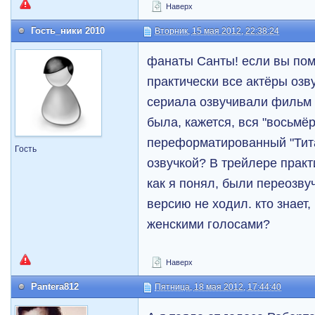
Наверх
Гость_ники 2010
Вторник, 15 мая 2012, 22:38:24
фанаты Санты! если вы помн
практически все актёры оз
сериала озвучивали фильм 
была, кажется, вся "восьмёр
переформатированный "Тита
Гость
озвучкой? В трейлере практ
как я понял, были переозву
версию не ходил. кто знает,
женскими голосами?
Наверх
Pantera812
Пятница, 18 мая 2012, 17:44:40