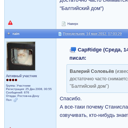
"Балтийский дом")
Наверх
rain
Понедельник, 14 мая 2012, 17:03:29
CapRidge (Среда, 14
писал:
Валерий Соловьёв
(извес
Активный участник
достаточно часто снимается
"Балтийский дом")
Группа: Участники
Регистрация: 25 Дек 2008, 00:55
Сообщений: 676
Откуда: Ростов-на-Дону
Спасибо.
Пол:
А все-таки почему Станисл
озвучивать, кто-нибудь знае