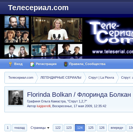
Телесериал.com
Вход
Регистрация
Правила_Сообщества
Телесериал.com
ЛЕГЕНДАРНЫЕ СЕРИАЛЫ
Спрут | La Piovra
Спрут: 
Florinda Bolkan / Флоринда Болкан
Графиня Ольга Камастра, "Спрут 1,2,7"
Автор
luigiperelli
,
Воскресенье, 17 мая 2009, 12:35:42
1
«назад
Страницы
122
123
124
125
126
вперед»
13