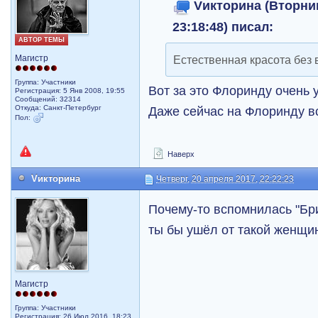
Vикторина (Вторник
23:18:48) писал:
АВТОР ТЕМЫ
Естественная красота без 
Магистр
Группа: Участники
Вот за это Флоринду очень 
Регистрация: 5 Янв 2008, 19:55
Сообщений: 32314
Даже сейчас на Флоринду вс
Откуда: Санкт-Петербург
Пол:
Наверх
Vикторина
Четверг, 20 апреля 2017, 22:22:23
Почему-то вспомнилась "Бри
ты бы ушёл от такой женщи
Магистр
Группа: Участники
Регистрация: 26 Июл 2016, 18:23