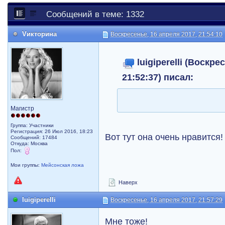
Сообщений в теме: 1332
Vикторина
Воскресенье, 16 апреля 2017, 21:54:10
luigiperelli (Воскре
21:52:37) писал:
Магистр
Группа: Участники
Регистрация: 26 Июл 2016, 18:23
Вот тут она очень нравится!
Сообщений: 17484
Откуда: Москва
Пол:
Мои группы:
Мейсонская ложа
Наверх
luigiperelli
Воскресенье, 16 апреля 2017, 21:57:29
Мне тоже!