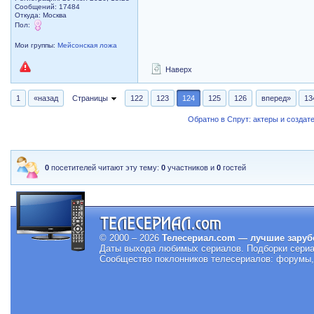
Сообщений: 17484
Откуда: Москва
Пол:
Мои группы:
Мейсонская ложа
Наверх
1
«назад
Страницы
122
123
124
125
126
вперед»
13
Обратно в Спрут: актеры и создат
0
посетителей читают эту тему:
0
участников и
0
гостей
© 2000 – 2026
Телесериал.com — лучшие заруб
Даты выхода любимых сериалов.
Подборки сериа
Сообщество поклонников телесериалов: форумы, 