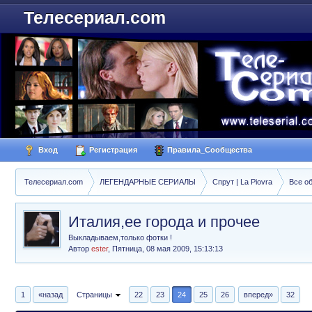
Телесериал.com
Вход
Регистрация
Правила_Сообщества
Телесериал.com
ЛЕГЕНДАРНЫЕ СЕРИАЛЫ
Спрут | La Piovra
Все о
Италия,ее города и прочее
Выкладываем,только фотки !
Автор
ester
,
Пятница, 08 мая 2009, 15:13:13
1
«назад
Страницы
22
23
24
25
26
вперед»
32