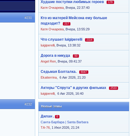
Худшие поступки любимых героев
176
Катя Очкарева
,
Вчера, 22:37:40
#231
Кто из матерей Мейсона ему больше
подходит?
217
Катя Очкарева
,
Вчера, 13:55:29
Что слушает luigiperelli
2114
luigiperelli
,
Вчера, 13:38:32
Дорога в никуда
50
Angel Ren
,
Вчера, 09:41:37
Седьмая Болталка.
6047
Ekatterrina
,
6 Авг 2026, 21:20
Актеры "Спрута" в других фильмах
2533
luigiperelli
,
6 Авг 2026, 16:40
#232
Новые темы
Дилан .
6
Санта-Барбара | Santa Barbara
ТА-76
, 1 Июл 2026, 21:24