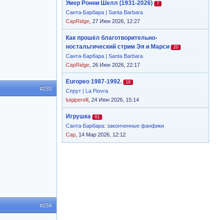
Умер Ронни Шелл (1931-2026)
7
Санта-Барбара | Santa Barbara
CapRidge
, 27 Июн 2026, 12:27
Как прошёл благотворительно-
ностальгический стрим Эя и Марси
20
Санта-Барбара | Santa Barbara
CapRidge
, 26 Июн 2026, 22:17
Europeo 1987-1992.
16
#233
Спрут | La Piovra
luigiperelli
, 24 Июн 2026, 15:14
Игрушка
61
Санта-Барбара: законченные фанфики
Cap
, 14 Мар 2026, 12:12
#234