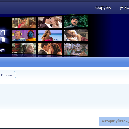
форумы
учас
форумы
учас
б Италии
Авторизуйтесь 