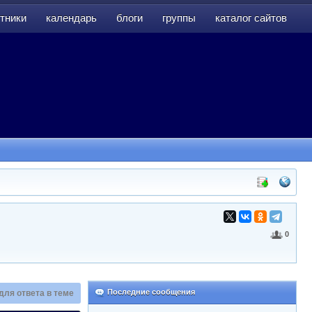
тники
календарь
блоги
группы
каталог сайтов
тники
календарь
блоги
группы
каталог сайтов
0
Последние сообщения
для ответа в теме