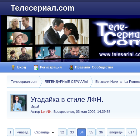
Телесериал.com
Вход
Регистрация
Правила_Сообщества
Телесериал.com
ЛЕГЕНДАРНЫЕ СЕРИАЛЫ
Ее звали Никита | La Femme
Угадайка в стиле ЛФН.
Игра!
Автор
LenNik
,
Воскресенье, 03 мая 2009, 14:39:58
1
«назад
Страницы
32
33
34
35
36
вперед»
617