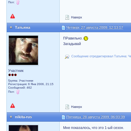
Пол:
Наверх
Татьяна
Четверг, 27 августа 2009, 12:13:17
ПРавильно.
Загадывай
Сообщение отредактировал Татьяна: Чет
Участник
Группа: Участники
Регистрация: 6 Янв 2006, 21:15
Сообщений: 462
Пол:
Наверх
nikita-rus
Пятница, 28 августа 2009, 06:03:39
Мне показалось, что это 1-ый сезон.