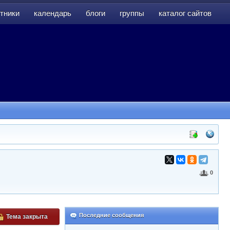
тники
календарь
блоги
группы
каталог сайтов
тники
календарь
блоги
группы
каталог сайтов
0
Последние сообщения
Тема закрыта