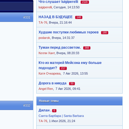
Что слушает luigiperelli
2116
luigiperelli
,
Сегодня, 14:13:50
НАЗАД В БУДУЩЕЕ
#331
148
ТА-76
,
Вчера, 21:16:44
Худшие поступки любимых героев
180
podarok
,
Вчера, 14:31:37
Туман перед рассветом.
368
Келли Хант
,
Вчера, 08:20:33
Кто из матерей Мейсона ему больше
подходит?
217
Катя Очкарева
,
7 Авг 2026, 13:55
Дорога в никуда
50
Angel Ren
,
7 Авг 2026, 09:41
Новые темы
#332
Дилан .
6
Санта-Барбара | Santa Barbara
ТА-76
, 1 Июл 2026, 21:24