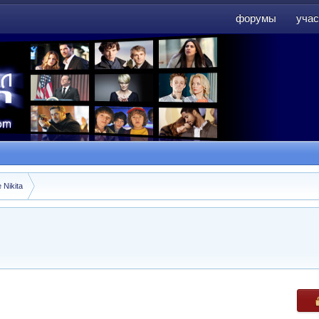
форумы
учас
форумы
учас
 Nikita