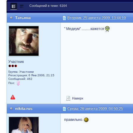
Сообщений в теме: 6164
Татьяна
Вторник, 25 августа 2009, 13:44:10
" Медиум" ..........кажется
Участник
Группа: Участники
Регистрация: 6 Янв 2006, 21:15
Сообщений: 462
Пол:
Наверх
nikita-rus
Среда, 26 августа 2009, 04:50:25
правильно.