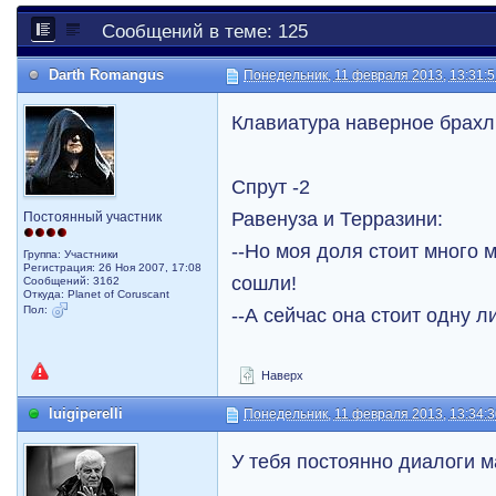
Сообщений в теме: 125
Darth Romangus
Понедельник, 11 февраля 2013, 13:31:
Клавиатура наверное брахл
Спрут -2
Равенуза и Терразини:
Постоянный участник
--Но моя доля стоит много 
Группа: Участники
Регистрация: 26 Ноя 2007, 17:08
сошли!
Сообщений: 3162
Откуда: Planet of Coruscant
Пол:
--А сейчас она стоит одну лир
Наверх
luigiperelli
Понедельник, 11 февраля 2013, 13:34:
У тебя постоянно диалоги 