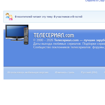
Обратно в Спрут
0
посетителей читают эту тему:
0
участников и
0
гостей
© 2000 – 2026
Телесериал.com — лучшие заруб
Даты выхода любимых сериалов.
Подборки сериа
Сообщество поклонников телесериалов: форумы, 
Использовать мобильную версию
Изменить стиль
Русский (RU)