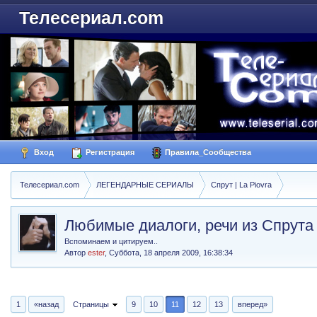
Телесериал.com
Вход
Регистрация
Правила_Сообщества
Телесериал.com
ЛЕГЕНДАРНЫЕ СЕРИАЛЫ
Спрут | La Piovra
Любимые диалоги, речи из Спрута
Вспоминаем и цитируем..
Автор
ester
,
Суббота, 18 апреля 2009, 16:38:34
1
«назад
Страницы
9
10
11
12
13
вперед»