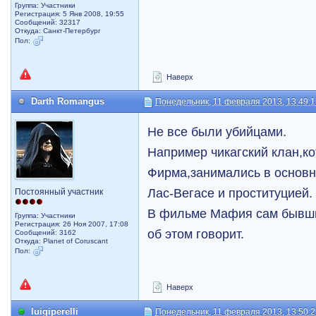
Группа: Участники
Регистрация: 5 Янв 2008, 19:55
Сообщений: 32317
Откуда: Санкт-Петербург
Пол:
Наверх
Darth Romangus
Понедельник, 11 февраля 2013, 13:49:
Не все были убийцами.
Например чикагский клан,к
Фирма,занимались в основн
Лас-Вегасе и проституцией.
Постоянный участник
В фильме Мафия сам бывши
Группа: Участники
Регистрация: 26 Ноя 2007, 17:08
об этом говорит.
Сообщений: 3162
Откуда: Planet of Coruscant
Пол:
Наверх
luigiperelli
Понедельник, 11 февраля 2013, 13:50: