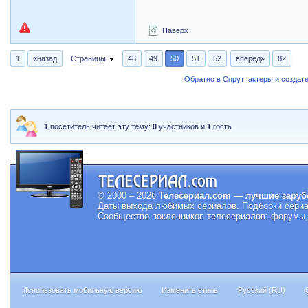
Наверх
1
«назад
Страницы
48
49
50
51
52
вперед»
82
Обратно в Спрут: актеры и создат
1
посетитель читает эту тему:
0
участников и
1
гость
© 2000 – 2026
Телесериал.com — лучшие заруб
Даты выхода любимых сериалов.
Подборки сериа
Сообщество поклонников телесериалов: форумы, 
Использовать мобильную версию
Изменить стиль
Русский (RU)