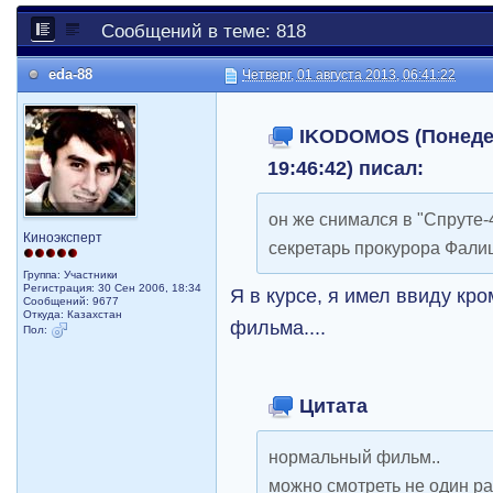
Сообщений в теме: 818
eda-88
Четверг, 01 августа 2013, 06:41:22
IKODOMOS (Понедел
19:46:42) писал:
он же снимался в "Спруте-4
Киноэксперт
секретарь прокурора Фали
Группа: Участники
Регистрация: 30 Сен 2006, 18:34
Я в курсе, я имел ввиду кр
Сообщений: 9677
Откуда: Казахстан
фильма....
Пол:
Цитата
нормальный фильм..
можно смотреть не один раз