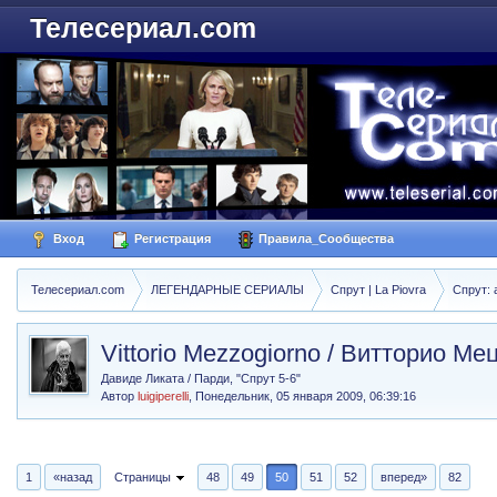
Телесериал.com
Вход
Регистрация
Правила_Сообщества
Телесериал.com
ЛЕГЕНДАРНЫЕ СЕРИАЛЫ
Спрут | La Piovra
Спрут: 
Vittorio Mezzogiorno / Витторио М
Давиде Ликата / Парди, "Спрут 5-6"
Автор
luigiperelli
,
Понедельник, 05 января 2009, 06:39:16
1
«назад
Страницы
48
49
50
51
52
вперед»
82