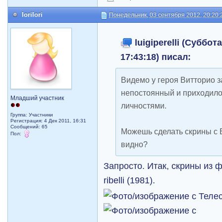
lorilori
Понедельник, 03 сентября 2012, 20:20:
luigiperelli (Суббот
17:43:18) писал:
Видемо у героя Витторио з
непостоянный и приходило
Младший участник
личностями.
Группа: Участники
Регистрация: 4 Дек 2011, 16:31
Сообщений: 65
Можешь сделать скрины с 
Пол:
видно?
Запросто. Итак, скрины из ф
ribelli (1981).