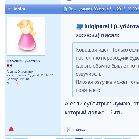
lorilori
Понедельник, 03 сентября 2012, 20:29:
luigiperelli (Суббот
20:28:33) писал:
Хорошая идея. Только если
постоянно переводчик буде
Младший участник
как это обычно бывает, то 
Группа: Участники
озвучивать.
Регистрация: 4 Дек 2011, 16:31
Сообщений: 65
Плохая озвучка может толь
Пол:
понять его.
А если субтитры? Думаю, э
который должен быть.
Наверх