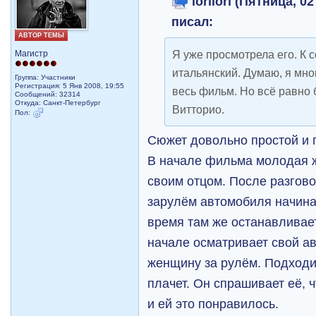
lorilori (Пятница, 02
писал:
АВТОР ТЕМЫ
Я уже просмотрела его. К
Магистр
итальянский. Думаю, я мно
Группа: Участники
Регистрация: 5 Янв 2008, 19:55
весь фильм. Но всё равно 
Сообщений: 32314
Откуда: Санкт-Петербург
Витторио.
Пол:
Сюжет довольно простой и 
В начале фильма молодая 
своим отцом. После разгов
зарулём автомобиля начина
время там же останавливает
начале осматривает свой ав
женщину за рулём. Подходит
плачет. Он спрашивает её, 
и ей это понравилось.