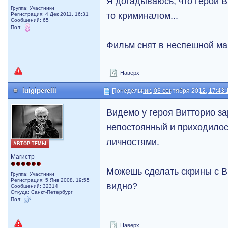
Я догадываюсь, что герой В
Группа: Участники
то криминалом...
Регистрация: 4 Дек 2011, 16:31
Сообщений: 65
Пол:
Фильм снят в неспешной ман
Наверх
luigiperelli
Понедельник, 03 сентября 2012, 17:43:
Видемо у героя Витторио з
непостоянный и приходилос
личностями.
АВТОР ТЕМЫ
Магистр
Можешь сделать скрины с В
Группа: Участники
Регистрация: 5 Янв 2008, 19:55
видно?
Сообщений: 32314
Откуда: Санкт-Петербург
Пол:
Наверх