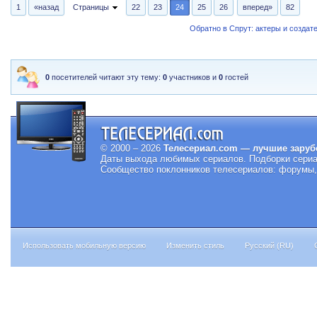
1
«назад
Страницы
22
23
24
25
26
вперед»
82
Обратно в Спрут: актеры и создат
0
посетителей читают эту тему:
0
участников и
0
гостей
© 2000 – 2026
Телесериал.com — лучшие заруб
Даты выхода любимых сериалов.
Подборки сериа
Сообщество поклонников телесериалов: форумы, 
Использовать мобильную версию
Изменить стиль
Русский (RU)