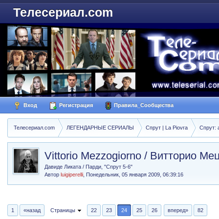
Телесериал.com
Вход
Регистрация
Правила_Сообщества
Телесериал.com
ЛЕГЕНДАРНЫЕ СЕРИАЛЫ
Спрут | La Piovra
Спрут: 
Vittorio Mezzogiorno / Витторио М
Давиде Ликата / Парди, "Спрут 5-6"
Автор
luigiperelli
,
Понедельник, 05 января 2009, 06:39:16
1
«назад
Страницы
22
23
24
25
26
вперед»
82