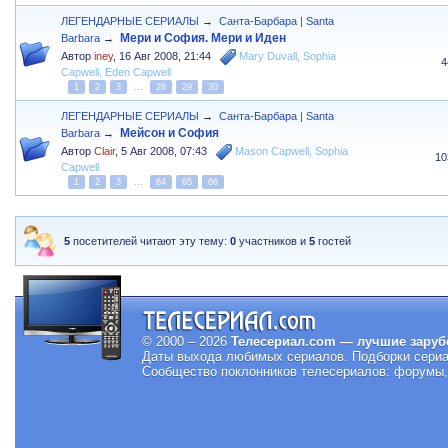
ЛЕГЕНДАРНЫЕ СЕРИАЛЫ
→
Санта-Барбара | Santa
Мери и София. Мери и Иден
Barbara
→
Автор
iney
,
16 Авг 2008, 21:44
Mary Duvall
,
Sophia
4
Capwell
,
Eden Capwell
1
2
3
...
28
29
30
ЛЕГЕНДАРНЫЕ СЕРИАЛЫ
→
Санта-Барбара | Santa
Мейсон и София
Barbara
→
Автор
Clair
,
5 Авг 2008, 07:43
Mason Capwell
,
Sophia
10
Capwell
1
2
3
...
64
65
66
5
посетителей читают эту тему:
0
участников и
5
гостей
© 2000 – 2026
Телесериал.com — лучшие заруб
Даты выхода любимых сериалов.
Подборки сериа
Сообщество поклонников телесериалов: форумы, 