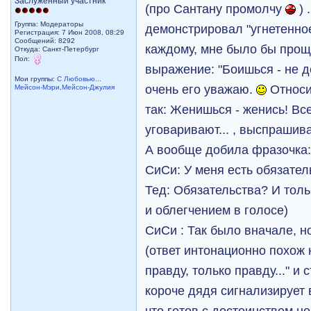
Заслуженный участник
(про Сантану промолчу
) 
Группа: Модераторы
демонстрировал "угнетенное
Регистрация: 7 Июн 2008, 08:29
Сообщений: 8292
каждому, мне было бы проще
Откуда: Санкт-Петербург
Пол:
выражение: "Боишься - не де
Мои группы:
С Любовью...
очень его уважаю.
Относи
Мейсон-Мэри,Мейсон-Джулия
так: Женишься - женись! Все,
уговаривают... , выспрашива
А вообще добила фразочка
СиСи: У меня есть обязател
Тед: Обязательства? И толь
и облегчением в голосе)
СиСи : Так было вначале, н
(ответ интонационно похож 
правду, только правду..." и
короче дядя сигнализирует
что готов с достоинством н