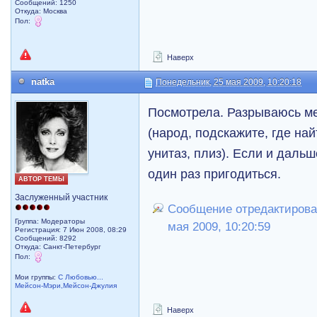
Сообщений: 1250
Откуда: Москва
Пол:
Наверх
natka
Понедельник, 25 мая 2009, 10:20:18
Посмотрела. Разрываюсь ме
(народ, подскажите, где н
унитаз, плиз). Если и дальш
один раз пригодиться.
АВТОР ТЕМЫ
Заслуженный участник
Сообщение отредактировал
Группа: Модераторы
мая 2009, 10:20:59
Регистрация: 7 Июн 2008, 08:29
Сообщений: 8292
Откуда: Санкт-Петербург
Пол:
Мои группы:
С Любовью...
Мейсон-Мэри,Мейсон-Джулия
Наверх