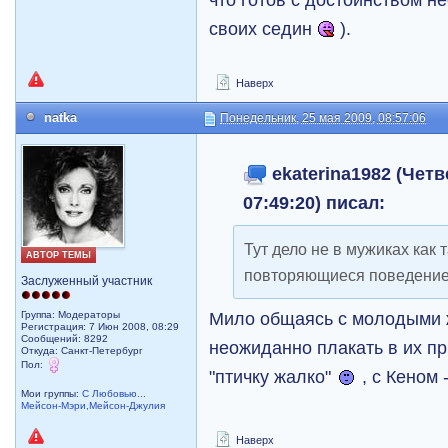
своих седин
).
Наверх
natka
Понедельник, 25 мая 2009, 08:57:06
ekaterina1982 (Четв
07:49:20) писал:
Тут дело не в мужиках как
АВТОР ТЕМЫ
повторяющиеся поведени
Заслуженный участник
Мило общаясь с молодыми 
Группа: Модераторы
Регистрация: 7 Июн 2008, 08:29
Сообщений: 8292
неожиданно плакать в их пр
Откуда: Санкт-Петербург
Пол:
"птичку жалко"
, с Кеном 
Мои группы:
С Любовью...
Мейсон-Мэри,Мейсон-Джулия
Наверх