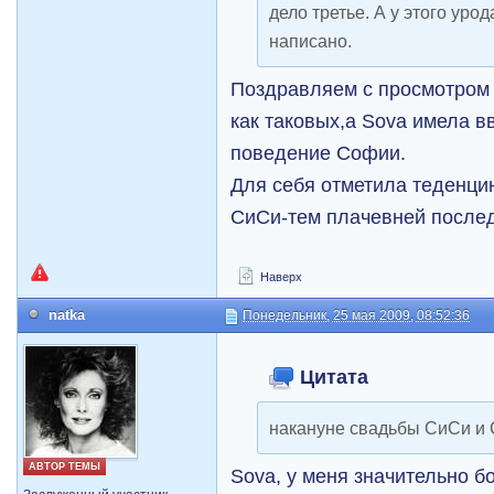
дело третье. А у этого урод
написано.
Поздравляем с просмотро
как таковых,а Sova имела 
поведение Софии.
Для себя отметила теденци
СиСи-тем плачевней после
Наверх
natka
Понедельник, 25 мая 2009, 08:52:36
Цитата
накануне свадьбы СиСи и
АВТОР ТЕМЫ
Sova, у меня значительно 