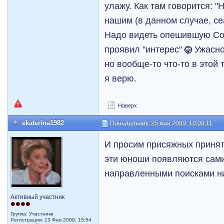
улажу. Как там говорится: 
нашим (в данном случае, се
Надо видеть опешившую Со
проявил "интерес"
Ужасно
но вообще-то что-то в этой 
я верю.
Наверх
ekaterina1982
Понедельник, 25 мая 2009, 10:09:11
И просим присяжных принят
эти юноши появляются сами 
направленными поисками ни
Активный участник
Группа: Участники
Регистрация: 13 Фев 2009, 15:54