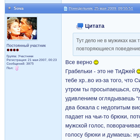
Sova
Понедельник, 25 мая 2009, 09:55:51
Цитата
Тут дело не в мужиках как
Постоянный участник
повторяющиеся поведени
Группа: Участники
Регистрация: 21 мая 2007, 00:23
Все верно
Сообщений: 3975
Пол:
Грабельки - это не ТиДжей
тебе хр..во из-за того, что
утром ты просыпаешься, спу
удивлением оглядываешь "п
два бокала с недопитым вис
падает на чьи-то брюки, по
мужской голос, поворачивае
голосу брюки и думаешь: ну