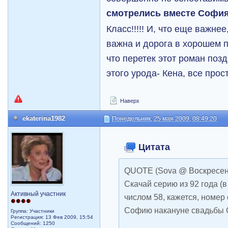
смотрелись вместе София
Класс!!!!! И, что еще важн
важна и дорога в хорошем п
что перетек этот роман позд
этого урода- Кена, все про
Наверх
ekaterina1982
Понедельник, 25 мая 2009, 08:49:20
Цитата
QUOTE (Sova @ Воскресенье
Скачай серию из 92 года (
Активный участник
числом 58, кажется, номер 
Софию накануне свадьбы С
Группа: Участники
Регистрация: 13 Фев 2009, 15:54
Сообщений: 1250