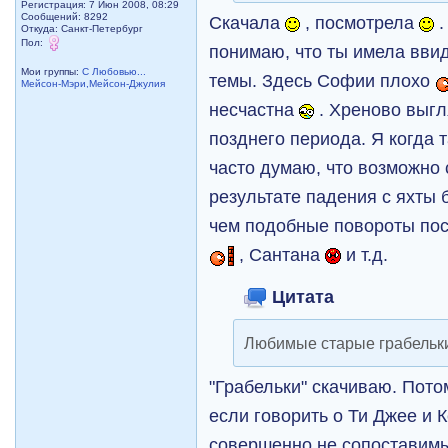
Регистрация: 7 Июн 2008, 08:29
Сообщений: 8292
Скачала
, посмотрела
.
Откуда: Санкт-Петербург
Пол:
понимаю, что ты имела ввид
Мои группы:
С Любовью...
темы. Здесь Софии плохо
Мейсон-Мэри,Мейсон-Джулия
несчастна
. Хреново выгл
позднего периода. Я когда 
часто думаю, что возможно 
результате падения с яхты 
чем подобные повороты по
, Сантана
и т.д.
Цитата
Любимые старые грабельк
"Грабельки" скачиваю. Пото
если говорить о Ти Джее и К
совершенно не сопоставимы