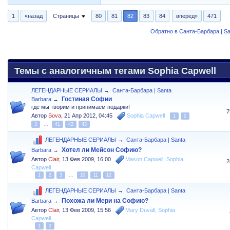
1
«назад
Страницы
80
81
82
83
84
вперед»
471
Обратно в Санта-Барбара | Sa
Темы с аналогичным тегами Sophia Capwell
ЛЕГЕНДАРНЫЕ СЕРИАЛЫ
→
Санта-Барбара | Santa
Гостиная Софии
Barbara
→
где мы творим и принимаем подарки!
7
Автор
Sova
,
21 Апр 2012, 04:45
Sophia Capwell
1
2
3
...
41
42
43
ЛЕГЕНДАРНЫЕ СЕРИАЛЫ
→
Санта-Барбара | Santa
Хотел ли Мейсон Софию?
Barbara
→
Автор
Clair
,
13 Фев 2009, 16:00
Mason Capwell
,
Sophia
2
Capwell
1
2
3
...
10
11
12
ЛЕГЕНДАРНЫЕ СЕРИАЛЫ
→
Санта-Барбара | Santa
Похожа ли Мери на Софию?
Barbara
→
Автор
Clair
,
13 Фев 2009, 15:56
Mary Duvall
,
Sophia
Capwell
1
2