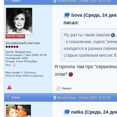
natka
Воскресенье, 24 мая 2009, 18:33:28
Sova (Среда, 24 дек
писал:
Ну, раз ты такая смелая
,
АВТОР ТЕМЫ
- к сожалению, сцена "вече
Заслуженный участник
находятся в разных сериях
Группа: Модераторы
старые грабельки миссис 
Регистрация: 7 Июн 2008, 08:29
Сообщений: 8292
Откуда: Санкт-Петербург
Пол:
Я прочла там про "серьезны
Мои группы:
С Любовью...
этом?
Мейсон-Мэри,Мейсон-Джулия
Наверх
Sova
Воскресенье, 24 мая 2009, 18:41:38
natka (Среда, 24 дек