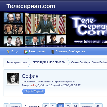
Телесериал.com
Вход
Регистрация
Правила_Сообщества
Телесериал.com
ЛЕГЕНДАРНЫЕ СЕРИАЛЫ
Санта-Барбара | Santa Barba
София
отношения с остальными героями сериала
Автор
natka
,
Суббота, 13 декабря 2008, 09:33:47
Sophia Capwell
1
«назад
Страницы
80
81
82
83
84
вперед»
471