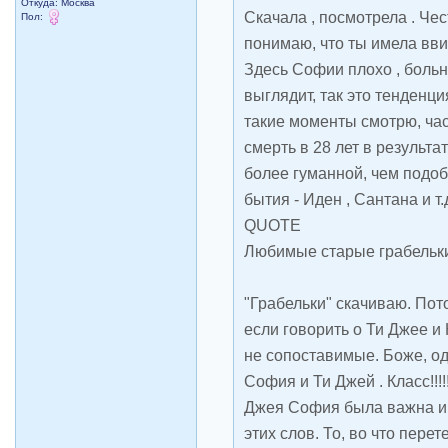
Откуда: Москва
Скачала , посмотрела . Чес
Пол:
понимаю, что ты имела вви
Здесь Софии плохо , больн
выглядит, так это тенденци
такие моменты смотрю, ча
смерть в 28 лет в результ
более гуманной, чем под
бытия - Иден , Сантана и т.
QUOTE
Любимые старые грабельки
"Грабельки" скачиваю. Пот
если говорить о Ти Джее и
не сопоставимые. Боже, од
София и Ти Джей . Класс!!!!
Джея София была важна и
этих слов. То, во что перет