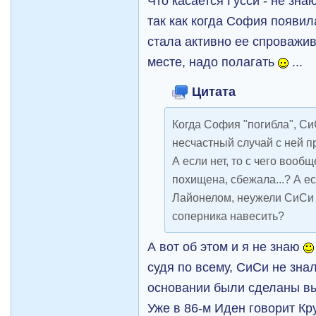
Что касается Гусси - не зна
так как когда София появила
стала активно ее спроважив
месте, надо полагать
...
Цитата
Когда София "погибла", СиС
несчастный случай с ней 
А если нет, то с чего вообщ
похищена, сбежала...? А ес
Лайонелом, неужели СиСи 
соперника навесить?
А вот об этом и я не знаю
судя по всему, СиСи не знал
основании были сделаны в
Уже в 86-м Иден говорит Кр