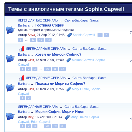
Темы с аналогичным тегами Sophia Capwell
ЛЕГЕНДАРНЫЕ СЕРИАЛЫ
→
Санта-Барбара | Santa
Гостиная Софии
Barbara
→
где мы творим и принимаем подарки!
7
Автор
Sova
,
21 Апр 2012, 04:45
Sophia Capwell
1
2
3
...
41
42
43
ЛЕГЕНДАРНЫЕ СЕРИАЛЫ
→
Санта-Барбара | Santa
Хотел ли Мейсон Софию?
Barbara
→
Автор
Clair
,
13 Фев 2009, 16:00
Mason Capwell
,
Sophia
2
Capwell
1
2
3
...
10
11
12
ЛЕГЕНДАРНЫЕ СЕРИАЛЫ
→
Санта-Барбара | Santa
Похожа ли Мери на Софию?
Barbara
→
Автор
Clair
,
13 Фев 2009, 15:56
Mary Duvall
,
Sophia
Capwell
1
2
ЛЕГЕНДАРНЫЕ СЕРИАЛЫ
→
Санта-Барбара | Santa
Мери и София. Мери и Иден
Barbara
→
Автор
iney
,
16 Авг 2008, 21:44
Mary Duvall
,
Sophia
4
Capwell
,
Eden Capwell
1
2
3
...
28
29
30