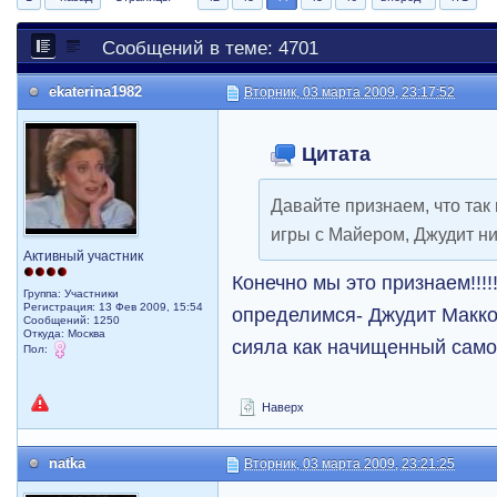
Сообщений в теме: 4701
ekaterina1982
Вторник, 03 марта 2009, 23:17:52
Цитата
Давайте признаем, что так
игры с Майером, Джудит ни
Активный участник
Конечно мы это признаем!!!!
Группа: Участники
Регистрация: 13 Фев 2009, 15:54
определимся- Джудит Макк
Сообщений: 1250
Откуда: Москва
сияла как начищенный сам
Пол:
Наверх
natka
Вторник, 03 марта 2009, 23:21:25