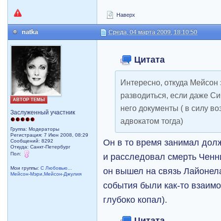
Наверх
natka
Среда, 04 марта 2009, 18:10:50
Цитата
Интересно, откуда Мейсон 
разводиться, если даже СиС
АВТОР ТЕМЫ
него документы ( в силу во
Заслуженный участник
адвокатом тогда)
Группа: Модераторы
Регистрация: 7 Июн 2008, 08:29
Он в то время занимал дол
Сообщений: 8292
Откуда: Санкт-Петербург
Пол:
и расследовал смерть Ченн
Мои группы:
С Любовью...
он вышел на связь Лайонела
Мейсон-Мэри,Мейсон-Джулия
события были как-то взаим
глубоко копал).
Цитата