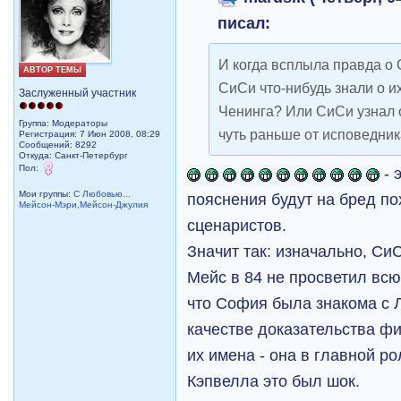
писал:
И когда всплыла правда о
АВТОР ТЕМЫ
СиСи что-нибудь знали о 
Заслуженный участник
Ченинга? Или СиСи узнал о
Группа: Модераторы
чуть раньше от исповедни
Регистрация: 7 Июн 2008, 08:29
Сообщений: 8292
Откуда: Санкт-Петербург
Пол:
- 
Мои группы:
С Любовью...
пояснения будут на бред по
Мейсон-Мэри,Мейсон-Джулия
сценаристов.
Значит так: изначально, С
Мейс в 84 не просветил всю
что София была знакома с 
качестве доказательства фи
их имена - она в главной ро
Кэпвелла это был шок.