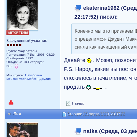
ekaterina1982 (Сред
22:17:52) писал:
Конечно мы это признаем!!!
АВТОР ТЕМЫ
определимся- Джудит Макк
Заслуженный участник
сияла как начищенный са
Группа: Модераторы
Регистрация: 7 Июн 2008, 08:29
Сообщений: 8292
Давайте
. Может, позвони
Откуда: Санкт-Петербург
Пол:
P.S. Народ, какие вы постоя
Мои группы:
С Любовью...
сложилось впечатление, чт
Мейсон-Мэри,Мейсон-Джулия
продать
.
Наверх
Лия
Вторник, 03 марта 2009, 23:37:22
natka (Среда, 03 дек