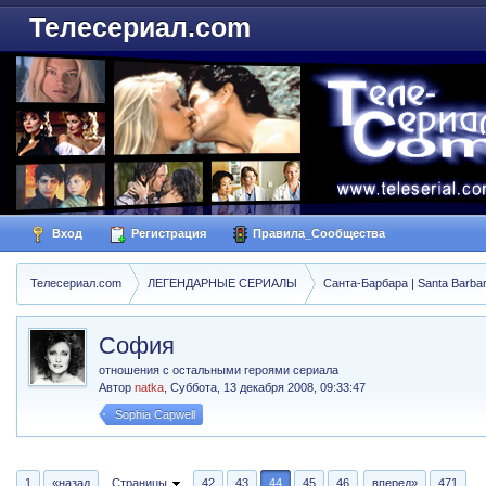
Телесериал.com
Вход
Регистрация
Правила_Сообщества
Телесериал.com
ЛЕГЕНДАРНЫЕ СЕРИАЛЫ
Санта-Барбара | Santa Barba
София
отношения с остальными героями сериала
Автор
natka
,
Суббота, 13 декабря 2008, 09:33:47
Sophia Capwell
1
«назад
Страницы
42
43
44
45
46
вперед»
471