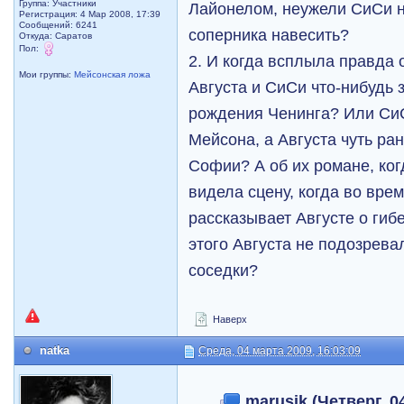
Группа: Участники
Лайонелом, неужели СиСи н
Регистрация: 4 Мар 2008, 17:39
Сообщений: 6241
соперника навесить?
Откуда: Саратов
Пол:
2. И когда всплыла правда
Мои группы:
Мейсонская ложа
Августа и СиСи что-нибудь 
рождения Ченинга? Или СиС
Мейсона, а Августа чуть ра
Софии? А об их романе, ког
видела сцену, когда во вре
рассказывает Августе о гиб
этого Августа не подозрева
соседки?
Наверх
natka
Среда, 04 марта 2009, 16:03:09
marusik (Четверг, 04