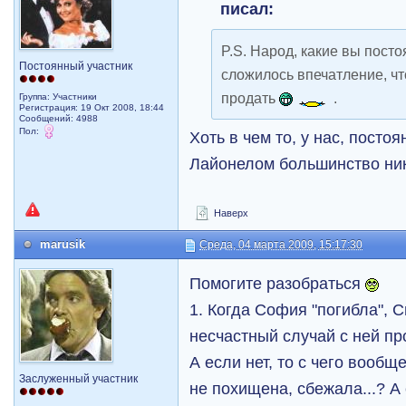
писал:
P.S. Народ, какие вы посто
Постоянный участник
сложилось впечатление, чт
продать
.
Группа: Участники
Регистрация: 19 Окт 2008, 18:44
Сообщений: 4988
Пол:
Хоть в чем то, у нас, постоя
Лайонелом большинство ник
Наверх
marusik
Среда, 04 марта 2009, 15:17:30
Помогите разобраться
1. Когда София "погибла", С
несчастный случай с ней п
А если нет, то с чего вообщ
Заслуженный участник
не похищена, сбежала...? А 