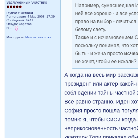
Заслуженный участник
Например, сумасшедшая Ид
ней все хорошо - и все усп
Группа: Участники
Регистрация: 4 Мар 2008, 17:39
Сообщений: 6241
право на выбор - лечиться
Откуда: Саратов
Пол:
белому свету.
Также и с исчезновением 
Мои группы:
Мейсонская ложа
поскольку понимал, что хо
быть - и жена просто
исче
не хочет, чтобы ее искали?
А когда на весь мир расска
президент или актер какой-
соблюдении тайны частной
Все равно странно. Иден хо
София просто пошла погулят
помню я, чтобы СиСи когда
неприкосновенность частной
квартиру Тори приказал обы