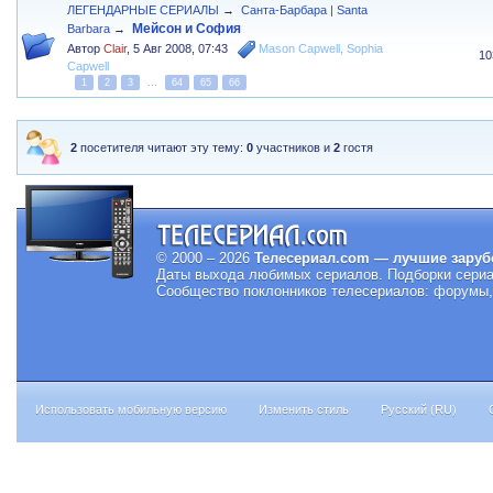
ЛЕГЕНДАРНЫЕ СЕРИАЛЫ
→
Санта-Барбара | Santa
Мейсон и София
Barbara
→
Автор
Clair
,
5 Авг 2008, 07:43
Mason Capwell
,
Sophia
10
Capwell
1
2
3
...
64
65
66
2
посетителя читают эту тему:
0
участников и
2
гостя
© 2000 – 2026
Телесериал.com — лучшие заруб
Даты выхода любимых сериалов.
Подборки сериа
Сообщество поклонников телесериалов: форумы, 
Использовать мобильную версию
Изменить стиль
Русский (RU)