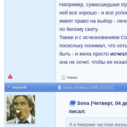
Например, сумасшедшая Иде
ней все хорошо - и все усп
имеет право на выбор - леч
по белому свету.
Также и с исчезновением С
поскольку понимал, что хот
быть - и жена просто
исчез
она не хочет, чтобы ее иск
Наверх
marusik
Среда, 04 марта 2009, 17:52:42
Sova (Четверг, 04 де
писал:
А в Америке частная жизн