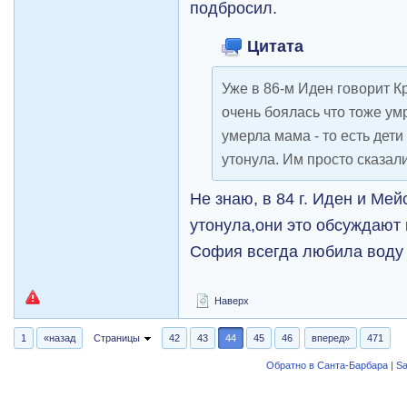
подбросил.
Цитата
Уже в 86-м Иден говорит Кр
очень боялась что тоже умр
умерла мама - то есть дети
утонула. Им просто сказали
Не знаю, в 84 г. Иден и Мей
утонула,они это обсуждают 
София всегда любила воду и
Наверх
1
«назад
Страницы
42
43
44
45
46
вперед»
471
Обратно в Санта-Барбара | Sa