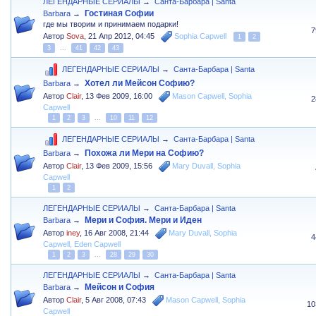
ЛЕГЕНДАРНЫЕ СЕРИАЛЫ
→
Санта-Барбара | Santa
Гостиная Софии
Barbara
→
где мы творим и принимаем подарки!
7
Автор
Sova
,
21 Апр 2012, 04:45
Sophia Capwell
1
2
3
...
41
42
43
ЛЕГЕНДАРНЫЕ СЕРИАЛЫ
→
Санта-Барбара | Santa
Хотел ли Мейсон Софию?
Barbara
→
Автор
Clair
,
13 Фев 2009, 16:00
Mason Capwell
,
Sophia
2
Capwell
1
2
3
...
10
11
12
ЛЕГЕНДАРНЫЕ СЕРИАЛЫ
→
Санта-Барбара | Santa
Похожа ли Мери на Софию?
Barbara
→
Автор
Clair
,
13 Фев 2009, 15:56
Mary Duvall
,
Sophia
Capwell
1
2
ЛЕГЕНДАРНЫЕ СЕРИАЛЫ
→
Санта-Барбара | Santa
Мери и София. Мери и Иден
Barbara
→
Автор
iney
,
16 Авг 2008, 21:44
Mary Duvall
,
Sophia
4
Capwell
,
Eden Capwell
1
2
3
...
28
29
30
ЛЕГЕНДАРНЫЕ СЕРИАЛЫ
→
Санта-Барбара | Santa
Мейсон и София
Barbara
→
Автор
Clair
,
5 Авг 2008, 07:43
Mason Capwell
,
Sophia
10
Capwell