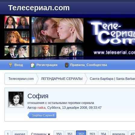
Телесериал.com
Вход
Регистрация
Правила_Сообщества
Телесериал.com
ЛЕГЕНДАРНЫЕ СЕРИАЛЫ
Санта-Барбара | Santa Barba
София
отношения с остальными героями сериала
Автор
natka
,
Суббота, 13 декабря 2008, 09:33:47
Sophia Capwell
1
«назад
Страницы
350
351
352
353
354
вперед»
47