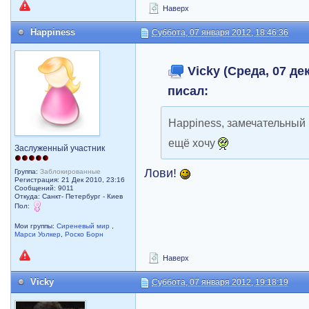
Наверх
Happiness
Суббота, 07 января 2012, 18:46:36
Vicky (Среда, 07 дек
писал:
Happiness, замечательный
ещё хочу
Заслуженный участник
Лови!
Группа:
Заблокированные
Регистрация: 21 Дек 2010, 23:16
Сообщений: 9011
Откуда: Санкт- Петербург - Киев
Пол:
Мои группы:
Сиреневый мир
,
Марси Уолкер
,
Роско Борн
Наверх
Vicky
Суббота, 07 января 2012, 19:18:19