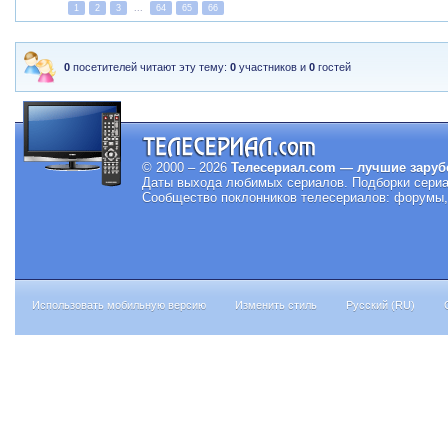
1
2
3
...
64
65
66
0
посетителей читают эту тему:
0
участников и
0
гостей
© 2000 – 2026
Телесериал.com — лучшие заруб
Даты выхода любимых сериалов.
Подборки сериа
Сообщество поклонников телесериалов: форумы, 
Использовать мобильную версию
Изменить стиль
Русский (RU)