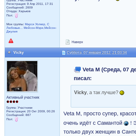
Группа: Участники
Регистрация: 9 Апр 2011, 17:31
Сообщений: 2609
Откуда: Харьков
Пол:
Мои группы:
Марси Уолкер
,
С
Любовью... Мейсон-Мэри,Мейсон-
Джулия
Наверх
Vicky
Суббота, 07 января 2012, 21:03:34
Veta M (Среда, 07 де
писал:
Vicky
, а так лучше?
Активный участник
Группа: Участники
Регистрация: 20 Окт 2009, 00:26
Veta M, просто супер, крас
Сообщений: 887
Пол:
очень идёт с Самантой
! 
только двух женщин в Санте