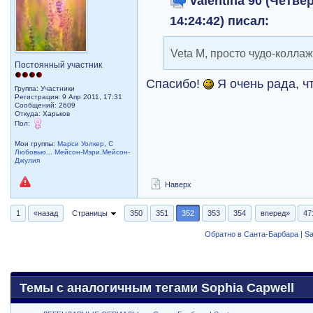
valentina 90 (Четвер
14:24:42) писал:
Veta M, просто чудо-колла
Постоянный участник
Спасибо!
Я очень рада, ч
Группа: Участники
Регистрация: 9 Апр 2011, 17:31
Сообщений: 2609
Откуда: Харьков
Пол:
Мои группы:
Марси Уолкер
,
С
Любовью... Мейсон-Мэри,Мейсон-
Джулия
Наверх
1
«назад
Страницы
350
351
352
353
354
вперед»
47
Обратно в Санта-Барбара | Sa
Темы с аналогичным тегами Sophia Capwell