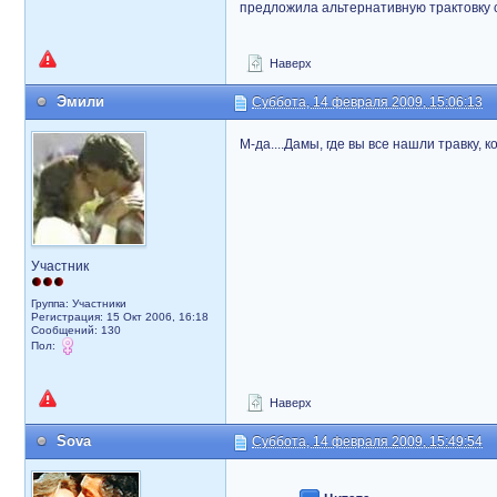
предложила альтернативную трактовку 
Наверх
Эмили
Суббота, 14 февраля 2009, 15:06:13
М-да....Дамы, где вы все нашли травку,
Участник
Группа: Участники
Регистрация: 15 Окт 2006, 16:18
Сообщений: 130
Пол:
Наверх
Sova
Суббота, 14 февраля 2009, 15:49:54