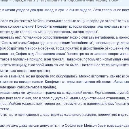
тный, что прежде чем эту тему открывать, я попросила в личке "ущипнуть себя".
 в жизни увидела два дня назад, и лучше бы не видела. Зато теперь я ее по
рвали из контекста? Мейсон оченьинтересные вещи говорил до этого: "Но ты 
нное сопротивление. Полюбить женщину, которая превратила мою мать в изг
се же даже теперь, ты меня притягиваешь, как зов сирены".
воевать его", "отчаянное сопротивление" можно считать метафорой, а можно 
. Опять же в чем София сделала его своим "пособником", в каком преступлен
ия совратила Мейсона-ребенка, тогда понятно и двойственое отношение Ме
и понятно, София ведь "его завоевывала" "несмотря на отчаянное сопротивлен
акое в голову не пришло, а он поехал. Наверное, потому что испытывал к не
итить женщину, с которой когда-то что-то было. Постоянное желание унизит
мстить за несчастное детство.
е не замечала, но на форуме это обсуждалось. Можно вспомнить, как его (и У
м вместе на пожаре нашли. Конфликт с отцом тоже можно объяснить банальн
оде драки самцов-львов в прайде).
нами сюда же- душевная травма на сексуальной почве. Единственные устой
ам показали с ним, это в паре с Джулией. ИМХО, единственные отношения, г
ое, Мейсон мазохистски терпел ее, потому что это напоминало ему "попытки
тстве.
ости, часто являющееся следствием сексуального насилия, пережитого в детс
умаю, не хочу даже мысли допустить, что София или Мейсон были извращенцам