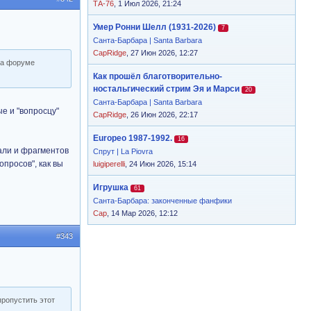
ТА-76
, 1 Июл 2026, 21:24
Умер Ронни Шелл (1931-2026)
7
Санта-Барбара | Santa Barbara
CapRidge
, 27 Июн 2026, 12:27
 на форуме
Как прошёл благотворительно-
ностальгический стрим Эя и Марси
20
Санта-Барбара | Santa Barbara
ые и "вопросцу"
CapRidge
, 26 Июн 2026, 22:17
Europeo 1987-1992.
16
али и фрагментов
Спрут | La Piovra
опросов", как вы
luigiperelli
, 24 Июн 2026, 15:14
Игрушка
61
Санта-Барбара: законченные фанфики
Cap
, 14 Мар 2026, 12:12
#343
пропустить этот