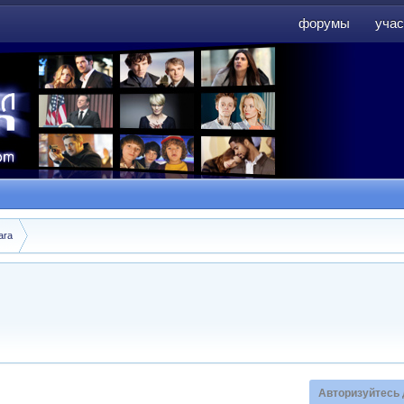
форумы
учас
форумы
учас
ara
Авторизуйтесь 