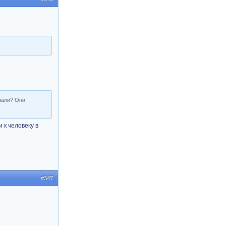
елали? Они
 к человеку в
#347