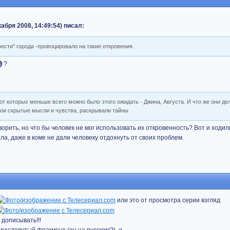
абря 2008, 14:49:54) писал:
ести" города -провоцировало на такие откровения.
?
 от которых меньше всего можно было этого ожидать - Джина, Августа. И что же они д
ои скрытые мысли и чувства, раскрывали тайны
орить, но что бы человек не мог использовать их откровенность? Вот и ходили
ла, даже в коме не дали человеку отдохнуть от своих проблем.
или это от просмотра серии взгляд
 дописывать!!!
ресловутый фрагмент (он на русском?), и