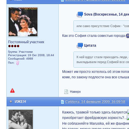
Sova (Воскресенье, 14 дек
или само присутствие Софии - "сов
Как это София стала совестью города
Постоянный участник
Цитата
Группа: Участники
Регистрация: 19 Окт 2008, 18:44
К ней вдруг стали приходить люди,
Сообщений: 4988
выкладывали перед Софией все св
Пол:
Может им просто хотелось об этом погов
коме, по закону подлости она все слыша
Наверх
ИЖЕН
Суббота, 14 февраля 2009, 16:09:58
Кажись, травкой только здесь балуются
приобретает фрейдовскую зоркость?...
Не соблазняйте Marusika, ей же фанфик
Но теперь можно смело идти смотреть п