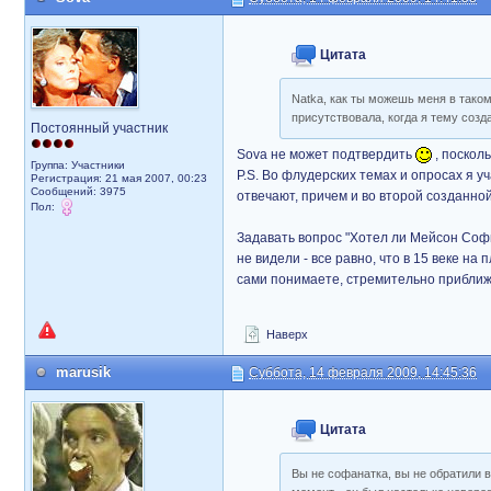
Цитата
Natka, как ты можешь меня в тако
присутствовала, когда я тему созд
Постоянный участник
Sova не может подтвердить
, посколь
Группа: Участники
P.S. Во флудерских темах и опросах я у
Регистрация: 21 мая 2007, 00:23
Сообщений: 3975
отвечают, причем и во второй созданно
Пол:
Задавать вопрос "Хотел ли Мейсон Софи
не видели - все равно, что в 15 веке на
сами понимаете, стремительно приближ
Наверх
marusik
Суббота, 14 февраля 2009, 14:45:36
Цитата
Вы не софанатка, вы не обратили 