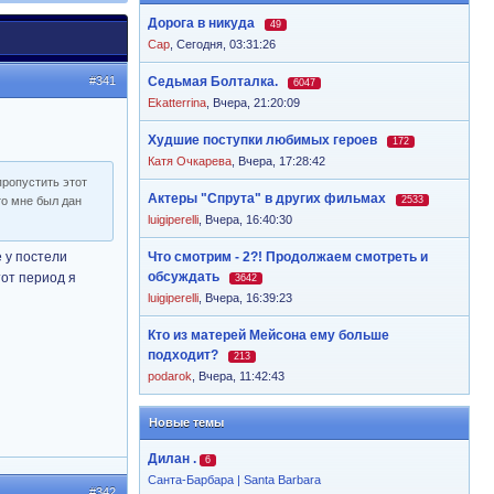
Дорога в никуда
49
Cap
,
Сегодня, 03:31:26
#341
Седьмая Болталка.
6047
Ekatterrina
,
Вчера, 21:20:09
Худшие поступки любимых героев
172
Катя Очкарева
,
Вчера, 17:28:42
пропустить этот
Актеры "Спрута" в других фильмах
то мне был дан
2533
luigiperelli
,
Вчера, 16:40:30
 у постели
Что смотрим - 2?! Продолжаем смотреть и
обсуждать
тот период я
3642
luigiperelli
,
Вчера, 16:39:23
Кто из матерей Мейсона ему больше
подходит?
213
podarok
,
Вчера, 11:42:43
Новые темы
Дилан .
6
Санта-Барбара | Santa Barbara
#342