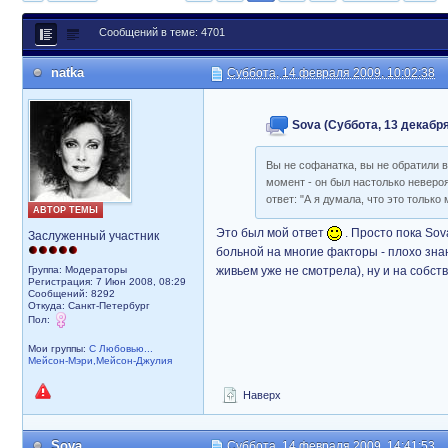
Сообщений в теме: 4701
natka
Суббота, 14 февраля 2009, 10:02:38
Sova (Суббота, 13 декабря
Вы не софанатка, вы не обратили 
момент - он был настолько невероя
ответ: "А я думала, что это только 
АВТОР ТЕМЫ
Это был мой ответ
. Просто пока Sov
Заслуженный участник
больной на многие факторы - плохо зна
Группа: Модераторы
живьем уже не смотрела), ну и на собст
Регистрация: 7 Июн 2008, 08:29
Сообщений: 8292
Откуда: Санкт-Петербург
Пол:
Мои группы:
С Любовью...
Мейсон-Мэри,Мейсон-Джулия
Наверх
Sova
Суббота, 14 февраля 2009, 14:41:53