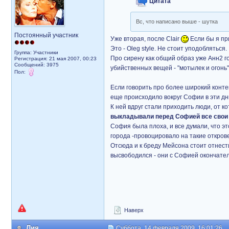
Цитата
Вс, что написано выше - шутка
Постоянный участник
Уже вторая, после Clair
Если бы я при
Это - Oleg style. Не стоит уподобляться.
Группа: Участники
Про сирену как общий образ уже Анн2 г
Регистрация: 21 мая 2007, 00:23
Сообщений: 3975
убийственных вещей - "мотылек и огонь",
Пол:
Если говорить про более широкий контек
еще происходило вокруг Софии в эти д
К ней вдруг стали приходить люди, от к
выкладывали перед Софией все свои
София была плоха, и все думали, что эт
города -провоцировало на такие открове
Отсюда и к бреду Мейсона стоит отнести
высвободился - они с Софией окончател
Наверх
Лия
Суббота, 14 февраля 2009, 16:01:26