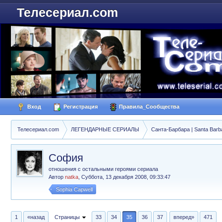
Телесериал.com
Вход
Регистрация
Правила_Сообщества
Телесериал.com
ЛЕГЕНДАРНЫЕ СЕРИАЛЫ
Санта-Барбара | Santa Barb
София
отношения с остальными героями сериала
Автор
natka
,
Суббота, 13 декабря 2008, 09:33:47
Sophia Capwell
1
«назад
Страницы
33
34
35
36
37
вперед»
471