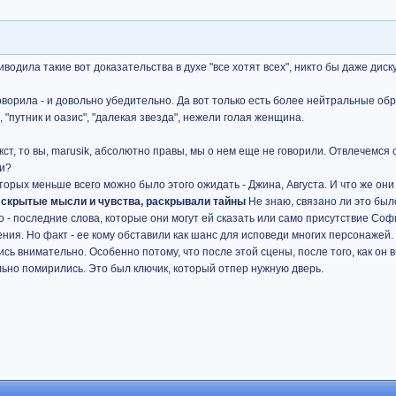
водила такие вот доказательства в духе "все хотят всех", никто бы даже диск
оворила - и довольно убедительно. Да вот только есть более нейтральные о
 "путник и оазис", "далекая звезда", нежели голая женщина.
ст, то вы, marusik, абсолютно правы, мы о нем еще не говорили. Отвлечемся 
ни?
оторых меньше всего можно было этого ожидать - Джина, Августа. И что же он
 скрытые мысли и чувства, раскрывали тайны
Не знаю, связано ли это было
о - последние слова, которые они могут ей сказать или само присутствие Софи
ния. Но факт - ее кому обставили как шанс для исповеди многих персонажей.
сь внимательно. Особенно потому, что после этой сцены, после того, как он 
ьно помирились. Это был ключик, который отпер нужную дверь.