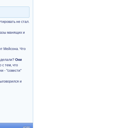
утировать не стал.
бразы манящих и
от Мейсона. Что
и делали?
Они
 с тем, что
и - "совести"
выговорился и
#346