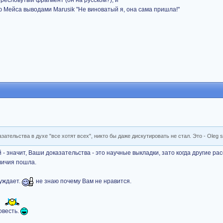
ю Мейса выводами Marusik "Не виноватый я, она сама пришла!"
зательства в духе "все хотят всех", никто бы даже дискутировать не стал. Это - Oleg st
 - значит, Ваши доказательства - это научные выкладки, зато когда другие ра
еличия пошла.
суждает.
не знаю почему Вам не нравится.
совесть.