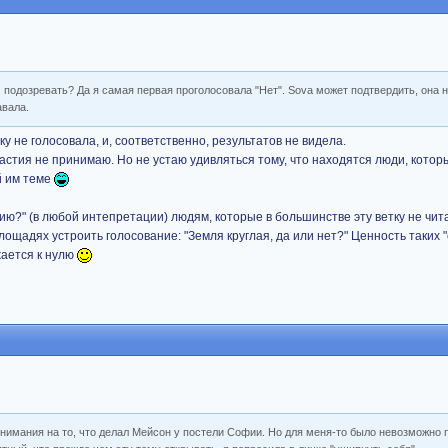
м подозревать? Да я самая первая проголосовала "Нет". Sova может подтвердить, она
авала.
ку не голосовала, и, соответственно, результатов не видела.
частия не принимаю. Но не устаю удивляться тому, что находятся люди, котор
й им теме
ю?" (в любой интепретации) людям, которые в большинстве эту ветку не чит
 площадях устроить голосование: "Земля круглая, да или нет?" Ценность таких "
ается к нулю
внимания на то, что делал Мейсон у постели Софии. Но для меня-то было невозможно 