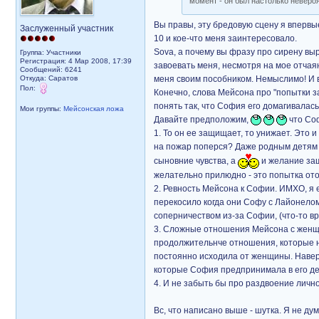
момент - он был настолько невероя
Вы правы, эту бредовую сцену я впервые
Заслуженный участник
10 и кое-что меня заинтересовало.
Sova, а почему вы фразу про сирену вы
Группа: Участники
Регистрация: 4 Мар 2008, 17:39
завоевать меня, несмотря на мое отчая
Сообщений: 6241
Откуда: Саратов
меня своим пособником. Немыслимо! И в
Пол:
Конечно, слова Мейсона про "попытки за
понять так, что София его домагивалась
Мои группы:
Мейсонская ложа
Давайте предположим,
что Соф
1. То он ее защищает, то унижает. Это 
на пожар поперся? Даже родным детям т
сыновние чувства, а
и желание защ
желательно прилюдно - это попытка ото
2. Ревность Мейсона к Софии. ИМХО, я е
перекосило когда они Софу с Лайонело
соперничеством из-за Софии, (что-то вр
3. Сложные отношения Мейсона с женщи
продолжительнче отношения, которые н
постоянно исходила от женщины. Наверн
которые София предпринимала в его де
4. И не забыть бы про раздвоение личн
Вс, что написано выше - шутка. Я не д