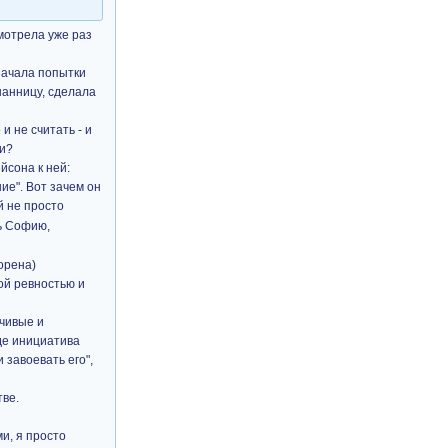
смотрела уже раз
начала попытки
нанницу, сделала
и не считать - и
ии?
йсона к ней:
ие". Вот зачем он
й не просто
ь Софию,
орена)
ой ревностью и
чивые и
де инициатива
 завоевать его",
тве.
и, я просто