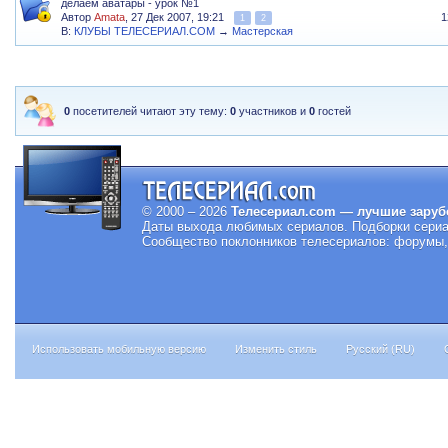
делаем аватары - урок №1
Автор
Amata
, 27 Дек 2007, 19:21
1
1
2
В:
КЛУБЫ ТЕЛЕСЕРИАЛ.COM
→
Мастерская
0
посетителей читают эту тему:
0
участников и
0
гостей
© 2000 – 2026
Телесериал.com — лучшие заруб
Даты выхода любимых сериалов.
Подборки сериа
Сообщество поклонников телесериалов: форумы, 
Использовать мобильную версию
Изменить стиль
Русский (RU)