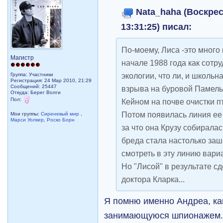
Nata_haha (Воскрес
13:31:25) писал:
По-моему, Лиса -это много
Магистр
начале 1988 года как сотру
экологии, что ли, и школьн
Группа: Участники
Регистрация: 24 Мар 2010, 21:29
Сообщений: 25447
взрыва на буровой Памелы.
Откуда: Берег Волги
Пол:
Кейном на почве очистки п
Потом появилась линия ее 
Мои группы:
Сиреневый мир
,
Марси Уолкер
,
Роско Борн
за что она Крузу собиралас
бреда стала настолько заш
смотреть в эту линию вари
Но "Лисой" в результате с
доктора Кларка...
Я помню именно Андреа, ка
занимающуюся шпионажем