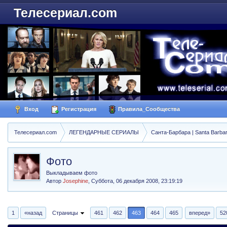
Телесериал.com
Вход
Регистрация
Правила_Сообщества
Телесериал.com
ЛЕГЕНДАРНЫЕ СЕРИАЛЫ
Санта-Барбара | Santa Barba
Фото
Выкладываем фото
Автор
Josephine
,
Суббота, 06 декабря 2008, 23:19:19
1
«назад
Страницы
461
462
463
464
465
вперед»
52