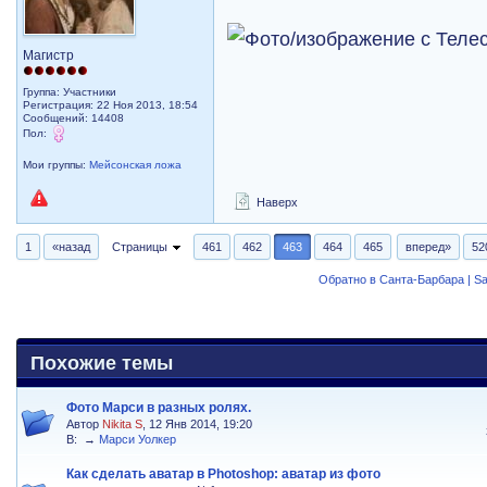
Магистр
Группа: Участники
Регистрация: 22 Ноя 2013, 18:54
Сообщений: 14408
Пол:
Мои группы:
Мейсонская ложа
Наверх
1
«назад
Страницы
461
462
463
464
465
вперед»
52
Обратно в Санта-Барбара | Sa
Похожие темы
Фото Марси в разных ролях.
Автор
Nikita S
, 12 Янв 2014, 19:20
В:
→
Марси Уолкер
Как сделать аватар в Photoshop: аватар из фото