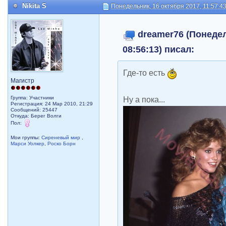
Nikita S
Понедельник, 16 октября 2017, 11:57:4
dreamer76 (Понедел
08:56:13) писал:
Где-то есть
Магистр
Ну а пока...
Группа: Участники
Регистрация: 24 Мар 2010, 21:29
Сообщений: 25447
Откуда: Берег Волги
Пол:
Мои группы:
Сиреневый мир
,
Марси Уолкер
,
Роско Борн