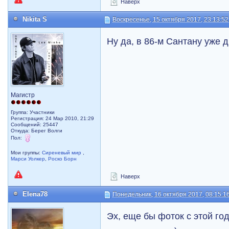
Наверх
Nikita S
Воскресенье, 15 октября 2017, 23:13:52
Ну да, в 86-м Сантану уже д
Магистр
Группа: Участники
Регистрация: 24 Мар 2010, 21:29
Сообщений: 25447
Откуда: Берег Волги
Пол:
Мои группы:
Сиреневый мир
,
Марси Уолкер
,
Роско Борн
Наверх
Elena78
Понедельник, 16 октября 2017, 08:15:1
Эх, еще бы фоток с этой г