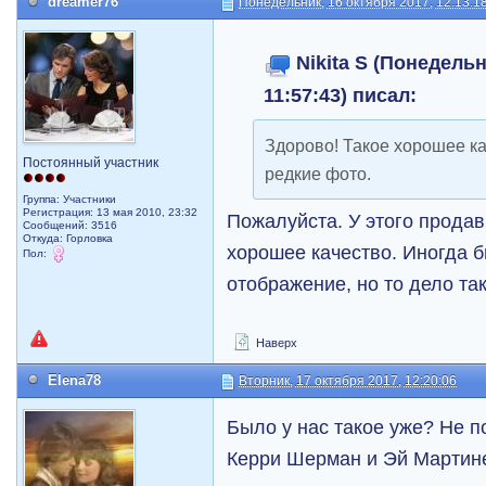
dreamer76
Понедельник, 16 октября 2017, 12:13:1
Nikita S (Понедельн
11:57:43) писал:
Здорово! Такое хорошее ка
Постоянный участник
редкие фото.
Группа: Участники
Регистрация: 13 мая 2010, 23:32
Пожалуйста. У этого продав
Сообщений: 3516
Откуда: Горловка
хорошее качество. Иногда 
Пол:
отображение, но то дело та
Наверх
Elena78
Вторник, 17 октября 2017, 12:20:06
Было у нас такое уже? Не п
Керри Шерман и Эй Мартине