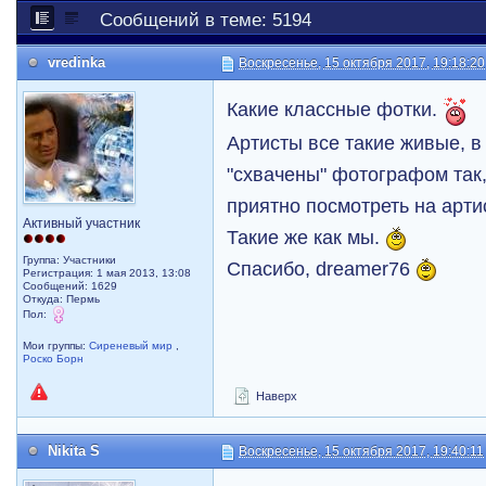
Сообщений в теме: 5194
vredinka
Воскресенье, 15 октября 2017, 19:18:20
Какие классные фотки.
Артисты все такие живые, в
"схвачены" фотографом так,
приятно посмотреть на арти
Активный участник
Такие же как мы.
Группа: Участники
Спасибо, dreamer76
Регистрация: 1 мая 2013, 13:08
Сообщений: 1629
Откуда: Пермь
Пол:
Мои группы:
Сиреневый мир
,
Роско Борн
Наверх
Nikita S
Воскресенье, 15 октября 2017, 19:40:11