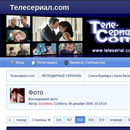
Телесериал.com
Вход
Регистрация
Правила_Сообщества
Телесериал.com
ЛЕГЕНДАРНЫЕ СЕРИАЛЫ
Санта-Барбара | Santa Barb
Фото
Выкладываем фото
Автор
Josephine
,
Суббота, 06 декабря 2008, 23:19:19
1
«назад
Страницы
316
317
318
319
320
вперед»
5