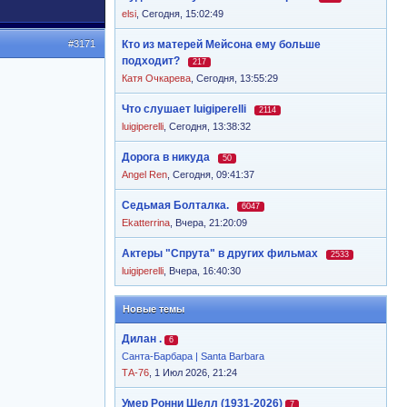
elsi
,
Сегодня, 15:02:49
#3171
Кто из матерей Мейсона ему больше
подходит?
217
Катя Очкарева
,
Сегодня, 13:55:29
Что слушает luigiperelli
2114
luigiperelli
,
Сегодня, 13:38:32
Дорога в никуда
50
Angel Ren
,
Сегодня, 09:41:37
Седьмая Болталка.
6047
Ekatterrina
,
Вчера, 21:20:09
Актеры "Спрута" в других фильмах
2533
luigiperelli
,
Вчера, 16:40:30
Новые темы
Дилан .
6
Санта-Барбара | Santa Barbara
ТА-76
, 1 Июл 2026, 21:24
Умер Ронни Шелл (1931-2026)
7