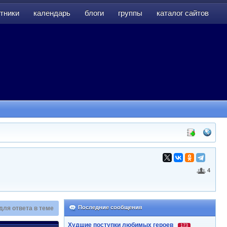
тники
календарь
блоги
группы
каталог сайтов
тники
календарь
блоги
группы
каталог сайтов
4
Последние сообщения
для ответа в теме
Худшие поступки любимых героев
173