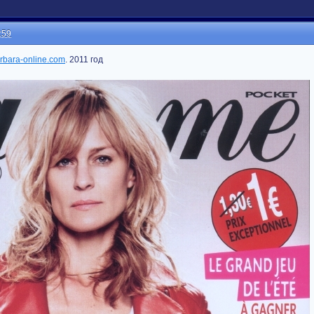
:59
arbara-online.com
. 2011 год