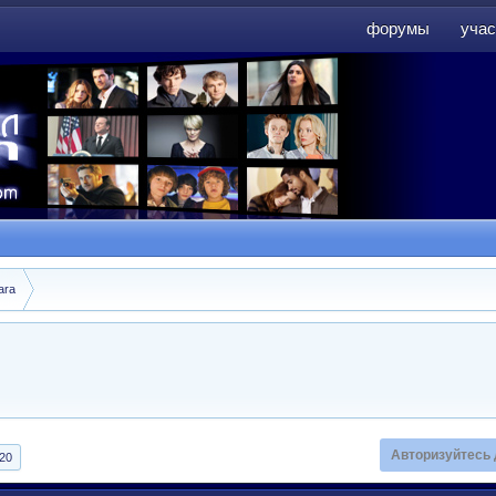
форумы
учас
форумы
учас
ara
Авторизуйтесь 
20