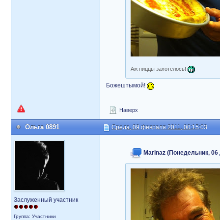
Аж пиццы захотелось!
Божештымой!
Наверх
Ольга 0891
Среда, 09 февраля 2011, 00:15:03
Marinaz (Понедельник, 06 
Заслуженный участник
Группа: Участники