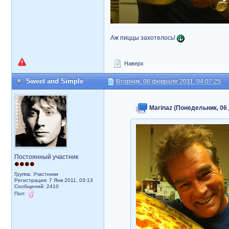
Аж пиццы захотелось!
Наверх
Sweet and Simple
Вторник, 08 февраля 2011, 04:07:25
Marinaz (Понедельник, 06 
Постоянный участник
Группа: Участники
Регистрация: 7 Янв 2011, 03:13
Сообщений: 2410
Пол: