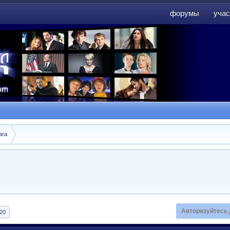
форумы
учас
форумы
учас
ara
Авторизуйтесь 
20