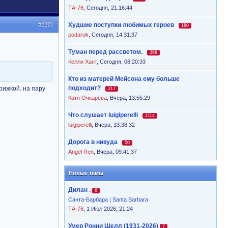
ТА-76
,
Сегодня, 21:16:44
#2271
Худшие поступки любимых героев
180
podarok
,
Сегодня, 14:31:37
Туман перед рассветом.
368
Келли Хант
,
Сегодня, 08:20:33
Кто из матерей Мейсона ему больше
подходит?
рижкой. на пару
217
Катя Очкарева
,
Вчера, 13:55:29
Что слушает luigiperelli
2114
luigiperelli
,
Вчера, 13:38:32
Дорога в никуда
50
Angel Ren
,
Вчера, 09:41:37
Новые темы
Дилан .
6
Санта-Барбара | Santa Barbara
ТА-76
, 1 Июл 2026, 21:24
Умер Ронни Шелл (1931-2026)
7