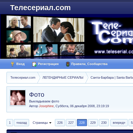
Телесериал.com
Вход
Регистрация
Правила_Сообщества
Телесериал.com
ЛЕГЕНДАРНЫЕ СЕРИАЛЫ
Санта-Барбара | Santa Barb
Фото
Выкладываем фото
Автор
Josephine
,
Суббота, 06 декабря 2008, 23:19:19
1
«назад
Страницы
226
227
228
229
230
вперед»
5