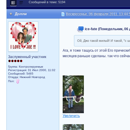
Сообщений в теме: 5194
Долли
Воскресенье, 06 февраля 2011, 13:44:
ice-fate (Понедельник, 06 
Ой, Джо такой милый! И такой, "с 
Ага, я тоже тащусь от этой Его прически!
месяцев раньше сделаны. так что сейчас 
Заслуженный участник
Группа: Контролируемые
Регистрация: 31 Июл 2000, 11:02
Сообщений: 5465
Откуда: Нижний Новгород
Пол:
Увеличить