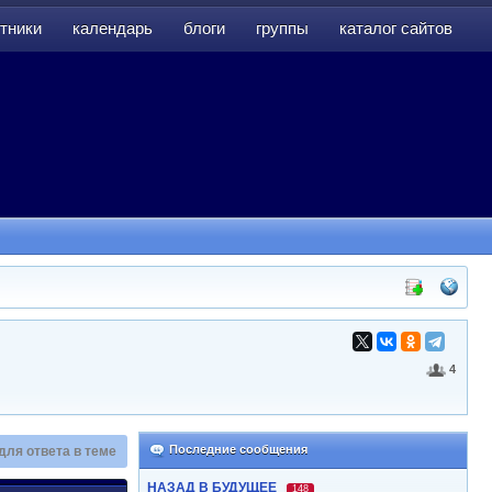
тники
календарь
блоги
группы
каталог сайтов
тники
календарь
блоги
группы
каталог сайтов
4
Последние сообщения
для ответа в теме
НАЗАД В БУДУЩЕЕ
148