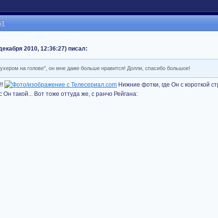
51
декабря 2010, 12:36:27) писал:
шухером на голове", он мне даже больше нравится! Долли, спасибо большое!
!!
Нижние фотки, где Он с короткой ст
Он такой... Вот тоже оттуда же, с ранчо Рейгана: