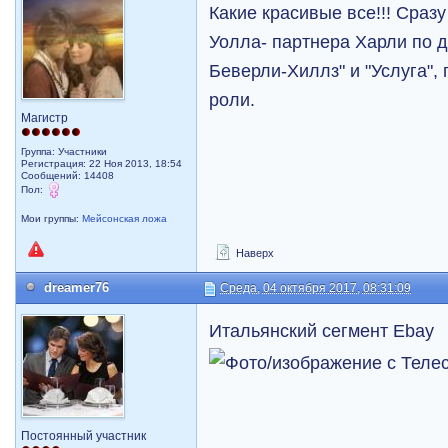
Какие красивые все!!! Сраз
Уолла- партнера Харли по 
Беверли-Хиллз" и "Услуга",
роли.
Магистр
Группа: Участники
Регистрация: 22 Ноя 2013, 18:54
Сообщений: 14408
Пол:
Мои группы:
Мейсонская ложа
Наверх
dreamer76
Среда, 04 октября 2017, 08:31:09
Итальянский сегмент Ebay
Постоянный участник