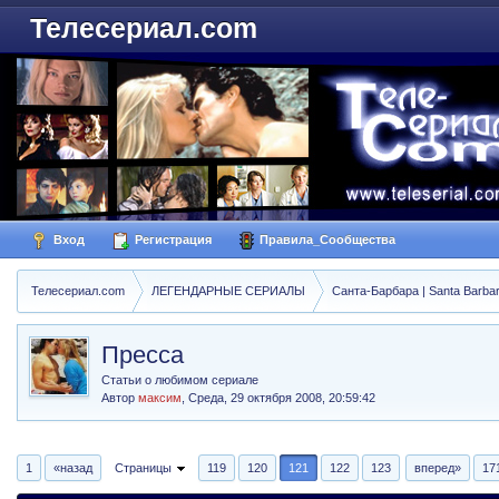
Телесериал.com
Вход
Регистрация
Правила_Сообщества
Телесериал.com
ЛЕГЕНДАРНЫЕ СЕРИАЛЫ
Санта-Барбара | Santa Barba
Пресса
Статьи о любимом сериале
Автор
максим
,
Среда, 29 октября 2008, 20:59:42
1
«назад
Страницы
119
120
121
122
123
вперед»
17