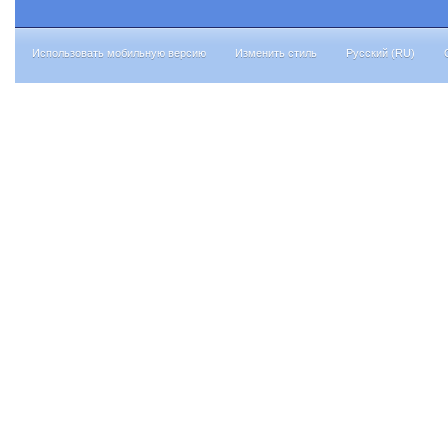
Использовать мобильную версию
Изменить стиль
Русский (RU)