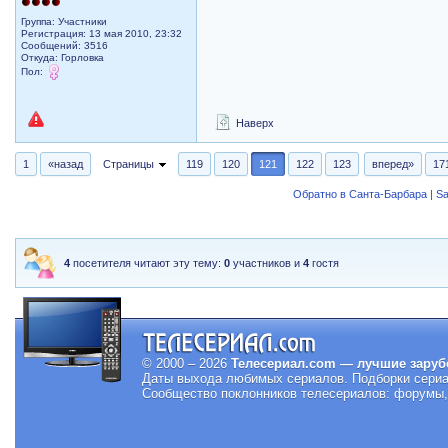
Группа: Участники
Регистрация: 13 мая 2010, 23:32
Сообщений: 3516
Откуда: Горловка
Пол:
Наверх
1
«назад
Страницы
119
120
121
122
123
вперед»
17
Обратно в Санта-Барбара | Sa
4
посетителя читают эту тему:
0
участников и
4
гостя
© 2000 – 2026
Телесериал.com — лучшие заруб
Даты выхода любимых сериалов.
Подборки сериа
Сообщество поклонников телесериалов: форумы, 