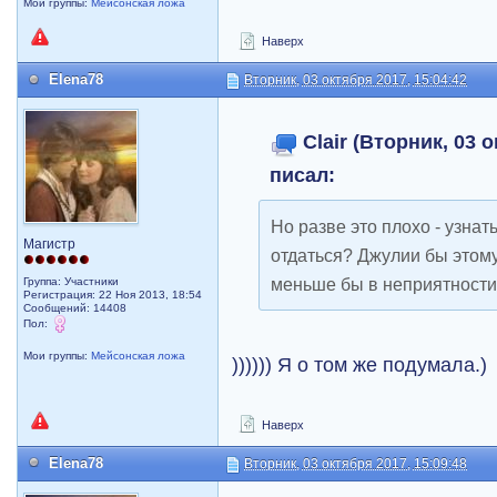
Мои группы:
Мейсонская ложа
Наверх
Elena78
Вторник, 03 октября 2017, 15:04:42
Clair (Вторник, 03 о
писал:
Но разве это плохо - узнат
Магистр
отдаться? Джулии бы этому
меньше бы в неприятности
Группа: Участники
Регистрация: 22 Ноя 2013, 18:54
Сообщений: 14408
Пол:
Мои группы:
Мейсонская ложа
)))))) Я о том же подумала.)
Наверх
Elena78
Вторник, 03 октября 2017, 15:09:48