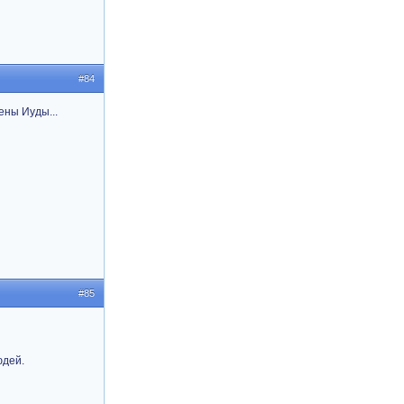
#84
ены Иуды...
#85
юдей.