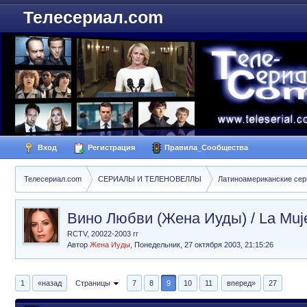
Телесериал.com
Вход
Регистрация
Правила_Сообщества
Телесериал.com
СЕРИАЛЫ И ТЕЛЕНОВЕЛЛЫ
Латиноамериканские се
Вино Любви (Жена Иуды) / La Muje
RCTV, 20022-2003 гг
Автор
Жена Иуды
,
Понедельник, 27 октября 2003, 21:15:26
1
«назад
Страницы
7
8
9
10
11
вперед»
27