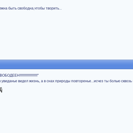
лжна быть свободна,чтобы творить...
ДЕЕН!!!!!!!!!!!!!!!!!!!!"
в увиданье видел жизнь, а в снах природы повторенье...исчез ты болью сквозь