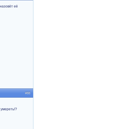
 назовёт её
#88
 умереть!?