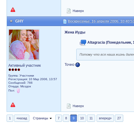
Наверх
GHY
Воскресенье, 16 апреля 2006, 10:40:5
Жена Иуды
Altagracia (Понедельник, 
Потому что вся наша жизнь дале
Точно
Активный участник
Группа: Участники
Регистрация: 10 Мар 2006, 13:57
Сообщений: 766
Откуда: Моздок
Пол:
Наверх
1
«назад
Страницы
7
8
9
10
11
вперед»
27