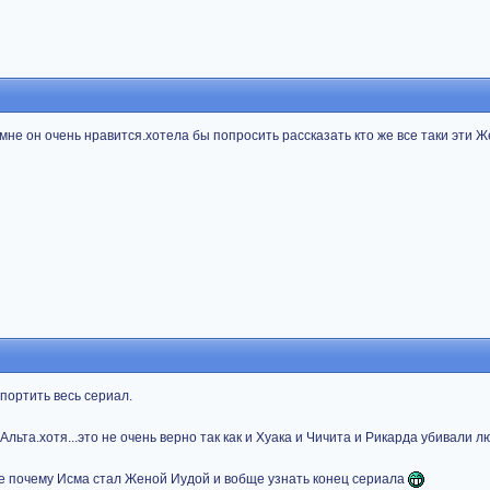
мне он очень нравится.хотела бы попросить рассказать кто же все таки эти Ж
спортить весь сериал.
льта.хотя...это не очень верно так как и Хуака и Чичита и Рикарда убивали л
е почему Исма стал Женой Иудой и вобще узнать конец сериала