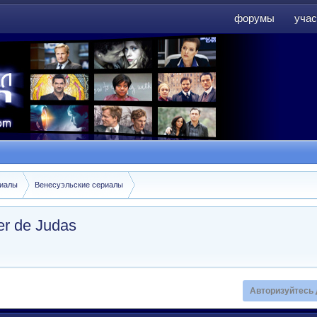
форумы
учас
форумы
учас
риалы
Венесуэльские сериалы
r de Judas
Авторизуйтесь 