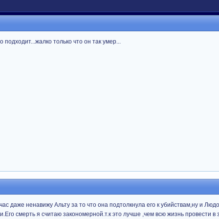
о подходит...жалко только что он так умер...
с даже ненавижу Альту за то что она подтолкнула его к убийствам,ну и Людо
.Его смерть я считаю закономерной.т.к это лучше ,чем всю жизнь провести в 