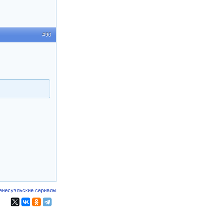
#90
енесуэльские сериалы