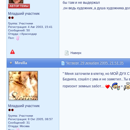
бы там и не выдержал
АВТОР ТЕМЫ
,он ведь художник.,а душа художника до
Младший участник
Группа: Участники
Регистрация: 4 Авг 2003, 15:41
Сообщений: 50
Откуда: г.Краснодар
Пол:
Наверх
Mirella
Четверг, 29 декабря 2005, 21:51:35
" Меня заточили в клетку, но МОЙ ДУХ СВОБО
Бедняга, сошёл с ума и не заметил...Ты 
горизонт земных забот....
=
Младший участник
Группа: Участники
Регистрация: 9 Окт 2005, 08:57
Сообщений: 31
Откуда: Москва