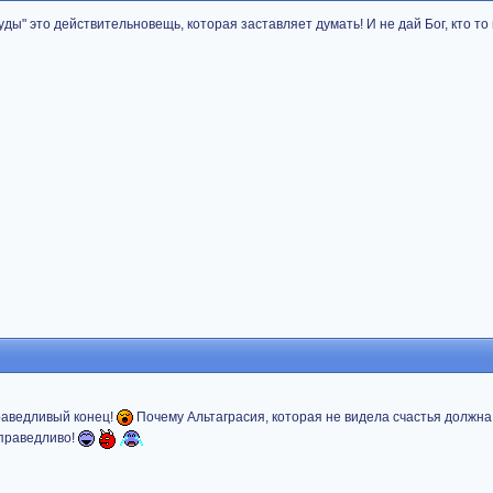
уды" это действительновещь, которая заставляет думать! И не дай Бог, кто то
раведливый конец!
Почему Альтаграсия, которая не видела счастья должна
справедливо!