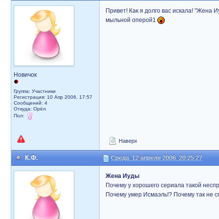
Привет! Как я долго вас искала! "Жена И
мыльной оперой1
Новичок
Группа: Участники
Регистрация: 10 Апр 2006, 17:57
Сообщений: 4
Откуда: Орёл
Пол:
Наверх
К.Ф.
Среда, 12 апреля 2006, 20:25:27
Жена Иуды
Почему у хорошего сериала такой несп
Почему умер Исмаэль!? Почему так не 