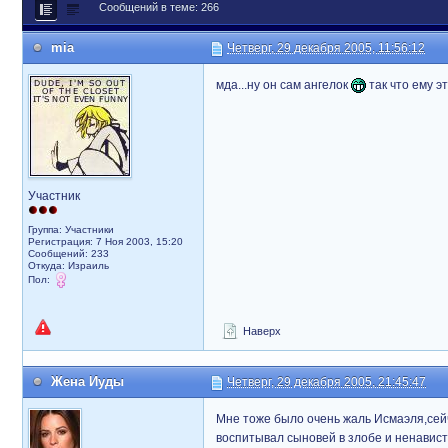
Сообщений в теме: 266
mia
Четверг, 29 декабря 2005, 11:56:12
мда...ну он сам ангелок
так что ему эт
Участник
Группа: Участники
Регистрация: 7 Ноя 2003, 15:20
Сообщений: 233
Откуда: Израиль
Пол:
Наверх
Жена Иуды
Четверг, 29 декабря 2005, 21:45:47
Мне тоже было очень жаль Исмаэля,сейча
воспитывал сыновей в злобе и ненависти