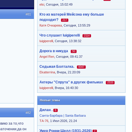
elsi
,
Сегодня, 15:02:49
#81
Кто из матерей Мейсона ему больше
подходит?
217
Катя Очкарева
,
Сегодня, 13:55:29
Что слушает luigiperelli
2114
luigiperelli
,
Сегодня, 13:38:32
Дорога в никуда
50
Angel Ren
,
Сегодня, 09:41:37
Седьмая Болталка.
6047
Ekatterrina
,
Вчера, 21:20:09
Актеры "Спрута" в других фильмах
2533
luigiperelli
,
Вчера, 16:40:30
Новые темы
Дилан .
6
#82
Санта-Барбара | Santa Barbara
ТА-76
, 1 Июл 2026, 21:24
вико за то,что
заточении,да он
Умер Ронни Шелл (1931-2026)
7