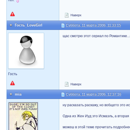
Пол:
Наверх
Гость_LoveGirl
Суббота, 11 марта 2006, 11:33:15
щас смотрю этот сериал по Романтике...
Гость
Наверх
mia
Суббота, 11 марта 2006, 12:37:16
ну расказать раскажу, но вобщето это и
Одна из Жен Иуд это Исмаэль, а вторая А
можеш в этой теме прочитать подробне