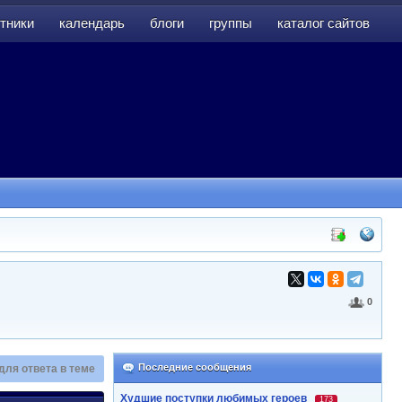
тники
календарь
блоги
группы
каталог сайтов
тники
календарь
блоги
группы
каталог сайтов
0
Последние сообщения
для ответа в теме
Худшие поступки любимых героев
173