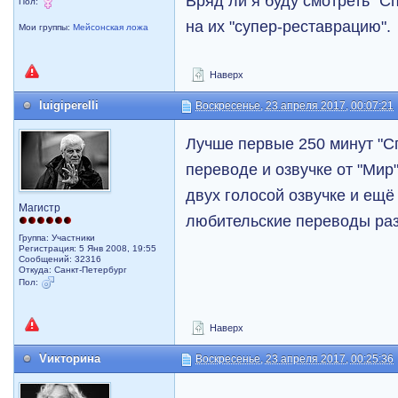
Вряд ли я буду смотреть "С
Пол:
на их "супер-реставрацию".
Мои группы:
Мейсонская ложа
Наверх
luigiperelli
Воскресенье, 23 апреля 2017, 00:07:21
Лучше первые 250 минут "Сп
переводе и озвучке от "Мир
двух голосой озвучке и ещё
Магистр
любительские переводы ра
Группа: Участники
Регистрация: 5 Янв 2008, 19:55
Сообщений: 32316
Откуда: Санкт-Петербург
Пол:
Наверх
Vикторина
Воскресенье, 23 апреля 2017, 00:25:36