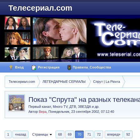
Телесериал.com
Вход
Регистрация
Правила_Сообщества
Телесериал.com
ЛЕГЕНДАРНЫЕ СЕРИАЛЫ
Спрут | La Piovra
Показ "Спрута" на разных телекан
Первый канал, Много TV, ДТВ, ЗВЕЗДА и др.
Автор
Вера
,
Понедельник, 23 сентября 2002, 07:12:40
1
«назад
Страницы
68
69
70
71
72
вперед»
92