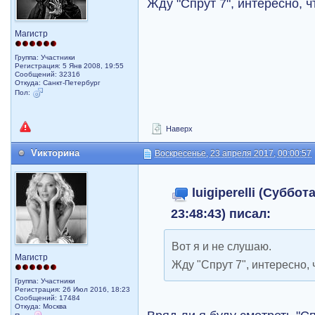
Жду "Спрут 7", интересно, ч
Магистр
Группа: Участники
Регистрация: 5 Янв 2008, 19:55
Сообщений: 32316
Откуда: Санкт-Петербург
Пол:
Наверх
Vикторина
Воскресенье, 23 апреля 2017, 00:00:57
luigiperelli (Суббот
23:48:43) писал:
Вот я и не слушаю.
Магистр
Жду "Спрут 7", интересно, 
Группа: Участники
Регистрация: 26 Июл 2016, 18:23
Сообщений: 17484
Откуда: Москва