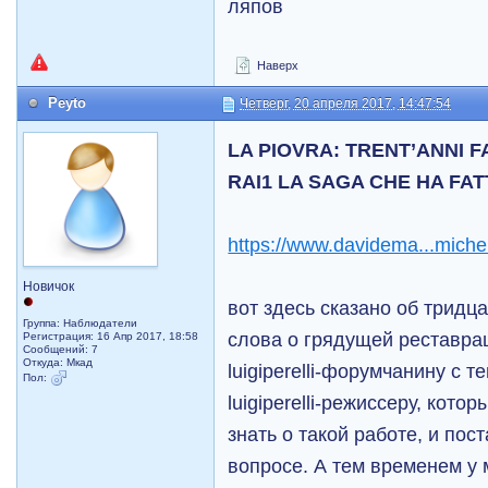
ляпов
Наверх
Peyto
Четверг, 20 апреля 2017, 14:47:54
LA PIOVRA: TRENT’ANNI F
RAI1 LA SAGA CHE HA FA
https://www.davidema...miche
Новичок
вот здесь сказано об тридц
Группа: Наблюдатели
слова о грядущей реставрац
Регистрация: 16 Апр 2017, 18:58
Сообщений: 7
Откуда: Мкад
luigiperelli-форумчанину с т
Пол:
luigiperelli-режиссеру, кот
знать о такой работе, и пос
вопросе. А тем временем у