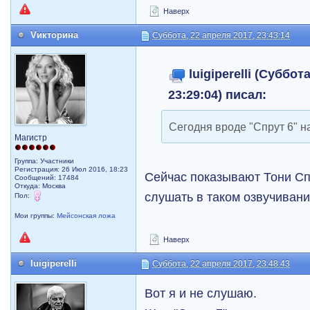
Наверх
Vикторина
Суббота, 22 апреля 2017, 23:43:14
luigiperelli (Суббот
23:29:04) писал:
Сегодня вроде "Спрут 6" на
Магистр
Группа: Участники
Регистрация: 26 Июл 2016, 18:23
Сейчас показывают Тони Сп
Сообщений: 17484
Откуда: Москва
слушать в таком озвучивани
Пол:
Мои группы:
Мейсонская ложа
Наверх
luigiperelli
Суббота, 22 апреля 2017, 23:48:43
Вот я и не слушаю.