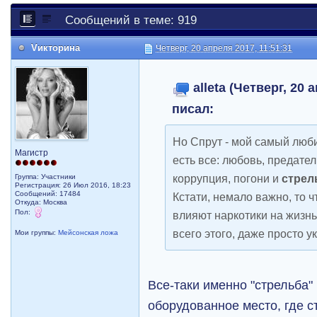
Сообщений в теме: 919
Vикторина
Четверг, 20 апреля 2017, 11:51:31
alleta (Четверг, 20 
писал:
Но Спрут - мой самый люб
Магистр
есть все: любовь, предате
коррупция, погони и
стрел
Группа: Участники
Регистрация: 26 Июл 2016, 18:23
Сообщений: 17484
Кстати, немало важно, то ч
Откуда: Москва
Пол:
влияют наркотики на жизнь
всего этого, даже просто у
Мои группы:
Мейсонская ложа
Все-таки именно "стрельба"
оборудованное место, где с