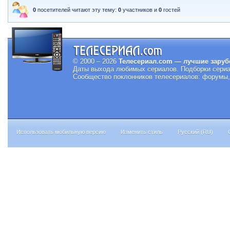
0
посетителей читают эту тему:
0
участников и
0
гостей
© 2000 – 2026
Телесериал.com — лучшие заруб
Даты выхода любимых сериалов.
Подборки сериа
Сообщество поклонников телесериалов: форумы, 
Использовать мобильную версию
Изменить стиль
Русский (RU)