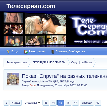
Телесериал.com
Вход
Регистрация
Правила_Сообщества
Телесериал.com
ЛЕГЕНДАРНЫЕ СЕРИАЛЫ
Спрут | La Piovra
Показ "Спрута" на разных телекан
Первый канал, Много TV, ДТВ, ЗВЕЗДА и др.
Автор
Вера
,
Понедельник, 23 сентября 2002, 07:12:40
1
«назад
Страницы
43
44
45
46
47
вперед»
92