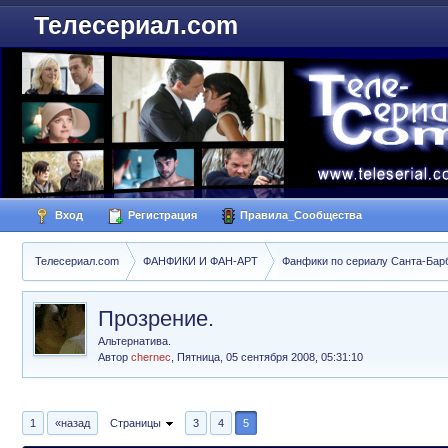
Телесериал.com
Вход
Регистрация
Правила_Сообщества
Телесериал.com
ФАНФИКИ И ФАН-АРТ
Фанфики по сериалу Санта-Барбар
Прозрение.
Альтернатива.
Автор
chernec
,
Пятница, 05 сентября 2008, 05:31:10
1
«назад
Страницы
3
4
5