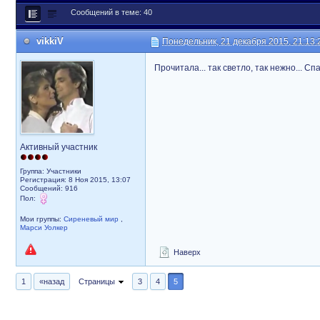
Сообщений в теме: 40
vikkiV
Понедельник, 21 декабря 2015, 21:13:
Прочитала... так светло, так нежно... С
Активный участник
Группа: Участники
Регистрация: 8 Ноя 2015, 13:07
Сообщений: 916
Пол:
Мои группы:
Сиреневый мир
,
Марси Уолкер
Наверх
1
«назад
Страницы
3
4
5