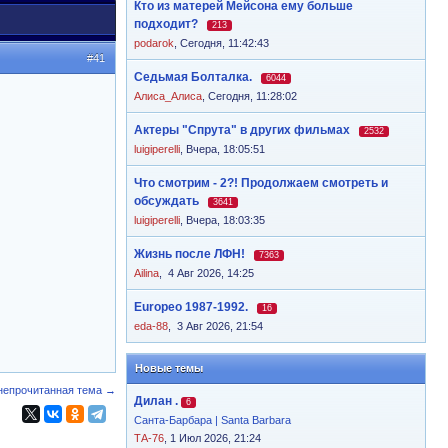
Кто из матерей Мейсона ему больше
подходит?
213
podarok
,
Сегодня, 11:42:43
#41
Седьмая Болталка.
6044
Алиса_Алиса
,
Сегодня, 11:28:02
Актеры "Спрута" в других фильмах
2532
luigiperelli
,
Вчера, 18:05:51
Что смотрим - 2?! Продолжаем смотреть и
обсуждать
3641
luigiperelli
,
Вчера, 18:03:35
Жизнь после ЛФН!
7363
Ailina
,
4 Авг 2026, 14:25
Europeo 1987-1992.
16
eda-88
,
3 Авг 2026, 21:54
Новые темы
непрочитанная тема →
Дилан .
6
Санта-Барбара | Santa Barbara
ТА-76
, 1 Июл 2026, 21:24