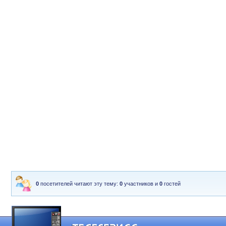
0
посетителей читают эту тему:
0
участников и
0
гостей