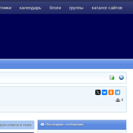
тники
календарь
блоги
группы
каталог сайтов
тники
календарь
блоги
группы
каталог сайтов
0
Последние сообщения
для ответа в теме