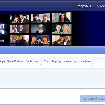
форумы
учас
форумы
учас
а | Santa Barbara - Fanfictions
Санта-Барбара: законченные фанфики
Авторизуйтесь 