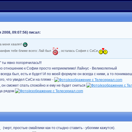
 2008, 09:07:56) писал:
да меня хвалят!
фанфик тебе ближе всего: Лай был
, осталась София с СиСи
.
" ты явно погорячилась!!!
 по отношению к Софии просто неприемлимо! Лайнус - Великолепный
всегда был, есть и будет! И по моей формуле он всегда с ними, а то понимаешь 
ого, что увидел СиСи на пляже -
, он сможет спать спокойно и ему не будет сниться
гда рядом
(черт, простые смайлики как-то стыдно ставить - убогими кажутся).