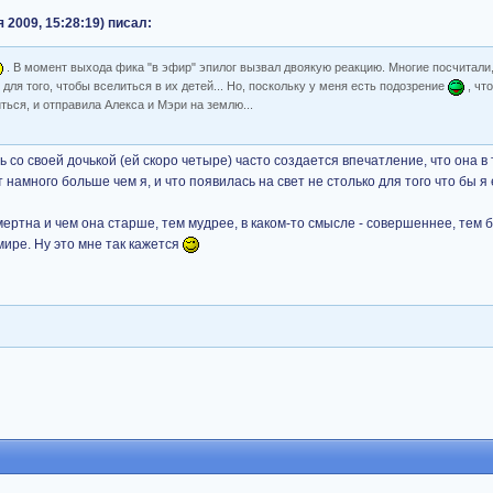
 2009, 15:28:19) писал:
. В момент выхода фика "в эфир" эпилог вызвал двоякую реакцию. Многие посчитали
для того, чтобы вселиться в их детей... Но, поскольку у меня есть подозрение
, чт
иться, и отправила Алекса и Мэри на землю...
со своей дочькой (ей скоро четыре) часто создается впечатление, что она в 
 намного больше чем я, и что появилась на свет не столько для того что бы я 
мертна и чем она старше, тем мудрее, в каком-то смысле - совершеннее, тем 
мире. Ну это мне так кажется