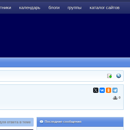
тники
календарь
блоги
группы
каталог сайтов
тники
календарь
блоги
группы
каталог сайтов
0
Последние сообщения
для ответа в теме