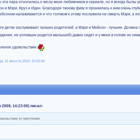
о эта пара относилась к числу моих любимчиков в сериале, но я всегда былы у
он и Мэри, Круз и Иден. Благодоря твоему фику я прониклась к ним очень глу
йсоном налаживаются и что толчком к этому послужила не смерть Мэри, а е
ти детки заслуживают лучших родителей, а Мэри и Мейсон - лучшие. Должна 
дения, не успевших родится малышей) давно сидит и у меня в голове но ника
авленое удовольствие
, 11 августа 2010, 15:52:06
 2009, 14:23:00) писал:
овольствие от прочтения.