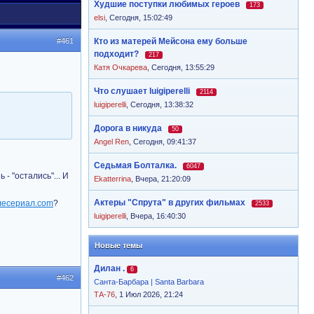
Худшие поступки любимых героев
173
elsi
,
Сегодня, 15:02:49
#461
Кто из матерей Мейсона ему больше
подходит?
217
Катя Очкарева
,
Сегодня, 13:55:29
Что слушает luigiperelli
2114
luigiperelli
,
Сегодня, 13:38:32
Дорога в никуда
50
Angel Ren
,
Сегодня, 09:41:37
Седьмая Болталка.
6047
- "остались"... И
Ekatterrina
,
Вчера, 21:20:09
Актеры "Спрута" в других фильмах
?
2533
luigiperelli
,
Вчера, 16:40:30
Новые темы
Дилан .
6
#462
Санта-Барбара | Santa Barbara
ТА-76
, 1 Июл 2026, 21:24