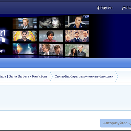
форумы
учас
форумы
учас
а | Santa Barbara - Fanfictions
Санта-Барбара: законченные фанфики
Авторизуйтесь 