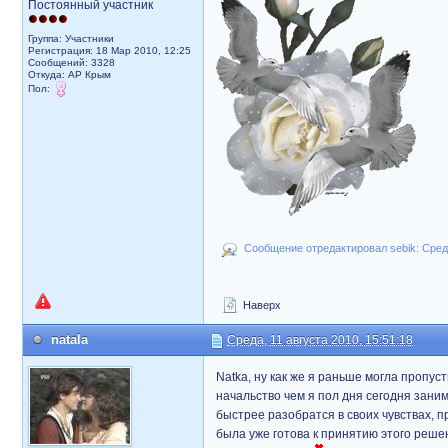
Постоянный участник
Группа: Участники
Регистрация: 18 Мар 2010, 12:25
Сообщений: 3328
Откуда: АР Крым
Пол:
Сообщение отредактировал sebik: Среда
Наверх
natala
Среда, 11 августа 2010, 15:51:18
Natka, ну как же я раньше могла пропус
начальство чем я пол дня сегодня зани
быстрее разобратся в своих чувствах, п
была уже готова к принятию этого реше