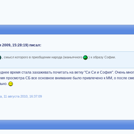
 2009, 15:28:19) писал:
, смысл которого в приобщении народа (маньячного
) к образу Софии.
днее время стала захаживать почитать на ветку "Си Си и София". Очень мног
ремя просмотра СБ все основное внимание было привлечено к ММ, о после с
льно.
, 11 августа 2010, 16:37:09