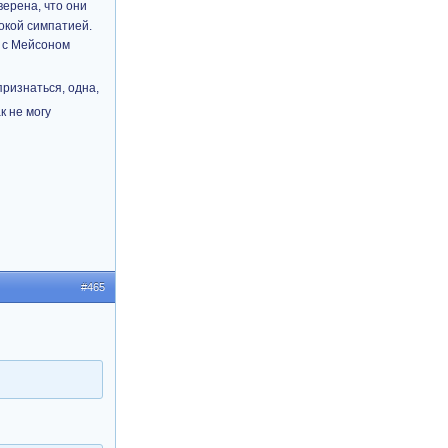
верена, что они
бокой симпатией.
е с Мейсоном
признаться, одна,
к не могу
#465