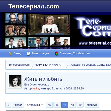
Телесериал.com
Вход
Регистрация
Правила_Сообщества
Телесериал.com
ФАНФИКИ И ФАН-АРТ
Фанфики по сериалу Санта-Барбар
Жить и любить.
Все будет хорошо...
Автор
natka
,
Четверг, 21 августа 2008, 21:59:29
1
«назад
Страницы
45
46
47
48
49
вперед»