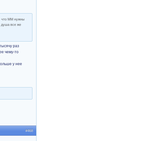
, что ММ нужны
о душа все же
тысячу раз
ее чему-то
больше у нее
#468