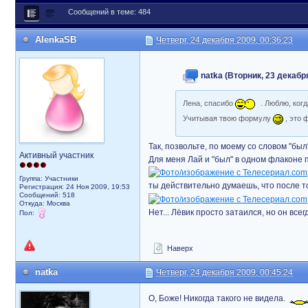
Сообщений в теме: 484
AlenkaSB
Четверг, 24 декабря 2009, 00:36:23
natka (Вторник, 23 декабря
Лена, спасибо
. Люблю, ког
Учитывая твою формулу
, это 
Так, позвольте, по моему со словом "был
Активный участник
Для меня Лай и "был" в одном флаконе
Группа: Участники
ты действительно думаешь, что после т
Регистрация: 24 Ноя 2009, 19:53
Сообщений: 518
Откуда: Москва
Нет... Лёвик просто затаился, но он все
Пол:
Наверх
natka
Четверг, 24 декабря 2009, 00:45:24
О, Боже! Никогда такого не видела.