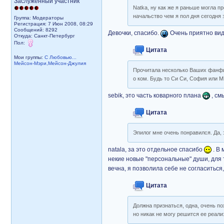
Заслуженный участник
Natka, ну как же я раньше могла п
начальство чем я пол дня сегодня 
Группа: Модераторы
Регистрация: 7 Июн 2008, 08:29
Сообщений: 8292
Девочки, спасибо.
Очень приятно вид
Откуда: Санкт-Петербург
Пол:
Цитата
Мои группы:
С Любовью...
Мейсон-Мэри,Мейсон-Джулия
Прочитала несколько Ваших фанфик
о ком. Будь то Си Си, София или 
sebik, это часть коварного плана
, см
Цитата
Эпилог мне очень понравился. Да,
natala, за это отдельное спасибо
. В 
некие новые "персональные" души, для т
вечна, я позволила себе не согласиться,
Цитата
Должна признаться, одна, очень п
но никак не могу решится ее реали