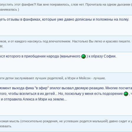
ропустить этот фанфик?! Как мне понравилось, слов нет. Прочитала на одном дыхании 
занималась )
еть отзывы в фанфиках, которые уже давно дописаны и положены на полку.
ов, и от каждого нахожусь под впечателнием. Настолько Вы легко и красиво пишете.
ММ.
ысл которого в приобщении народа (маньячного
) к образу Софии.
 эти детки заслуживают лучших родителей, а Мэри и Мейсон - лучшие.
момент выхода фика "в эфир" эпилог вызвал двоякую реакцию. Многие посчит
ого, чтобы вселиться в их детей... Но, поскольку у меня есть подозрение
, 
 и отправила Алекса и Мэри на землю...
охожая мысль (относительно рождения, не успевших родится малышей) давно сидит и у
зоваать.