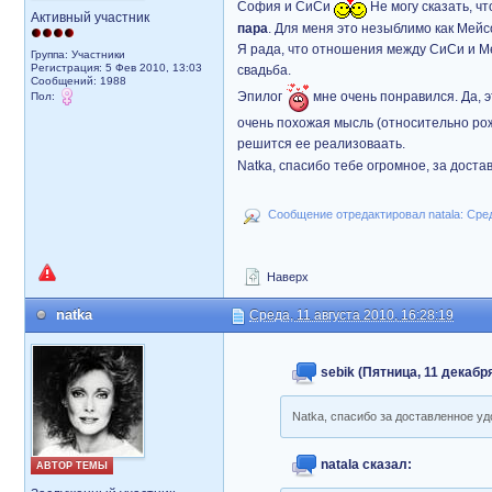
София и СиСи
Не могу сказать, чт
Активный участник
пара
. Для меня это незыблимо как Мейс
Я рада, что отношения между СиСи и Ме
Группа: Участники
Регистрация: 5 Фев 2010, 13:03
свадьба.
Сообщений: 1988
Эпилог
мне очень понравился. Да, э
Пол:
очень похожая мысль (относительно рож
решится ее реализоваать.
Natka, спасибо тебе огромное, за дост
Сообщение отредактировал natala: Среда
Наверх
natka
Среда, 11 августа 2010, 16:28:19
sebik (Пятница, 11 декабря
Natka, спасибо за доставленное уд
natala сказал:
АВТОР ТЕМЫ