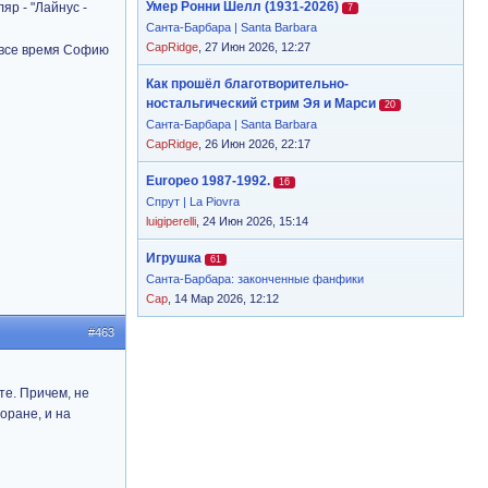
Умер Ронни Шелл (1931-2026)
яр - "Лайнус -
7
Санта-Барбара | Santa Barbara
CapRidge
, 27 Июн 2026, 12:27
 все время Софию
Как прошёл благотворительно-
ностальгический стрим Эя и Марси
20
Санта-Барбара | Santa Barbara
CapRidge
, 26 Июн 2026, 22:17
Europeo 1987-1992.
16
Спрут | La Piovra
luigiperelli
, 24 Июн 2026, 15:14
Игрушка
61
Санта-Барбара: законченные фанфики
Cap
, 14 Мар 2026, 12:12
#463
те. Причем, не
оране, и на