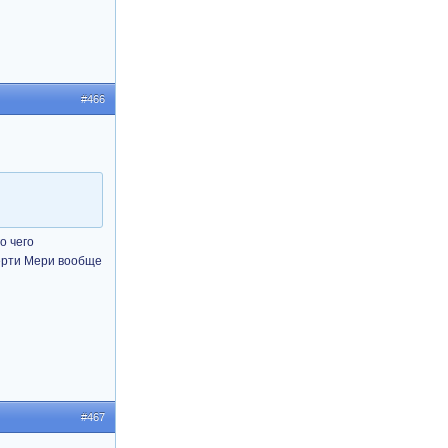
#466
о чего
мерти Мери вообще
#467