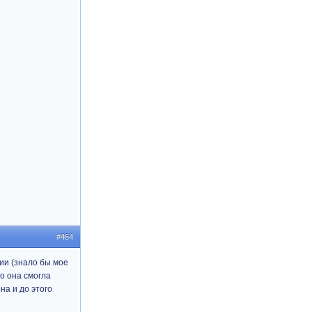
#464
нии (знало бы мое
о она смогла
на и до этого