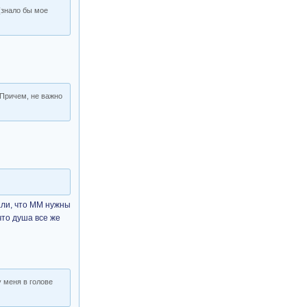
(знало бы мое
 Причем, не важно
али, что ММ нужны
что душа все же
 меня в голове