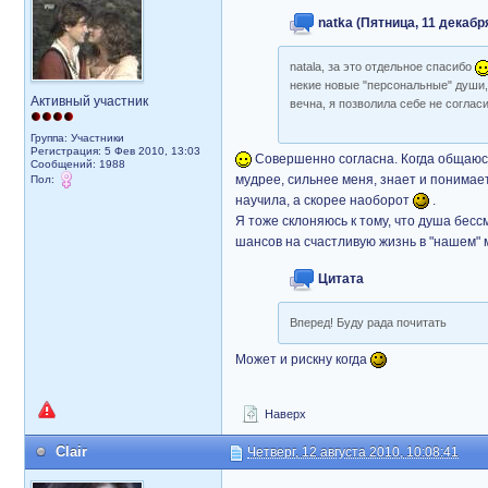
natka (Пятница, 11 декабря
natala, за это отдельное спасибо
некие новые "персональные" души, 
Активный участник
вечна, я позволила себе не соглас
Группа: Участники
Регистрация: 5 Фев 2010, 13:03
Совершенно согласна. Когда общаюсь 
Сообщений: 1988
мудрее, сильнее меня, знает и понимает
Пол:
научила, а скорее наоборот
.
Я тоже склоняюсь к тому, что душа бесс
шансов на счастливую жизнь в "нашем" 
Цитата
Вперед! Буду рада почитать
Может и рискну когда
Наверх
Clair
Четверг, 12 августа 2010, 10:08:41