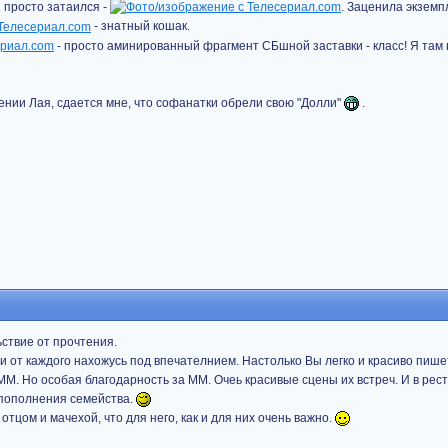
й просто затаился -
. Заценила экземпл
- знатный кошак.
- просто аминированный фрагмент СБшной заставки - класс! Я там
шении Лая, сдается мне, что софанатки обрели свою "Долли"
.
ьствие от прочтения.
 от каждого нахожусь под впечателнием. Настолько Вы легко и красиво пише
ММ. Но особая благодарность за ММ. Очеь красивые сцены их встреч. И в рест
 пополнения семейства.
отцом и мачехой, что для него, как и для них очень важно.