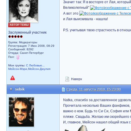
Значит так: Я в восторге от Лая, которы
Великолепный"
А вот это
и Лая выискивала - нашла!
АВТОР ТЕМЫ
P.S. учитывая твою страстность в отно
Заслуженный участник
Группа: Модераторы
Регистрация: 7 Июн 2008, 08:29
Сообщений: 8292
Откуда: Санкт-Петербург
Пол:
Мои группы:
С Любовью...
Мейсон-Мэри,Мейсон-Джулия
Наверх
sebik
Среда, 11 августа 2010, 15:23:00
Natka, спасибо за доставленное удовол
Прочитала несколько Ваших фанфиков, и
важно о ком. Будь то Си Си, София или 
пляже. Свадьба. Желаю им скорейшего
И, главное, Мейсон нашел общий язык с 