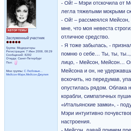
- Ой! – Мэри отскочила от 
легла тяжелыми мокрыми с
- Ой! – рассмеялся Мейсон,
мне, что моя невеста строг
АВТОР ТЕМЫ
отличное средство.
Заслуженный участник
- Я тоже забылась, - призна
Группа: Модераторы
Регистрация: 7 Июн 2008, 08:29
помню о себе… Ты, ты, ты..,
Сообщений: 8292
Откуда: Санкт-Петербург
лицо, - Мейсон, Мейсон… О
Пол:
Мейсона и он, не удержавши
Мои группы:
С Любовью...
Мейсон-Мэри,Мейсон-Джулия
вскочить, но передумав, уп
опустилась рядом. Облака 
корабли, симпатичных пушис
«Итальянские замки», - по
Мэри интуитивно почувство
настроения.
- Мейсон, давай примем пре