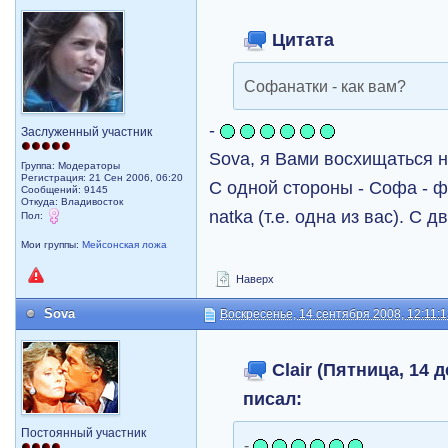
Цитата
Софанатки - как вам?
-
Заслуженный участник
Sova, я Вами восхищаться н
Группа: Модераторы
Регистрация: 21 Сен 2006, 06:20
С одной стороны - Софа - ф
Сообщений: 9145
Откуда: Владивосток
natka (т.е. одна из вас). С
Пол:
Мои группы:
Мейсонская ложа
Наверх
Sova
Воскресенье, 14 сентября 2008, 12:11:
Clair (Пятница, 14 д
писал:
Постоянный участник
-