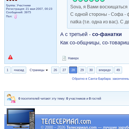
Группа: Участники
Sova, я Вами восхищаться 
Регистрация: 21 мая 2007, 00:23
Сообщений: 3975
С одной стороны - Софа - ф
Пол:
natka (т.е. одна из вас). 
А с третьей -
со-фанатки
Как со-общницы, со-товарищ
Наверх
1
«назад
Страницы
26
27
28
29
30
вперед»
49
Обратно в Санта-Барбара: закончен
0
посетителей читают эту тему:
0
участников и
0
гостей
© 2000 – 2026
Телесериал.com — лучшие заруб