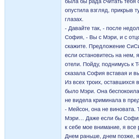
была бы рада считать тебя 
опустила взгляд, прикрыв ту
глазах.
- Давайте так, - после нед
София, - Вы с Мэри, и с отц
скажите. Предложение СиСи
если остановитесь на нем,
отели. Пойду, поднимусь к Т
сказала София вставая и в
Из всех троих, оставшихся 
было Мэри. Она беспокоила
не видела криминала в пр
- Мейсон, она не виновата. 
Мэри… Даже если бы София
к себе мое внимание, я все
Днем раньше, днем позже, я