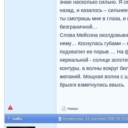
знаю насколько сильно. Я с
назад, и казалось – сильне
ты смотришь мне в глаза, и
безграничной…
Слова Мейсона околдовыва
нему… Коснулась губами –
подхватил ее порыв … На ф
нереальной - солнце золот
контуры, а волны вокруг бил
желаний. Мощная волна с ш
брызги взметнулись ввысь.
Наверх
natka
Воскресенье, 14 сентября 2008, 08:19: