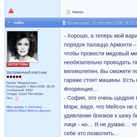
Наверх
natka
Воскресенье, 14 сентября 2008, 08:18:
- Хорошо, а теперь мой вар
порядок палаццо Армонти – 
чтобы провести медовый ме
необязательно проводить та
АВТОР ТЕМЫ
великолепен. Вы сможете по
Заслуженный участник
гараже стоят машины. Есть 
Группа: Модераторы
Регистрация: 7 Июн 2008, 08:29
Флоренции…
Сообщений: 8292
Откуда: Санкт-Петербург
- София, это очень щедрое 
Пол:
Мэри, видя, что Мейсон не 
Мои группы:
С Любовью...
Мейсон-Мэри,Мейсон-Джулия
удивление близкое к шоку б
лице - но… Я не думаю… ч
себе это позволить…