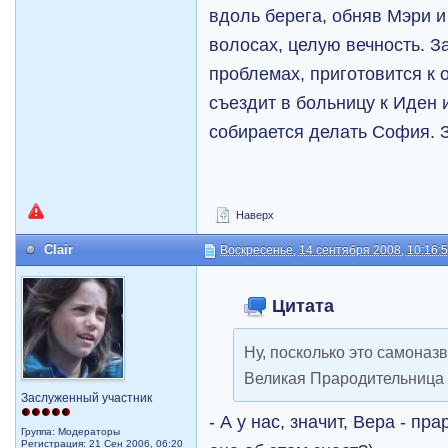
вдоль берега, обняв Мэри и
волосах, целую вечность. З
проблемах, приготовится к 
съездит в больницу к Иден и
собирается делать София. 
Наверх
Clair
Воскресенье, 14 сентября 2008, 10:16:
Цитата
Ну, посколько это самона
Великая Прародительница 
Заслуженный участник
- А у нас, значит, Вера - п
Группа: Модераторы
Регистрация: 21 Сен 2006, 06:20