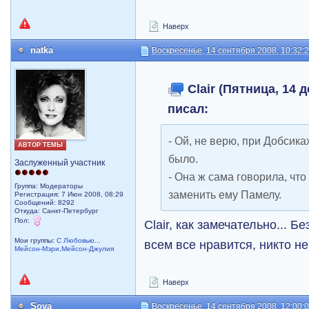
Наверх
natka
Воскресенье, 14 сентября 2008, 10:32:
Clair (Пятница, 14 д
писал:
- Ой, не верю, при Добсика
АВТОР ТЕМЫ
было.
Заслуженный участник
- Она ж сама говорила, что
Группа: Модераторы
заменить ему Памелу.
Регистрация: 7 Июн 2008, 08:29
Сообщений: 8292
Откуда: Санкт-Петербург
Пол:
Clair, как замечательно... Б
Мои группы:
С Любовью...
всем все нравится, никто не
Мейсон-Мэри,Мейсон-Джулия
Наверх
Sova
Воскресенье, 14 сентября 2008, 12:00: