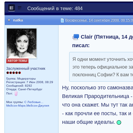
Сообщений в теме: 484
natka
Воскресенье, 14 сентября 2008, 08:15:
Clair (Пятница, 14 д
писал:
Я одни момент уточнить хо
АВТОР ТЕМЫ
это теперь официальное з
Заслуженный участник
поклонниц Софии? К вам т
Группа: Модераторы
Регистрация: 7 Июн 2008, 08:29
Сообщений: 8292
Ну, посколько это самоназ
Откуда: Санкт-Петербург
Пол:
Великая Прародительница 
Мои группы:
С Любовью...
что она скажет. Мы тут так 
Мейсон-Мэри,Мейсон-Джулия
- как прочли ее посты, так 
наши общие идеалы.