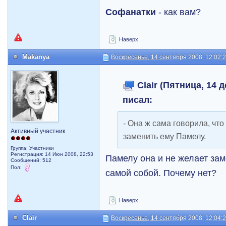
Софанатки
- как вам?
Наверх
Makanya
Воскресенье, 14 сентября 2008, 12:02:
Clair (Пятница, 14 д
писал:
- Она ж сама говорила, что
Активный участник
заменить ему Памелу.
Группа: Участники
Регистрация: 14 Июн 2008, 22:53
Памелу она и не желает зам
Сообщений: 512
Пол:
самой собой. Почему нет?
Наверх
Clair
Воскресенье, 14 сентября 2008, 12:04: