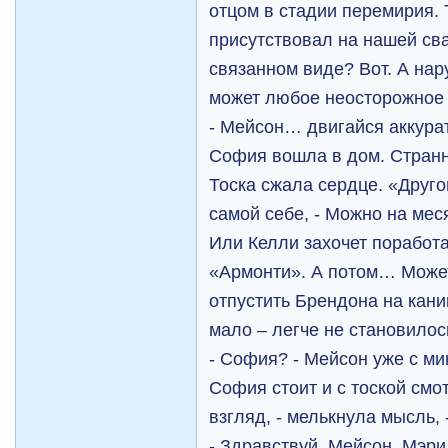
отцом в стадии перемирия. 
присутствовал на нашей сва
связанном виде? Вот. А нар
может любое неосторожное
- Мейсон… двигайся аккур
София вошла в дом. Странно
Тоска сжала сердце. «Другог
самой себе, - Можно на мес
Или Келли захочет поработ
«Армонти». А потом… Може
отпустить Брендона на кан
мало – легче не становилос
- София? - Мейсон уже с ми
София стоит и с тоской смо
взгляд, - мелькнула мысль, 
- Здравствуй, Мейсон. Мэри