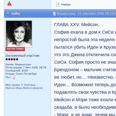
Наверх
natka
Воскресенье, 14 сентября 2008, 08:16:
ГЛАВА XXV. Мейсон.
София ехала в дом к СиСи и
непростой была эта неделя 
пытался убить Иден и Круза
АВТОР ТЕМЫ
что это Джина отключила с
Заслуженный участник
СиСи. София просто не знал
Группа: Модераторы
Регистрация: 7 Июн 2008, 08:29
Брендоном – мальчик счита
Сообщений: 8292
Откуда: Санкт-Петербург
ее любит, но… Неизвестно,
Пол:
Иден… Возможно теперь доч
Мои группы:
С Любовью...
Мейсон-Мэри,Мейсон-Джулия
подавлять свои чувства и К
Мейсон и Мэри тоже ехали 
свадьба, и было необходимо
- Мэри, я не знаю, зачем мы