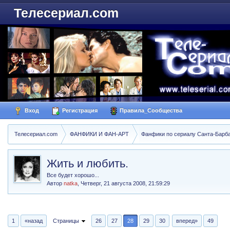
Телесериал.com
Вход
Регистрация
Правила_Сообщества
Телесериал.com
ФАНФИКИ И ФАН-АРТ
Фанфики по сериалу Санта-Барбара
Жить и любить.
Все будет хорошо...
Автор
natka
,
Четверг, 21 августа 2008, 21:59:29
1
«назад
Страницы
26
27
28
29
30
вперед»
49