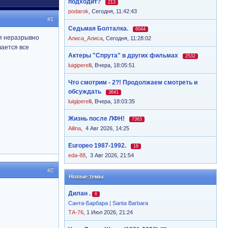
подходит?
213
podarok
,
Сегодня, 11:42:43
#1
Седьмая Болталка.
6044
ня неразрывно
Алиса_Алиса
,
Сегодня, 11:28:02
вается все
Актеры "Спрута" в других фильмах
2532
luigiperelli
,
Вчера, 18:05:51
Что смотрим - 2?! Продолжаем смотреть и
обсуждать
3641
luigiperelli
,
Вчера, 18:03:35
Жизнь после ЛФН!
7363
Ailina
,
4 Авг 2026, 14:25
Europeo 1987-1992.
16
eda-88
,
3 Авг 2026, 21:54
#2
Новые темы
Дилан .
6
Санта-Барбара | Santa Barbara
ТА-76
, 1 Июл 2026, 21:24