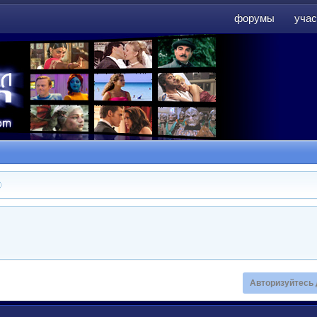
форумы
учас
форумы
учас
Авторизуйтесь 