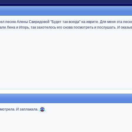
пел песню Алены Свиридовой "Будет так всегда" на иврите. Для меня эта пес
дали Лена и Игорь, так захотелось его снова посмотреть и послушать. И оказы
осмотрела. И заплакала.