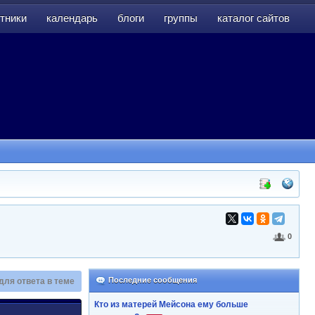
тники
календарь
блоги
группы
каталог сайтов
тники
календарь
блоги
группы
каталог сайтов
0
Последние сообщения
для ответа в теме
Кто из матерей Мейсона ему больше