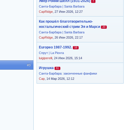
Умер Ронни Шелл (1931-2026)
7
Санта-Барбара | Santa Barbara
CapRidge
, 27 Июн 2026, 12:27
Как прошёл благотворительно-
ностальгический стрим Эя и Марси
20
Санта-Барбара | Santa Barbara
CapRidge
, 26 Июн 2026, 22:17
Europeo 1987-1992.
16
Спрут | La Piovra
luigiperelli
, 24 Июн 2026, 15:14
#3
Игрушка
61
Санта-Барбара: законченные фанфики
Cap
, 14 Мар 2026, 12:12