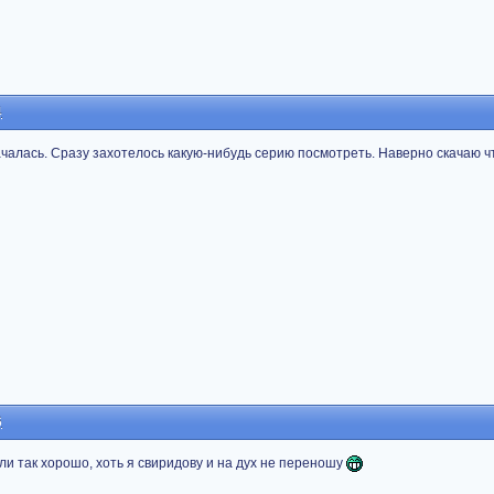
4
ачалась. Сразу захотелось какую-нибудь серию посмотреть. Наверно скачаю ч
6
и так хорошо, хоть я свиридову и на дух не переношу