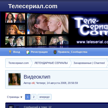
Телесериал.com
Вход
Регистрация
Правила_Сообщества
Телесериал.com
ЛЕГЕНДАРНЫЕ СЕРИАЛЫ
Зачарованные | Charmed
Видеоклип
Автор
elil
,
Четверг, 14 августа 2008, 20:56:59
Страницы
1
2
вперед»
Сообщений в теме: 12