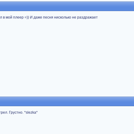
л в мой плеер =)) И даже песня нисколько не раздражает
рел. Грустно. *slezka*