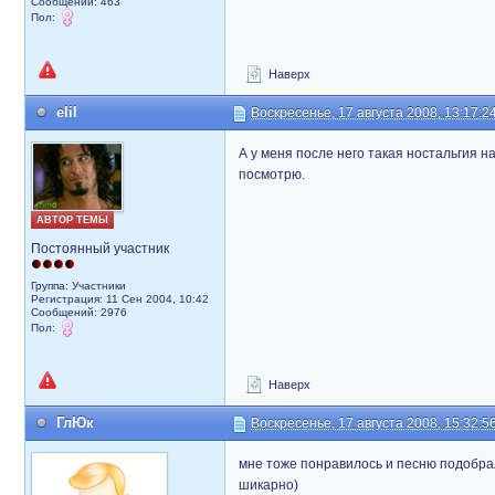
Сообщений: 463
Пол:
Наверх
elil
Воскресенье, 17 августа 2008, 13:17:2
А у меня после него такая ностальгия н
посмотрю.
АВТОР ТЕМЫ
Постоянный участник
Группа: Участники
Регистрация: 11 Сен 2004, 10:42
Сообщений: 2976
Пол:
Наверх
ГлЮк
Воскресенье, 17 августа 2008, 15:32:5
мне тоже понравилось и песню подобрал
шикарно)