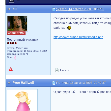
elil
Четверг, 14 августа 2008, 20:56:59
Сегодня по радио услышала как кто-то 
связана с клипом, который когда-то соз
работает.
АВТОР ТЕМЫ
http://newcharmed.ru/multimedia.php
Постоянный участник
Группа: Участники
Регистрация: 11 Сен 2004, 10:42
Сообщений: 2976
Пол:
Наверх
Prue Halliwell
Пятница, 15 августа 2008, 20:49:37
О да! Чудесный... Я его в первый раз п