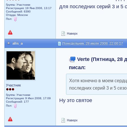
Группа: Участники
для последних серий 3 и 5 с
Регистрация: 19 Янв 2006, 13:17
Сообщений: 6390
Откуда: Moscow
Пол:
Наверх
alis_a
Понедельник, 28 июля 2008, 22:00:17
Verte (Пятница, 28 д
писал:
Хотя конечно в моем сердц
Участник
последних серий 3 и 5 сезон
Группа: Участники
Регистрация: 9 Июл 2008, 17:09
Ну это святое
Сообщений: 177
Пол:
Наверх