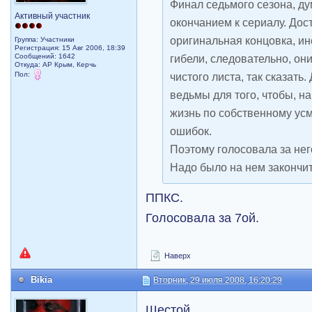
Финал седьмого сезона, д
Активный участник
окончанием к сериалу. Дос
оригинальная концовка, и
Группа: Участники
Регистрация: 15 Авг 2006, 18:39
Сообщений: 1642
гибели, следовательно, он
Откуда: АР Крым, Керчь
Пол:
чистого листа, так сказат
ведьмы для того, чтобы, н
жизнь по собственному ус
ошибок.
Поэтому голосовала за нег
Надо было на нем закончить
ППКС.
Голосовала за 7ой.
Наверх
Bikia
Вторник, 29 июля 2008, 16:20:29
Шестой