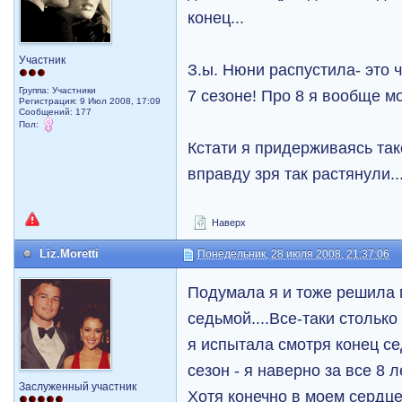
конец...
Участник
З.ы. Нюни распустила- это ч
Группа: Участники
7 сезоне! Про 8 я вообще м
Регистрация: 9 Июл 2008, 17:09
Сообщений: 177
Пол:
Кстати я придерживаясь тако
вправду зря так растянули..
Наверх
Liz.Moretti
Понедельник, 28 июля 2008, 21:37:06
Подумала я и тоже решила 
седьмой....Все-таки столько
я испытала смотря конец с
сезон - я наверно за все 8 л
Заслуженный участник
Хотя конечно в моем сердце