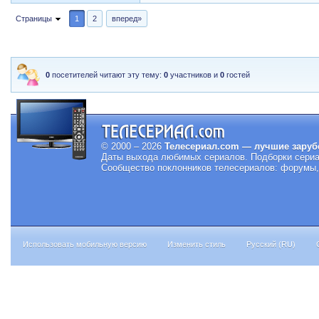
Страницы
1
2
вперед»
0
посетителей читают эту тему:
0
участников и
0
гостей
© 2000 – 2026
Телесериал.com — лучшие заруб
Даты выхода любимых сериалов.
Подборки сериа
Сообщество поклонников телесериалов: форумы, 
Использовать мобильную версию
Изменить стиль
Русский (RU)