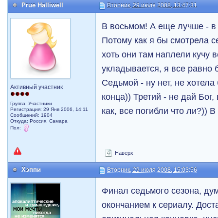
Prue Halliwell
Вторник, 29 июля 2008, 13:47:31
В восьмом! А еще лучше - 
Потому как я бы смотрела с
хоть они там наплели кучу в
укладывается, я все равно 
Седьмой - ну нет, не хотела
Активный участник
конца)) Третий - не дай Бог
Группа: Участники
как, все погибли что ли?)) 
Регистрация: 29 Янв 2006, 14:11
Сообщений: 1904
Откуда: Россия, Самара
Пол:
Наверх
Хэппи
Вторник, 29 июля 2008, 15:03:56
Финал седьмого сезона, ду
окончанием к сериалу. Дост