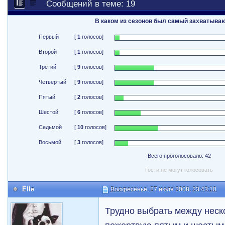
Сообщений в теме: 19
В каком из сезонов был самый захватыв
Первый
[
1
голосов]
Второй
[
1
голосов]
Третий
[
9
голосов]
Четвертый
[
9
голосов]
Пятый
[
2
голосов]
Шестой
[
6
голосов]
Седьмой
[
10
голосов]
Восьмой
[
3
голосов]
Всего проголосовало: 42
Гости не могут голосовать
Elle
Воскресенье, 27 июля 2008, 23:43:10
Трудно выбрать между неск