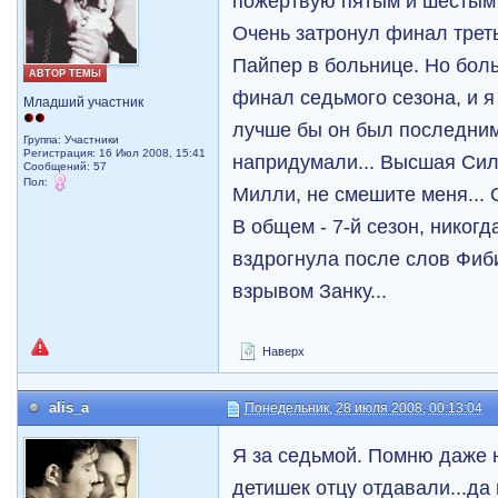
пожертвую пятым и шестым
Очень затронул финал треть
Пайпер в больнице. Но бол
АВТОР ТЕМЫ
финал седьмого сезона, и я
Младший участник
лучше бы он был последним
Группа: Участники
Регистрация: 16 Июл 2008, 15:41
напридумали... Высшая Сил
Сообщений: 57
Пол:
Милли, не смешите меня...
В общем - 7-й сезон, никогда
вздрогнула после слов Фиби
взрывом Занку...
Наверх
alis_a
Понедельник, 28 июля 2008, 00:13:04
Я за седьмой. Помню даже 
детишек отцу отдавали...да