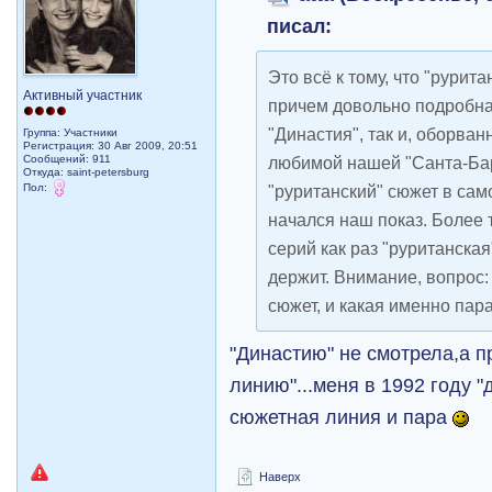
писал:
Это всё к тому, что "рурит
Активный участник
причем довольно подробная
"Династия", так и, оборва
Группа: Участники
Регистрация: 30 Авг 2009, 20:51
Сообщений: 911
любимой нашей "Санта-Бар
Откуда: saint-petersburg
Пол:
"руританский" сюжет в само
начался наш показ. Более 
серий как раз "руританска
держит. Внимание, вопрос: к
сюжет, и какая именно пар
"Династию" не смотрела,а 
линию"...меня в 1992 году 
сюжетная линия и пара
Наверх