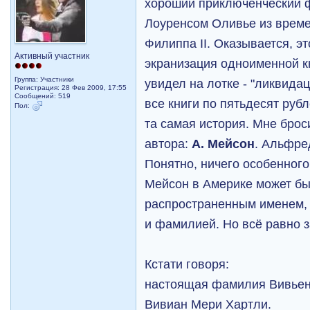
хороший приключенческий ф
Лоуренсом Оливье из врем
Филиппа II. Оказывается, эт
Активный участник
экранизация одноименной кн
Группа: Участники
увидел на лотке - "ликвида
Регистрация: 28 Фев 2009, 17:55
Сообщений: 519
все книги по пятьдесят руб
Пол:
та самая история. Мне бро
автора:
А. Мейсон
. Альфре
Понятно, ничего особенного 
Мейсон в Америке может бы
распространенным именем, 
и фамилией. Но всё равно з
Кстати говоря:
настоящая фамилия Вивьен
Вивиан Мери Хартли.