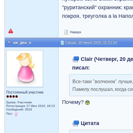
"руританский" охранник: кр
покроя, треуголка a la Напо
Наверх
аж_два_о
Среда, 30 июня 2010, 11:13:54
Clair (Четверг, 20 д
писал:
Все-таки "волчонок" лучше
Памелу послушал, когда си
Постоянный участник
Почему?
Группа: Участники
Регистрация: 17 Июн 2010, 18:13
Сообщений: 3524
Пол:
Цитата