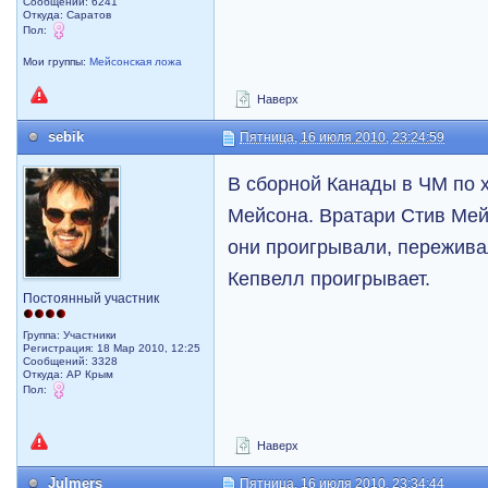
Сообщений: 6241
Откуда: Саратов
Пол:
Мои группы:
Мейсонская ложа
Наверх
sebik
Пятница, 16 июля 2010, 23:24:59
В сборной Канады в ЧМ по 
Мейсона. Вратари Стив Мей
они проигрывали, пережива
Кепвелл проигрывает.
Постоянный участник
Группа: Участники
Регистрация: 18 Мар 2010, 12:25
Сообщений: 3328
Откуда: АР Крым
Пол:
Наверх
Julmers
Пятница, 16 июля 2010, 23:34:44