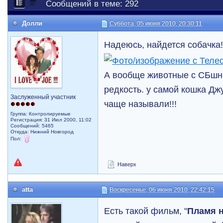
Сообщений в теме: 292
Долли
Суббота, 05 июня 2010, 20:30:11
Надеюсь, найдется собачка!
А вообще животные с СБшн
редкость. у самой кошка Дж
Заслуженный участник
чаще называли!!!
Группа: Контролируемые
Регистрация: 31 Июл 2000, 11:02
Сообщений: 5465
Откуда: Нижний Новгород
Пол:
Наверх
atta
Воскресенье, 06 июня 2010, 22:42:15
Есть такой фильм, "
Пламя 