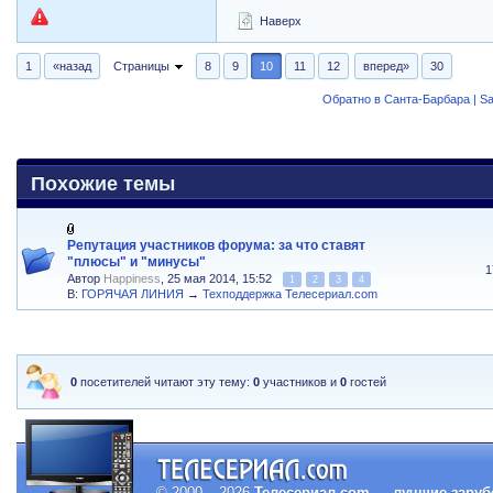
Наверх
1
«назад
Страницы
8
9
10
11
12
вперед»
30
Обратно в Санта-Барбара | Sa
Похожие темы
Репутация участников форума: за что ставят
"плюсы" и "минусы"
1
Автор
Happiness
, 25 мая 2014, 15:52
1
2
3
4
В:
ГОРЯЧАЯ ЛИНИЯ
→
Техподдержка Телесериал.com
0
посетителей читают эту тему:
0
участников и
0
гостей
© 2000 – 2026
Телесериал.com — лучшие заруб