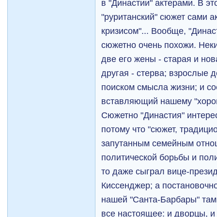
в "Династии" актерами. В 
"руританский" сюжет сами 
кризисом"... Вообще, "Динас
сюжетно очень похожи. Неки
две его жены - старая и нов
другая - стерва; взрослые 
поиском смысла жизни; и сос
вставляющий нашему "хорош
Сюжетно "Династия" интере
потому что "сюжет, традиц
запутанным семейным отнош
политической борьбы и поли
то даже сыграл вице-прези
Киссенджер; а постановочно 
нашей "Санта-Барбары" там
все настоящее: и дворцы, 