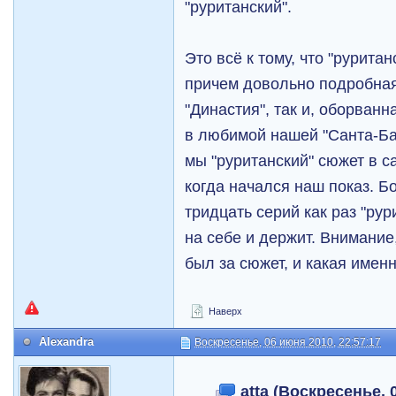
"руританский".
Это всё к тому, что "рурита
причем довольно подробная,
"Династия", так и, оборван
в любимой нашей "Санта-Ба
мы "руританский" сюжет в са
когда начался наш показ. Б
тридцать серий как раз "ру
на себе и держит. Внимание, 
был за сюжет, и какая имен
Наверх
Alexandra
Воскресенье, 06 июня 2010, 22:57:17
atta (Воскресенье, 0