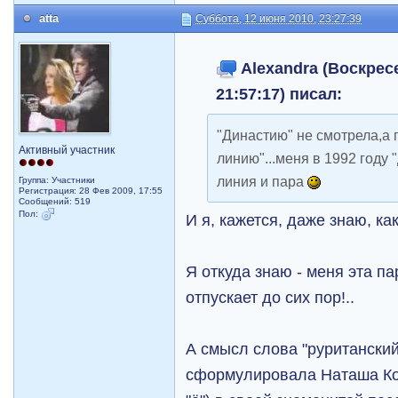
atta
Суббота, 12 июня 2010, 23:27:39
Alexandra (Воскресе
21:57:17) писал:
"Династию" не смотрела,а
Активный участник
линию"...меня в 1992 году
линия и пара
Группа: Участники
Регистрация: 28 Фев 2009, 17:55
Сообщений: 519
Пол:
И я, кажется, даже знаю, ка
Я откуда знаю - меня эта п
отпускает до сих пор!..
А смысл слова "руританский
сформулировала Наташа Кор