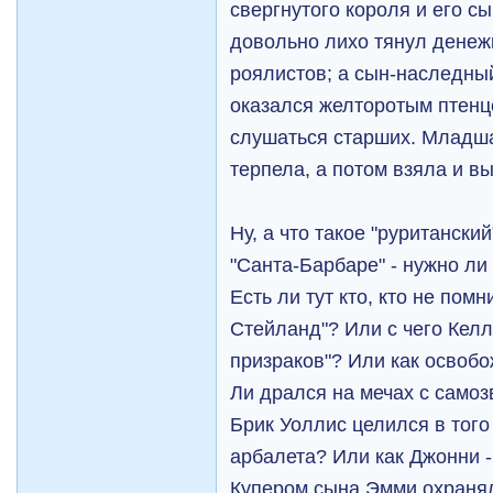
свергнутого короля и его с
довольно лихо тянул денеж
роялистов; а сын-наследны
оказался желторотым птенц
слушаться старших. Младша
терпела, а потом взяла и в
Ну, а что такое "руританск
"Санта-Барбаре" - нужно ли
Есть ли тут кто, кто не помн
Стейланд"? Или с чего Келл
призраков"? Или как освоб
Ли дрался на мечах с само
Брик Уоллис целился в того
арбалета? Или как Джонни 
Купером сына Эмми охраня