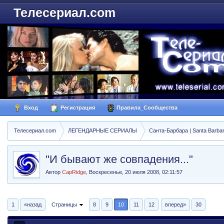
Телесериал.com
Вход
Регистрация
Правила_Сообщества
Телесериал.com
ЛЕГЕНДАРНЫЕ СЕРИАЛЫ
Санта-Барбара | Santa Barba
"И бывают же совпадения..."
Автор
CapRidge
,
Воскресенье, 20 июля 2008, 02:11:57
1
«назад
Страницы
8
9
10
11
12
вперед»
30