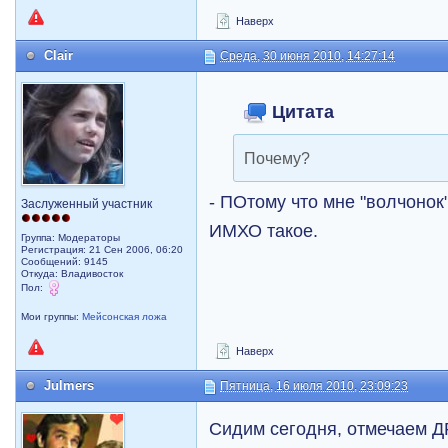
Наверх
Clair
Среда, 30 июня 2010, 14:27:14
Цитата
Почему?
- ПОтому что мне "волчонок
Заслуженный участник
ИМХО такое.
Группа: Модераторы
Регистрация: 21 Сен 2006, 06:20
Сообщений: 9145
Откуда: Владивосток
Пол:
Мои группы:
Мейсонская ложа
Наверх
Julmers
Пятница, 16 июля 2010, 23:09:23
Сидим сегодня, отмечаем ДР