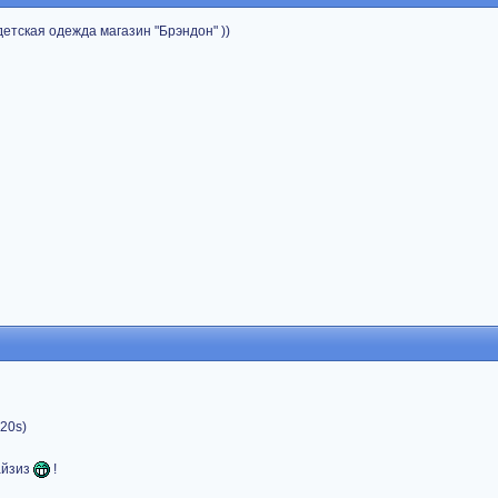
етская одежда магазин "Брэндон" ))
920s)
айзиз
!