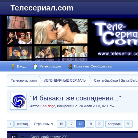
Телесериал.com
Вход
Регистрация
Правила_Сообщества
Телесериал.com
ЛЕГЕНДАРНЫЕ СЕРИАЛЫ
Санта-Барбара | Santa Barb
"И бывают же совпадения..."
Автор
CapRidge
,
Воскресенье, 20 июля 2008, 02:11:57
1
«назад
Страницы
16
17
18
19
20
вперед»
30
Сообщений в теме: 292