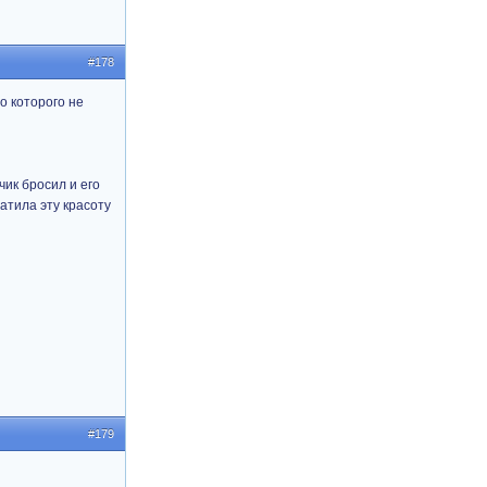
#178
о которого не
чик бросил и его
атила эту красоту
#179