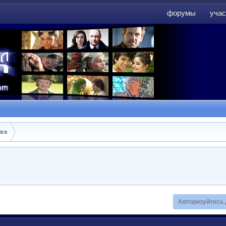
форумы
учас
форумы
учас
ara
Авторизуйтесь 