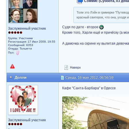
Сэммис (Суббота, 03 декаб
Толи это Лэйн в гримерке "Путевод
красный свитерок, что она, уходя 
Судя по дате - второе
Заслуженный участник
Кроме того, Харли ещё и причёску (а мо
Группа: Участники
Регистрация: 17 Июл 2009, 19:55
А дамочка на скрине ну вылитая девочка
Сообщений: 6353
Откуда: Тольятти
Пол:
Наверх
Долли
Среда, 16 мая 2012, 06:56:59
Кафе "Санта-Барбара" в Одессе
Заслуженный участник