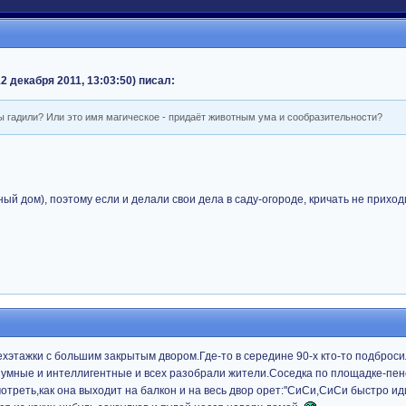
 декабря 2011, 13:03:50) писал:
ны гадили? Или это имя магическое - придаёт животным ума и сообразительности?
ый дом), поэтому если и делали свои дела в саду-огороде, кричать не прихо
ехэтажки с большим закрытым двором.Где-то в середине 90-х кто-то подбросил
 умные и интеллигентные и всех разобрали жители.Соседка по площадке-пен
треть,как она выходит на балкон и на весь двор орет:''СиСи,СиСи быстро иди