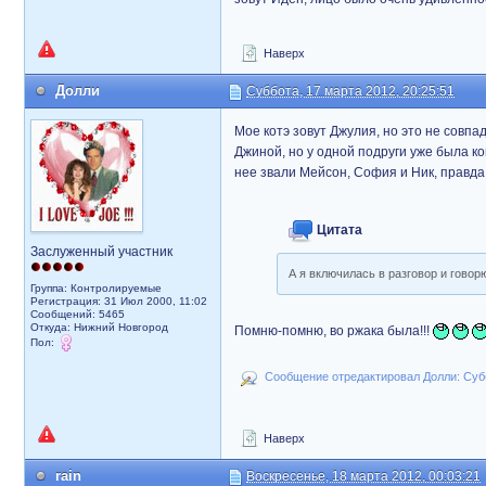
Наверх
Долли
Суббота, 17 марта 2012, 20:25:51
Мое котэ зовут Джулия, но это не совп
Джиной, но у одной подруги уже была ко
нее звали Мейсон, София и Ник, правд
Цитата
Заслуженный участник
А я включилась в разговор и говор
Группа: Контролируемые
Регистрация: 31 Июл 2000, 11:02
Сообщений: 5465
Откуда: Нижний Новгород
Помню-помню, во ржака была!!!
Пол:
Сообщение отредактировал Долли: Субб
Наверх
rain
Воскресенье, 18 марта 2012, 00:03:21