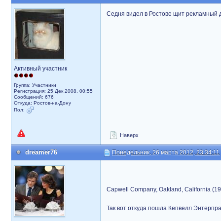
Седня видел в Ростове щит рекламный д
Активный участник
Группа: Участники
Регистрация: 25 Дек 2008, 00:55
Сообщений: 676
Откуда: Ростов-на-Дону
Пол:
Наверх
dreamer76
Понедельник, 26 марта 2012, 23:34:11
Capwell Company, Oakland, California (1
Так вот откуда пошла Кепвелл Энтерпр