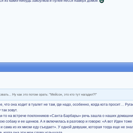
я из каких-нибудь закоулков и пулей несся наверх домой.
вать... Ну как это потом орать: "Мейсон, это кто тут нагадил?!"
е, что она ходит в туалет не там, где надо, особенно, когда кота просит… Руг
 так зовут.
ак-то на встрече поклонников «Санта-Барбары» речь зашла о наших домашни
ою собаку и ее щенков. А я включилась в разговор и говорю: «А вот Иден тоже
 и сама из их миски еду съедает». У одной девушки, которая тогда еще не зна
е, когда она эти мои слова услышала…