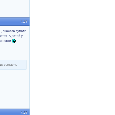
#174
ь, сначала думала
ится. А детей у
естности
еду съедает».
#175