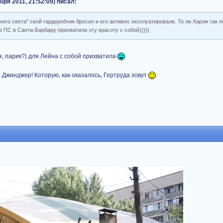
ря 2011, 21:52:09) писал:
ного света" свой гардеробчик бросил и его активно эксплуатировали. То ли Харли так 
из ПС в Санта-Барбару прихватила эту красоту с собой)))))
ж, парик?) для Лейна с собой прихватила
 Джинджер! Которую, как оказалось, Гертруда зовут