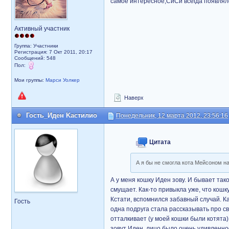
самое интересное,СиСи всегда появлялс
Активный участник
Группа: Участники
Регистрация: 7 Окт 2011, 20:17
Сообщений: 548
Пол:
Мои группы:
Марси Уолкер
Наверх
Гость_Иден Kacтилио
Понедельник, 12 марта 2012, 23:56:16
Цитата
А я бы не смогла кота Мейсоном наз
А у меня кошку Иден зову. И бывает тако
смущает. Как-то привыкла уже, что кошку
Кстати, вспомнился забавный случай. К
Гость
одна подруга стала рассказывать про св
отталкивает (у моей кошки были котята)
зовут Иден, лицо было очень удивленно