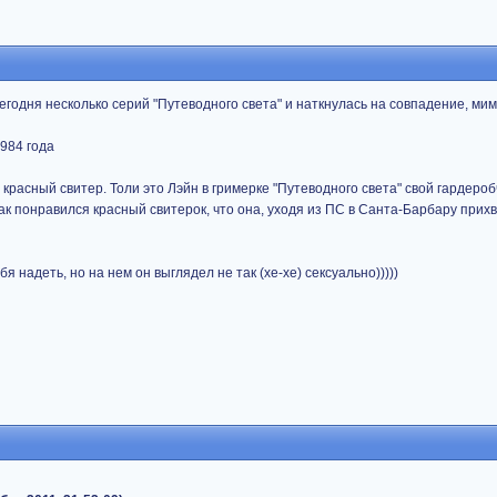
одня несколько серий "Путеводного света" и наткнулась на совпадение, мим
1984 года
расный свитер. Толи это Лэйн в гримерке "Путеводного света" свой гардероб
ак понравился красный свитерок, что она, уходя из ПС в Санта-Барбару прихв
я надеть, но на нем он выглядел не так (хе-хе) сексуально)))))