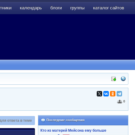
тники
календарь
блоги
группы
каталог сайтов
тники
календарь
блоги
группы
каталог сайтов
0
Последние сообщения
для ответа в теме
Кто из матерей Мейсона ему больше