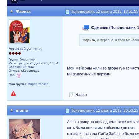
Фариза
Понедельник, 12 марта 2012, 13:51:55
Юджиния (Понедельник, 12
Фариза
, интересно, а твои Мейсо
Активный участник
Группа: Участники
Регистрация: 28 Дек 2001, 16:54
Сообщений: 934
Мои Мейсоны жили во дворе (у нас частн
Откуда: г.Краснодар
мы животных не держим.
Пол:
Мои группы:
Марси Уолкер
Наверх
mumu
Понедельник, 12 марта 2012, 20:53:22
А я вот живу на последнем этаже четыр
хоть были они самые обычные,но очень
котика и назвала СиСи.Забавно было смо