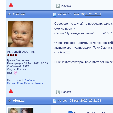
Наверх
Сэммис
Четверг, 03 мая 2012, 21:52:09
Совершенно случайно просматривала сег
смогла пройти.
Серия "Путеводного света" от от 20.08.
Очень мне это напомнило мейсоновский к
активно эксплуатировали. То ли Харли т
Активный участник
с собой)))))
Группа: Участники
Еще ж этот свитерок Круз пытался на себ
Регистрация: 31 Мар 2011, 06:59
Сообщений: 1317
Откуда: Россия
Пол:
Мои группы:
С Любовью...
Мейсон-Мэри,Мейсон-Джулия
Наверх
Alenatci
Четверг, 03 мая 2012, 22:21:08