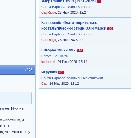
Умер Ронни Шелл (1931-2026)
7
Санта-Барбара | Santa Barbara
CapRidge
, 27 Июн 2026, 12:27
Как прошёл благотворительно-
ностальгический стрим Эя и Марси
20
Санта-Барбара | Santa Barbara
CapRidge
, 26 Июн 2026, 22:17
Europeo 1987-1992.
16
Спрут | La Piovra
luigiperelli
, 24 Июн 2026, 15:14
#173
Игрушка
61
Санта-Барбара: законченные фанфики
Cap
, 14 Мар 2026, 12:12
аем ее. Имя не
х животных, и
 котят
ла, что мою кошку