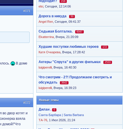
подходит?
216
elsi
,
Сегодня, 12:14:06
#171
Дорога в никуда
50
Angel Ren
,
Сегодня, 09:41:37
Седьмая Болталка.
6047
Ekatterrina
,
Вчера, 21:20:09
Худшие поступки любимых героев
172
Катя Очкарева
,
Вчера, 17:28:42
Актеры "Спрута" в других фильмах
2533
дилось.
В доме
luigiperelli
,
Вчера, 16:40:30
Что смотрим - 2?! Продолжаем смотреть и
обсуждать
3642
luigiperelli
,
Вчера, 16:39:23
Новые темы
#172
Дилан .
6
 во двор котят и
Санта-Барбара | Santa Barbara
сионерка взяла
ТА-76
, 1 Июл 2026, 21:24
 домой!''Что