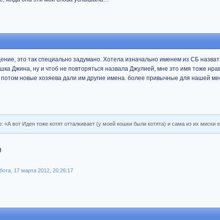
адение, это так специально задумано. Хотела изначально именем из СБ назват
шка Джина, ну и чтоб не повторяться назвала Джулией, мне это имя тоже нрав
а потом новые хозяева дали им другие имена. более привычные для нашей м
ю: «А вот Иден тоже котят отталкивает (у моей кошки были котята) и сама из их миски 
ота, 17 марта 2012, 20:26:17