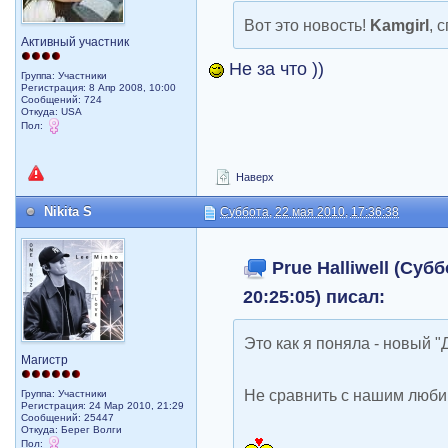
Вот это новость!
Kamgirl
, 
Активный участник
Не за что ))
Группа: Участники
Регистрация: 8 Апр 2008, 10:00
Сообщений: 724
Откуда: USA
Пол:
Наверх
Nikita S
Суббота, 22 мая 2010, 17:36:38
Prue Halliwell (Субб
20:25:05) писал:
Это как я поняла - новый "
Магистр
Не сравнить с нашим люб
Группа: Участники
Регистрация: 24 Мар 2010, 21:29
Сообщений: 25447
Откуда: Берег Волги
Пол: