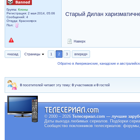
Группа:
Клоны
Старый Дилан харизматичне
Регистрация: 2 мая 2014, 05:06
Сообщений: 4
Откуда: Красноярск
Пол:
Наверх
«назад
Страницы
1
2
3
вперед»
Обратно в Американские, канадские и австралийс
0
посетителей читают эту тему:
0
участников и
0
гостей
© 2000 – 2026
Телесериал.com — лучшие заруб
Даты выхода любимых сериалов.
Подборки сериа
Сообщество поклонников телесериалов: форумы, 