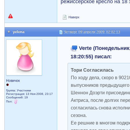
режиссерское кресло на 18 
Наверх
yelena
Четверг, 09 апреля 2009, 02:02:13
Verte (Понедельник,
18:20:55) писал:
Тори Согласилась
По ходу дела, скоро в 902
Новичок
выпускников предыдущего 
Группа: Участники
Шеннон Доэрти присоедини
Регистрация: 13 Ноя 2008, 23:17
Сообщений: 19
Актриса, после долгих пер
Пол:
согласилась снова исполни
сезона.
Ее решние в многом подкре