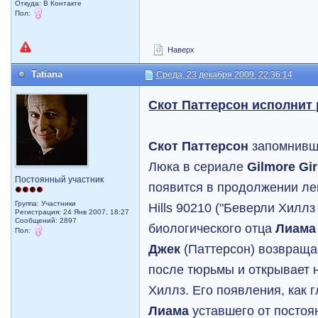
Откуда: В Контакте
Пол:
Наверх
Tatiana
Среда, 23 декабря 2009, 22:36:14
Скот Паттерсон исполнит
Скот Паттерсон
запомнивши
Люка в сериале
Gilmore Gir
Постоянный участник
появится в продолжении ле
Группа: Участники
Hills 90210 ("Беверли Хиллз
Регистрация: 24 Янв 2007, 18:27
Сообщений: 2897
биологического отца
Лиама
Пол:
Джек
(Паттерсон) возвраща
после тюрьмы и открывает 
Хиллз. Его появления, как 
Лиама
уставшего от постоя