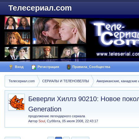
Телесериал.com
Вход
Регистрация
Правила_Сообщества
Телесериал.com
СЕРИАЛЫ И ТЕЛЕНОВЕЛЛЫ
Американские, канадские 
Беверли Хиллз 90210: Новое поколен
Generation
продолжение легендарного сериала
Автор
Soul
,
Суббота, 05 июля 2008, 22:43:17