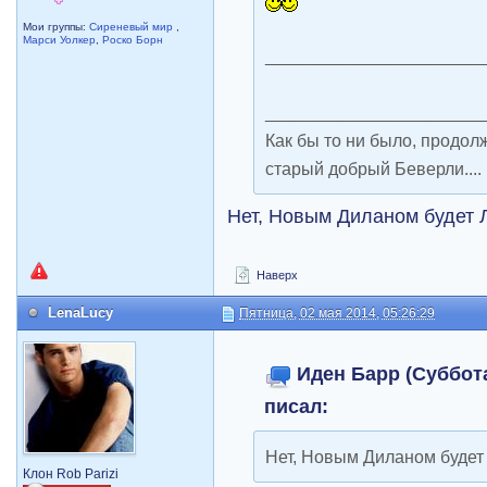
Мои группы:
Сиреневый мир
,
Марси Уолкер
,
Роско Борн
______________________
______________________
Как бы то ни было, продол
старый добрый Беверли....
Нет, Новым Диланом будет 
Наверх
LenaLucy
Пятница, 02 мая 2014, 05:26:29
Иден Барр (Суббота,
писал:
Нет, Новым Диланом будет
Клон Rob Parizi