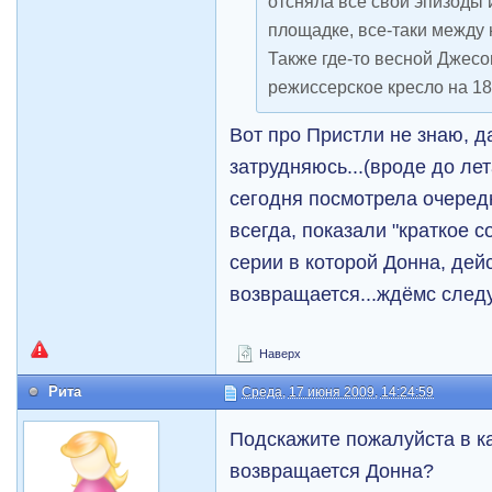
отсняла все свои эпизоды 
площадке, все-таки между 
Также где-то весной Джесо
режиссерское кресло на 18
Вот про Пристли не знаю, да
затрудняюсь...(вроде до ле
сегодня посмотрела очередн
всегда, показали "краткое
серии в которой Донна, дей
возвращается...ждёмс след
Наверх
Рита
Среда, 17 июня 2009, 14:24:59
Подскажите пожалуйста в к
возвращается Донна?