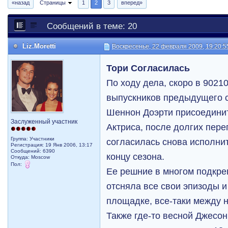
«назад
Страницы
1
2
3
вперед»
Сообщений в теме: 20
Liz.Moretti
Воскресенье, 22 февраля 2009, 19:20:5
Тори Согласилась
По ходу дела, скоро в 9021
выпускников предыдущего с
Шеннон Доэрти присоединит
Заслуженный участник
Актриса, после долгих пере
Группа: Участники
согласилась снова исполни
Регистрация: 19 Янв 2006, 13:17
Сообщений: 6390
концу сезона.
Откуда: Moscow
Пол:
Ее решние в многом подкре
отсняла все свои эпизоды и
площадке, все-таки между 
Также где-то весной Джесон