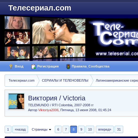
Телесериал.com
Вход
Регистрация
Правила_Сообщества
Телесериал.com
СЕРИАЛЫ И ТЕЛЕНОВЕЛЛЫ
Латиноамериканские сер
Виктория / Victoria
TELEMUNDO / RTI Colombia, 2007-2008 гг
Автор
Viktoriya2006
,
Пятница, 13 июня 2008, 01:45:24
1
«назад
Страницы
6
7
8
9
10
вперед»
31