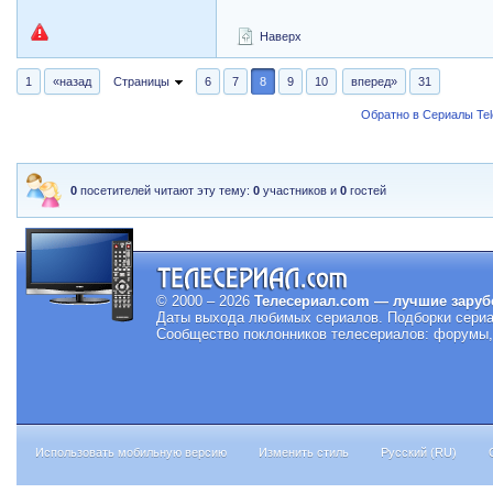
Наверх
1
«назад
Страницы
6
7
8
9
10
вперед»
31
Обратно в Сериалы Tele
0
посетителей читают эту тему:
0
участников и
0
гостей
© 2000 – 2026
Телесериал.com — лучшие заруб
Даты выхода любимых сериалов.
Подборки сериа
Сообщество поклонников телесериалов: форумы, 
Использовать мобильную версию
Изменить стиль
Русский (RU)