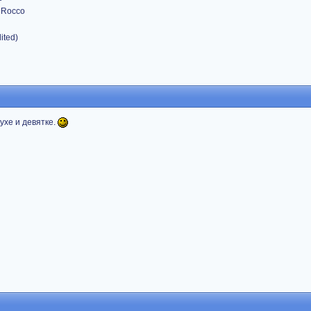
. Rocco
ited)
ухе и девятке.