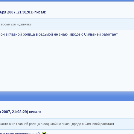
ря 2007, 21:01:03) писал:
 восьмухе и девятке.
 он в главной роли.,а в седьмой не знаю .,вроде с Сильвией работает
 2007, 21:08:29) писал:
части он в главной роли.,а в седьмой не знаю .,вроде с Сильвией работает