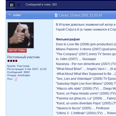
Сообщений в теме: 393
ester
Среда, 14 мая 2008, 13:50:44
В Италии довольно знаменитый актер и 
Герой Спрута 8 (а также снимался в Спр
Фильмография
Dare to Love Me (2008) (pre-production) (at
Milano-Palermo: il ritorno (2007) (post-pro
АВТОР ТЕМЫ
"The Company" (2007) (mini) TV Series (po
Постоянный участник
Io, l'altro (2007) .... Giuseppe
Nassiryia - Per non dimenticare (2007) (TV)
Группа: Участники
"What About Brian" .... Angelo Varzi / ... (9
Регистрация: 3 Авг 2007, 11:02
Сообщений: 3892
-What About What Was Supposed to Be... (2
Откуда: Azerbaijan
"Sex, Lies and Videotape" (2006) TV Episod
Пол:
"Saturday Night Live from Milano" (2006) TV
"Attacco allo stato" (2006) (TV) .... Diego M
"Karol, un Papa rimasto uomo" (2006) (TV) 
"Fiamma sul ghiaccio, La" (2006) .... Fabriz
"Karol, un uomo diventato Papa" (2005) (TV
"Stasera lo faccio" (2005) .... Professor
"Ultimo 3 - L'infiltrato" (2004) (TV) .... Rob