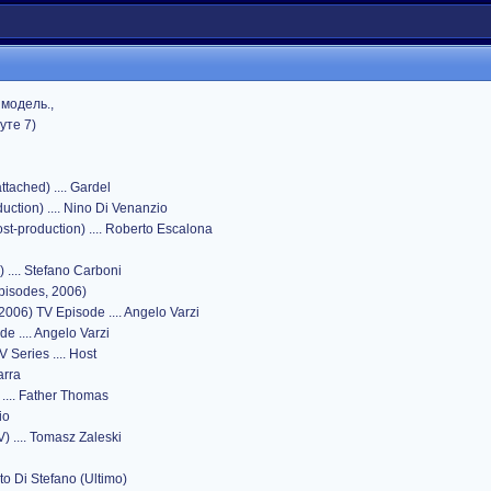
модель.,
уте 7)
tached) .... Gardel
duction) .... Nino Di Venanzio
st-production) .... Roberto Escalona
 .... Stefano Carboni
 episodes, 2006)
006) TV Episode .... Angelo Varzi
e .... Angelo Varzi
 Series .... Host
arra
.... Father Thomas
io
) .... Tomasz Zaleski
erto Di Stefano (Ultimo)