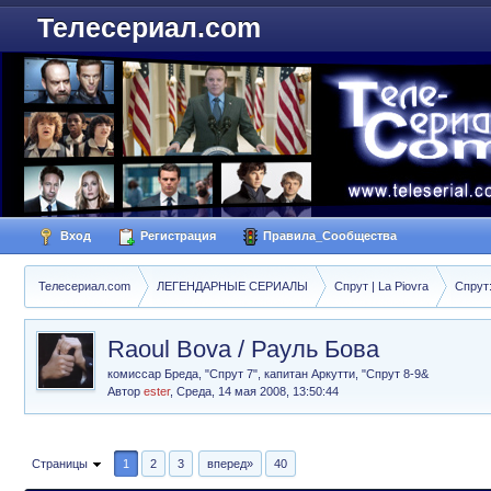
Телесериал.com
Вход
Регистрация
Правила_Сообщества
Телесериал.com
ЛЕГЕНДАРНЫЕ СЕРИАЛЫ
Спрут | La Piovra
Спрут
Raoul Bova / Рауль Бова
комиссар Бреда, "Спрут 7", капитан Аркутти, "Спрут 8-9&
Автор
ester
,
Среда, 14 мая 2008, 13:50:44
Страницы
1
2
3
вперед»
40