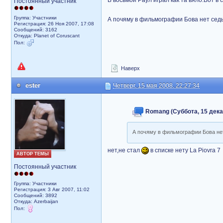
В восьмой Раул играл как та вяло.Вот в
Постоянный участник
Группа: Участники
А почяму в фильмографии Бова нет се
Регистрация: 26 Ноя 2007, 17:08
Сообщений: 3162
Откуда: Planet of Coruscant
Пол:
Наверх
ester
Четверг, 15 мая 2008, 22:27:34
Romang (Суббота, 15 декаб
А почяму в фильмографии Бова н
нет,не стал
в списке нету La Piovra 7
АВТОР ТЕМЫ
Постоянный участник
Группа: Участники
Регистрация: 3 Авг 2007, 11:02
Сообщений: 3892
Откуда: Azerbaijan
Пол: