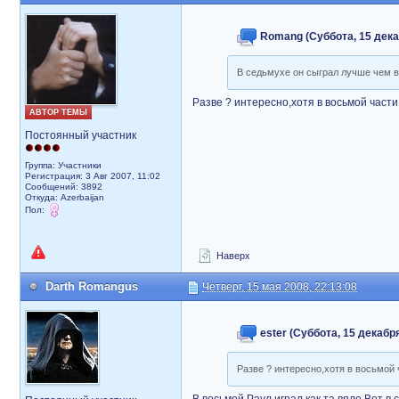
Romang (Суббота, 15 декаб
В седьмухе он сыграл лучше чем в
Разве ? интересно,хотя в восьмой части
АВТОР ТЕМЫ
Постоянный участник
Группа: Участники
Регистрация: 3 Авг 2007, 11:02
Сообщений: 3892
Откуда: Azerbaijan
Пол:
Наверх
Darth Romangus
Четверг, 15 мая 2008, 22:13:08
ester (Суббота, 15 декабря
Разве ? интересно,хотя в восьмой 