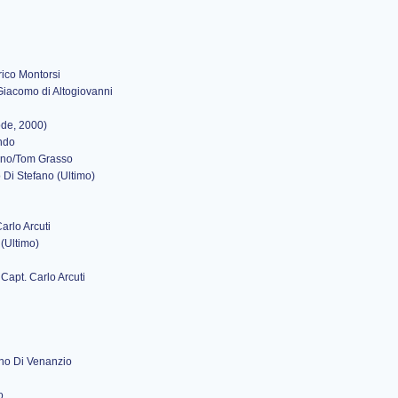
rico Montorsi
. Giacomo di Altogiovanni
sode, 2000)
ando
eano/Tom Grasso
o Di Stefano (Ultimo)
Carlo Arcuti
 (Ultimo)
 Capt. Carlo Arcuti
ino Di Venanzio
o