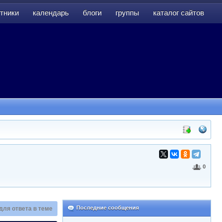
тники
календарь
блоги
группы
каталог сайтов
тники
календарь
блоги
группы
каталог сайтов
0
Последние сообщения
для ответа в теме