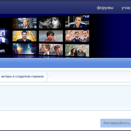
форумы
учас
форумы
учас
: актеры и создатели сериала
Авторизуйтесь 