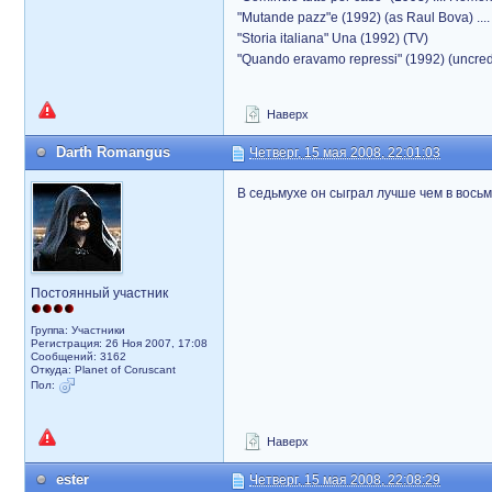
"Mutande pazz"e (1992) (as Raul Bova) ...
"Storia italiana" Una (1992) (TV)
"Quando eravamo repressi" (1992) (uncred
Наверх
Darth Romangus
Четверг, 15 мая 2008, 22:01:03
В седьмухе он сыграл лучше чем в восьм
Постоянный участник
Группа: Участники
Регистрация: 26 Ноя 2007, 17:08
Сообщений: 3162
Откуда: Planet of Coruscant
Пол:
Наверх
ester
Четверг, 15 мая 2008, 22:08:29