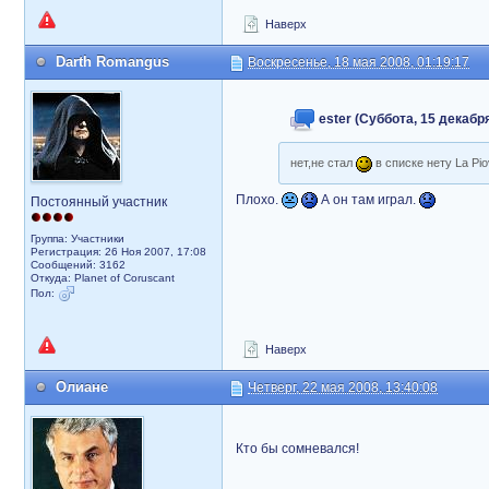
Наверх
Darth Romangus
Воскресенье, 18 мая 2008, 01:19:17
ester (Суббота, 15 декабря
нет,не стал
в списке нету La Pio
Плохо.
А он там играл.
Постоянный участник
Группа: Участники
Регистрация: 26 Ноя 2007, 17:08
Сообщений: 3162
Откуда: Planet of Coruscant
Пол:
Наверх
Олиане
Четверг, 22 мая 2008, 13:40:08
Кто бы сомневался!