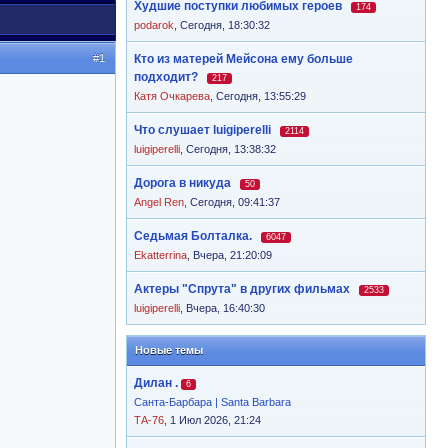
Худшие поступки любимых героев
174
podarok
,
Сегодня, 18:30:32
#1
Кто из матерей Мейсона ему больше
подходит?
217
Катя Очкарева
,
Сегодня, 13:55:29
Что слушает luigiperelli
2114
luigiperelli
,
Сегодня, 13:38:32
Дорога в никуда
50
Angel Ren
,
Сегодня, 09:41:37
Седьмая Болталка.
6047
Ekatterrina
,
Вчера, 21:20:09
Актеры "Спрута" в других фильмах
2533
luigiperelli
,
Вчера, 16:40:30
Новые темы
Дилан .
6
Санта-Барбара | Santa Barbara
ТА-76
, 1 Июл 2026, 21:24