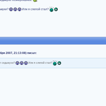
 седьмухе поэнергишней.
дьмухи?
Или я слепой стал?
ря 2007, 21:13:08) писал:
ет седьмухи?
Или я слепой стал?