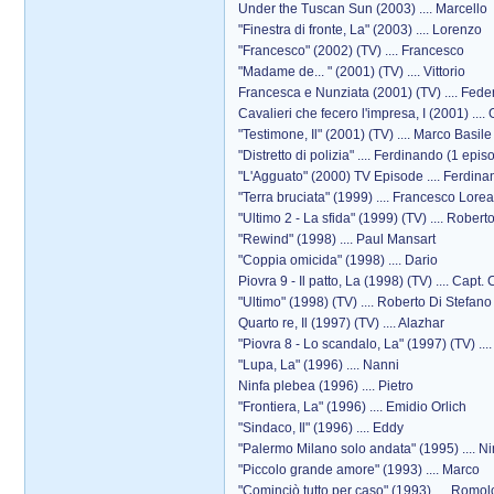
Under the Tuscan Sun (2003) .... Marcello
"Finestra di fronte, La" (2003) .... Lorenzo
"Francesco" (2002) (TV) .... Francesco
"Madame de... " (2001) (TV) .... Vittorio
Francesca e Nunziata (2001) (TV) .... Fede
Cavalieri che fecero l'impresa, I (2001) ...
"Testimone, Il" (2001) (TV) .... Marco Basile
"Distretto di polizia" .... Ferdinando (1 epi
"L'Agguato" (2000) TV Episode .... Ferdin
"Terra bruciata" (1999) .... Francesco Lor
"Ultimo 2 - La sfida" (1999) (TV) .... Robert
"Rewind" (1998) .... Paul Mansart
"Coppia omicida" (1998) .... Dario
Piovra 9 - Il patto, La (1998) (TV) .... Capt. 
"Ultimo" (1998) (TV) .... Roberto Di Stefano
Quarto re, Il (1997) (TV) .... Alazhar
"Piovra 8 - Lo scandalo, La" (1997) (TV) ....
"Lupa, La" (1996) .... Nanni
Ninfa plebea (1996) .... Pietro
"Frontiera, La" (1996) .... Emidio Orlich
"Sindaco, Il" (1996) .... Eddy
"Palermo Milano solo andata" (1995) .... N
"Piccolo grande amore" (1993) .... Marco
"Cominciò tutto per caso" (1993) .... Romol