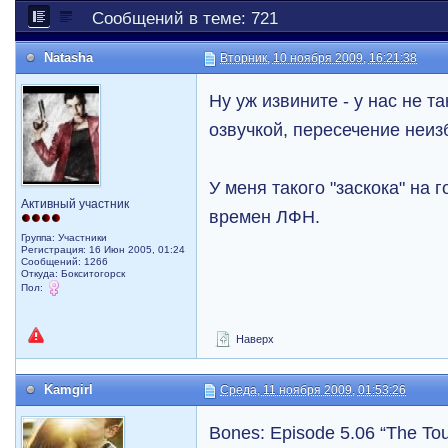
Сообщений в теме: 721
Natasha
Вторник, 10 ноября 2009, 16:21:38
Ну уж извините - у нас не т
озвучкой, пересечение неиз
У меня такого "заскока" на 
Активный участник
времен ЛФН.
Группа: Участники
Регистрация: 16 Июн 2005, 01:24
Сообщений: 1266
Откуда: Бокситогорск
Пол:
Наверх
Kamgirl
Среда, 11 ноября 2009, 01:53:26
Bones: Episode 5.06 “The To