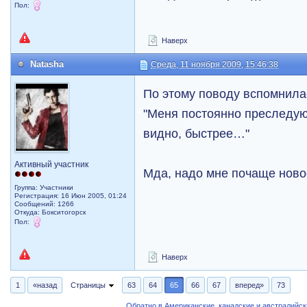
Пол:
Наверх
Natasha
Среда, 11 ноября 2009, 15:46:38
По этому поводу вспомнилась
"Меня постоянно преследую
видно, быстрее…"
Активный участник
Мда, надо мне почаще ново
Группа: Участники
Регистрация: 16 Июн 2005, 01:24
Сообщений: 1266
Откуда: Бокситогорск
Пол:
Наверх
1
«назад
Страницы
63
64
65
66
67
вперед»
73
Обратно в Американские, канадские и австралийс