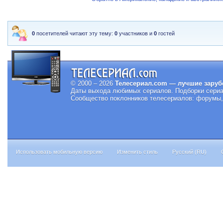
0
посетителей читают эту тему:
0
участников и
0
гостей
© 2000 – 2026
Телесериал.com — лучшие заруб
Даты выхода любимых сериалов.
Подборки сериа
Сообщество поклонников телесериалов: форумы, 
Использовать мобильную версию
Изменить стиль
Русский (RU)