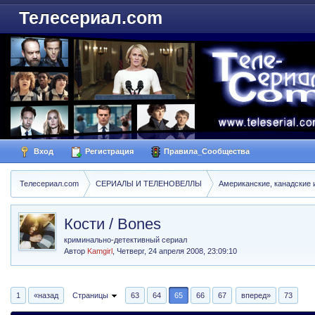
Телесериал.com
Вход
Регистрация
Правила_Сообщества
Телесериал.com
СЕРИАЛЫ И ТЕЛЕНОВЕЛЛЫ
Американские, канадские 
Кости / Bones
криминально-детективный сериал
Автор
Kamgirl
,
Четверг, 24 апреля 2008, 23:09:10
1
«назад
Страницы
63
64
65
66
67
вперед»
73