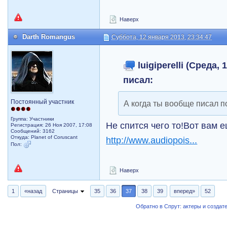
Наверх
Darth Romangus
Суббота, 12 января 2013, 23:34:47
luigiperelli (Среда, 
писал:
Постоянный участник
А когда ты вообще писал п
Группа: Участники
Не спится чего то!Вот вам 
Регистрация: 26 Ноя 2007, 17:08
Сообщений: 3162
Откуда: Planet of Coruscant
http://www.audiopois...
Пол:
Наверх
1
«назад
Страницы
35
36
37
38
39
вперед»
52
Обратно в Спрут: актеры и создат