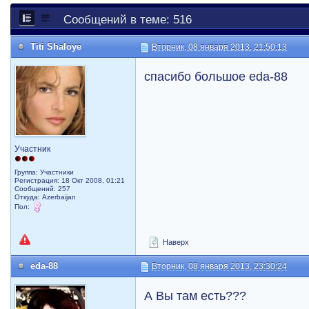
Сообщений в теме: 516
Titi Shaloye
Вторник, 08 января 2013, 21:50:13
спасибо большое eda-88
Участник
Группа: Участники
Регистрация: 18 Окт 2008, 01:21
Сообщений: 257
Откуда: Azerbaijan
Пол:
Наверх
eda-88
Вторник, 08 января 2013, 23:30:24
А Вы там есть???