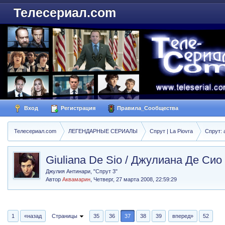
Телесериал.com
Вход
Регистрация
Правила_Сообщества
Телесериал.com
ЛЕГЕНДАРНЫЕ СЕРИАЛЫ
Спрут | La Piovra
Спрут: 
Giuliana De Sio / Джулиана Де Сио
Джулия Антинари, "Спрут 3"
Автор
Аквамарин
,
Четверг, 27 марта 2008, 22:59:29
1
«назад
Страницы
35
36
37
38
39
вперед»
52