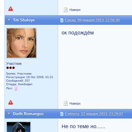
Наверх
Titi Shaloye
Среда, 09 января 2013, 22:56:30
ок подождём
Участник
Группа: Участники
Регистрация: 18 Окт 2008, 01:21
Сообщений: 257
Откуда: Azerbaijan
Пол:
Наверх
Darth Romangus
Суббота, 12 января 2013, 23:29:07
Не по теме но......