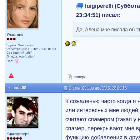
luigiperelli (Суббот
23:34:51) писал:
Да, Алёна мне писала об э
Участник
Группа: Участники
Регистрация: 18 Окт 2008, 01:21
Сообщений: 257
Откуда: Azerbaijan
Пол:
Наверх
eda-88
Среда, 09 января 2013, 22:00:13
К сожаленью часто когда я н
или интересных мне людей,
считают спамером (такая у 
спамер, перекрывают мне в
Киноэксперт
функцию добавления в друз