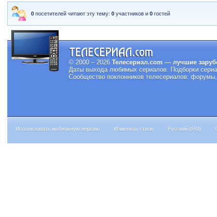
0
посетителей читают эту тему:
0
участников и
0
гостей
© 2000 – 2026
Телесериал.com — лучшие заруб
Даты выхода любимых сериалов.
Подборки сериа
Сообщество поклонников телесериалов: форумы, 
Использовать мобильную версию
Изменить стиль
Русский (RU)