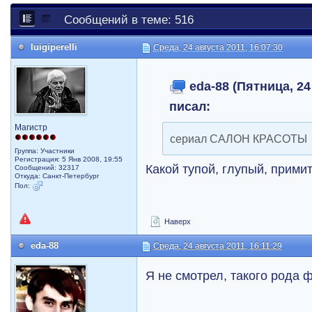
Сообщений в теме: 516
luigiperelli
Среда, 24 августа 2011, 16:07:30
eda-88 (Пятница, 24
писал:
Магистр
сериал САЛОН КРАСОТЫ
Группа: Участники
Регистрация: 5 Янв 2008, 19:55
Какой тупой, глупый, прими
Сообщений: 32317
Откуда: Санкт-Петербург
Пол:
Наверх
eda-88
Среда, 24 августа 2011, 16:11:29
Я не смотрел, такого рода 