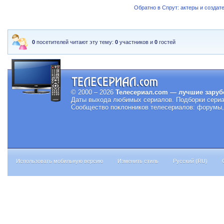
Обратно в Спрут: актеры и создат
0
посетителей читают эту тему:
0
участников и
0
гостей
© 2000 – 2026
Телесериал.com — лучшие заруб
Даты выхода любимых сериалов.
Подборки сериа
Сообщество поклонников телесериалов: форумы, 
Использовать мобильную версию
Изменить стиль
Русский (RU)