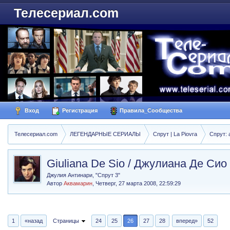
Телесериал.com
Вход
Регистрация
Правила_Сообщества
Телесериал.com
ЛЕГЕНДАРНЫЕ СЕРИАЛЫ
Спрут | La Piovra
Спрут: 
Giuliana De Sio / Джулиана Де Сио
Джулия Антинари, "Спрут 3"
Автор
Аквамарин
,
Четверг, 27 марта 2008, 22:59:29
1
«назад
Страницы
24
25
26
27
28
вперед»
52