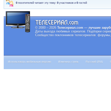
0
посетителей читают эту тему:
0
участников и
0
гостей
© 2000 – 2026
Телесериал.com — лучшие заруб
Даты выхода любимых сериалов.
Подборки сериа
Сообщество поклонников телесериалов: форумы, 
Использовать мобильную версию
Изменить стиль
Русский (RU)