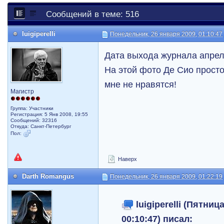
Сообщений в теме: 516
luigiperelli
Понедельник, 26 января 2009, 01:10:47
Дата выхода журнала апрел
На этой фото Де Сио просто
мне не нравятся!
Магистр
Группа: Участники
Регистрация: 5 Янв 2008, 19:55
Сообщений: 32316
Откуда: Санкт-Петербург
Пол:
Наверх
Darth Romangus
Понедельник, 26 января 2009, 01:22:19
luigiperelli (Пятниц
00:10:47) писал: