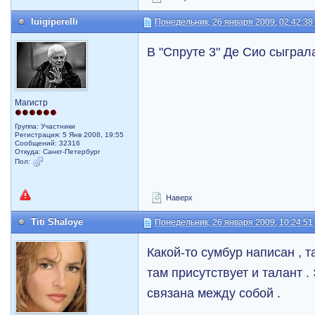
luigiperelli
Понедельник, 26 января 2009, 02:42:38
В "Спруте 3" Де Сио сыгра
Магистр
Группа: Участники
Регистрация: 5 Янв 2008, 19:55
Сообщений: 32316
Откуда: Санкт-Петербург
Пол:
Наверх
Titi Shaloye
Понедельник, 26 января 2009, 10:24:51
Какой-то сумбур написан , 
там присутствует и талант .
связана между собой .