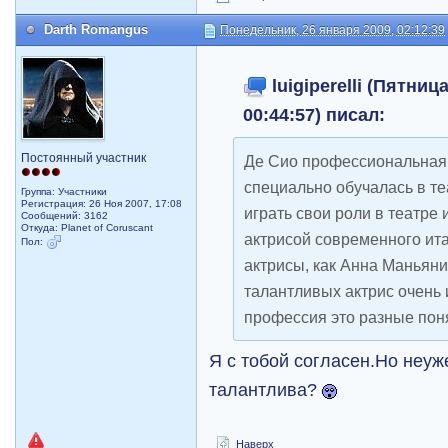
Darth Romangus
Понедельник, 26 января 2009, 02:12:39
luigiperelli (Пятниц
00:44:57) писал:
Постоянный участник
Де Сио профессиональная 
специально обучалась в те
Группа: Участники
Регистрация: 26 Ноя 2007, 17:08
играть свои роли в театре 
Сообщений: 3162
Откуда: Planet of Coruscant
актрисой современного ита
Пол:
актрисы, как Анна Маньяни
талантливых актрис очень 
профессия это разные пон
Я с тобой согласен.Но неуж
талантлива?
Наверх