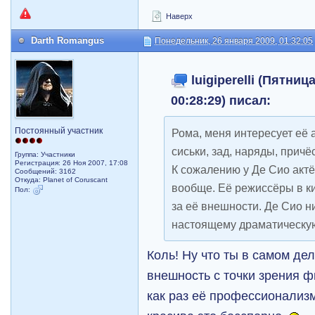
Наверх
Darth Romangus
Понедельник, 26 января 2009, 01:32:05
luigiperelli (Пятниц
00:28:29) писал:
Постоянный участник
Рома, меня интересует её а
сиськи, зад, наряды, причёск
Группа: Участники
Регистрация: 26 Ноя 2007, 17:08
К сожалению у Де Сио актё
Сообщений: 3162
Откуда: Planet of Coruscant
вообще. Её режиссёры в к
Пол:
за её внешности. Де Сио н
настоящему драматическую
Коль! Ну что ты в самом де
внешность с точки зрения ф
как раз её профессионализм