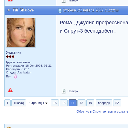
Наверх
Titi Shaloye
Вторник, 27 января 2009, 21:22:44
Рома , Джулия профессионал
и Спрут-3 бесподобен .
Участник
Группа: Участники
Регистрация: 18 Окт 2008, 01:21
Сообщений: 257
Откуда: Azerbaijan
Пол:
Наверх
1
«назад
Страницы
15
16
17
18
19
вперед»
52
Обратно в Спрут: актеры и создат