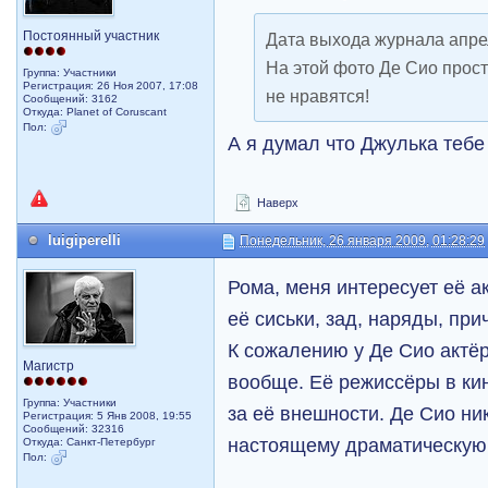
Постоянный участник
Дата выхода журнала апрел
На этой фото Де Сио прост
Группа: Участники
Регистрация: 26 Ноя 2007, 17:08
не нравятся!
Сообщений: 3162
Откуда: Planet of Coruscant
Пол:
А я думал что Джулька тебе
Наверх
luigiperelli
Понедельник, 26 января 2009, 01:28:29
Рома, меня интересует её а
её сиськи, зад, наряды, прич
К сожалению у Де Сио актёр
Магистр
вообще. Её режиссёры в ки
Группа: Участники
за её внешности. Де Сио ни
Регистрация: 5 Янв 2008, 19:55
Сообщений: 32316
настоящему драматическую
Откуда: Санкт-Петербург
Пол: