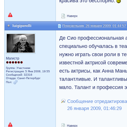
красива это бесспорно.
Наверх
luigiperelli
Понедельник, 26 января 2009, 01:44:57
Де Сио профессиональная а
специально обучалась в теа
нужно играть свои роли в те
Магистр
известной актрисой совреме
Группа: Участники
есть актрисы, как Анна Мань
Регистрация: 5 Янв 2008, 19:55
Сообщений: 32316
талантливые. И талантливых
Откуда: Санкт-Петербург
Пол:
мало. Талант и профессия э
Сообщение отредактировал 
26 января 2009, 01:46:29
Наверх