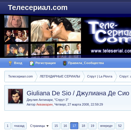
Телесериал.com
Вход
Регистрация
Правила_Сообщества
Телесериал.com
ЛЕГЕНДАРНЫЕ СЕРИАЛЫ
Спрут | La Piovra
Спрут: 
Giuliana De Sio / Джулиана Де Сио
Джулия Антинари, "Спрут 3"
Автор
Аквамарин
,
Четверг, 27 марта 2008, 22:59:29
1
«назад
Страницы
15
16
17
18
19
вперед»
52