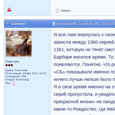
Наверх
Lauriane
Понедельник, 23 апреля 2012, 18:51:35
Я все-таки вернулась к сво
зависла между 1360 серией,
1361, которую не тянет смо
Барбаре веселое время. То 
Участник
появляются. Понятно, что р
Группа: Участники
«СБ» показывали именно по
Регистрация: 19 Дек 2011, 16:37
Сообщений: 269
ничего лучше нельзя было 
Откуда: Волгоград
Пол:
Я в свое время именно на 
серий пропустила, и увидет
прекрасной жизни» не ожид
какое-то Рождество, где Ме