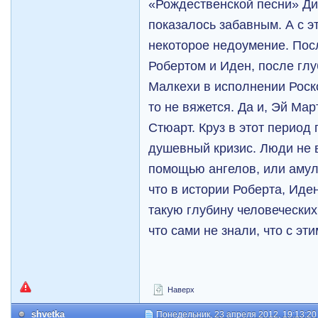
«Рождественской песни» Ди
показалось забавным. А с э
некоторое недоумение. Пос
Робертом и Иден, после гл
Малкехи в исполнении Роско
то не вяжется. Да и, Эй Ма
Стюарт. Круз в этот перио
душевный кризис. Люди не в
помощью ангелов, или амул
что в истории Роберта, Иде
такую глубину человечески
что сами не знали, что с эт
Наверх
shvetka
Понедельник, 23 апреля 2012, 19:13:20