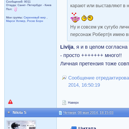
Сообщений: 9011
карают или выставляют в 
Откуда: Санкт- Петербург - Киев
Пол:
Мои группы:
Сиреневый мир
,
Марси Уолкер
,
Роско Борн
Ну и совсем уж сугубо лич
персонаж Роберт(я имею вв
Livija
, я и в целом согласна
- просто +++++++ много!!
Личная претензия тоже совп
Сообщение отредактировал
2014, 16:50:19
Наверх
Nikita S
Четверг, 08 мая 2014, 18:15:03
Цитата