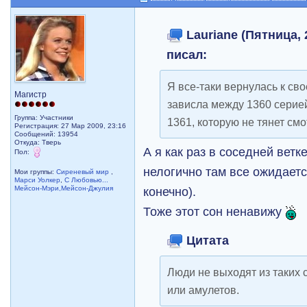
Lauriane (Пятница, 
писал:
Я все-таки вернулась к св
Магистр
зависла между 1360 серией
Группа: Участники
1361, которую не тянет смо
Регистрация: 27 Мар 2009, 23:16
Сообщений: 13954
Откуда: Тверь
А я как раз в соседней ветк
Пол:
нелогично там все ожидаетс
Мои группы:
Сиреневый мир
,
Марси Уолкер
,
С Любовью...
Мейсон-Мэри,Мейсон-Джулия
конечно).
Тоже этот сон ненавижу
Цитата
Люди не выходят из таких 
или амулетов.