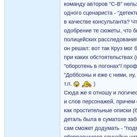
команду авторов "С-В" нель
одного сценариста - "детек
в качестве консультанта? Ч
одобрение те сюжеты, что 
полицейских расследования
он решал: вот так Круз мог б
при каких обстоятельствах (
"оборотень в погонах"/ проф
"Доббсоны и еже с ними, ну, 
т.п.
)
Сюда же я отношу и логиче
и слов персонажей, причем
как простительные описки (
деталь была в суматохе заб
сам сможет додумать - "под
оборвавшуюся случайно нит