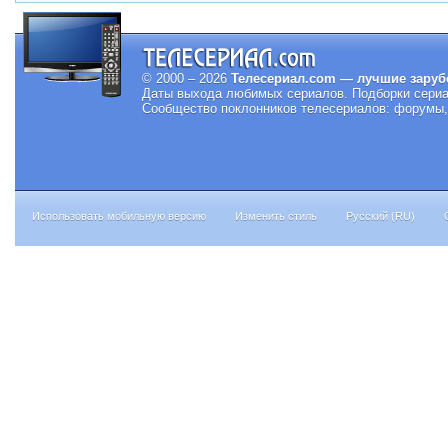
© 2000 – 2026
Телесериал.com — лучшие заруб
Даты выхода любимых сериалов.
Подборки сериа
Сообщество поклонников телесериалов: форумы, 
Использовать мобильную версию
Изменить стиль
Русский (RU)