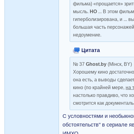
фильма) «прощается» зрите
мысль.
НО
... В этом филь
гиперболизирована, и ... в
большая часть персонажей
недоумение.
Цитата
№ 37
Ghost.by
(Мiнск, BY)
Хорошему кино достаточно
она есть, а выводы сделае
кино (по крайней мере,
на 
настолько правдиво, что х
смотрится как документаль
С условностями и необыкн
обстоятельств" в сериале 
ИМХО.