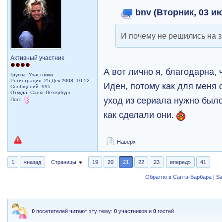
bnv (Вторник, 03 ию
И почему не решились на 
Активный участник
А вот лично я, благодарна,
Группа: Участники
Регистрация: 25 Дек 2008, 10:52
Иден, потому как для меня
Сообщений: 995
Откуда: Санкт-Петербург
уход из сериала нужно было
Пол:
как сделали они.
Наверх
1
«назад
Страницы
19
20
21
22
23
вперед»
41
Обратно в Санта-Барбара | Sa
0
посетителей читают эту тему:
0
участников и
0
гостей