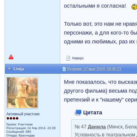
остальными я согласна!
Только вот, это нам не нра
персонажи, а для кого-то б
одними из любимых, раз их
Наверх
Livija
Вторник, 27 мая 2014, 18:45:21
Мне показалось, что высказ
другого фильма) весьма по
претензий и к "нашему" сериа
Цитата
Активный участник
Группа: Участники
№ 47
Данила
(Минск, Бела
Регистрация: 14 Апр 2014, 22:28
Сообщений: 985
Условность в театральном
Откуда: Краснодар