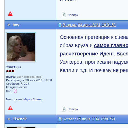
Наверх
bnv
Вторник, 03 июня 2014, 18:01:52
Основная претенция к сцена
образ Круза и
самое главн
расчетверение Иден
!. Вве
Уолкеров, прописали надум
Участник
Келли и т.д. И почему не р
Группа:
Заблокированные
Регистрация: 30 мая 2014, 18:50
Сообщений: 204
Откуда: Россия
Пол:
Мои группы:
Марси Уолкер
Наверх
Lisenok
Четверг, 05 июня 2014, 09:01:53