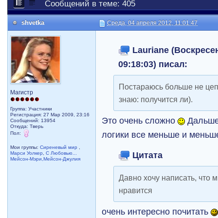
Сообщений в теме: 405
shvetka
Среда, 04 апреля 2012, 11:01:47
Lauriane (Воскресен
09:18:03) писал:
Постараюсь больше не цепл
Магистр
знаю: получится ли).
Группа: Участники
Регистрация: 27 Мар 2009, 23:16
Это очень сложно
Дальше 
Сообщений: 13954
Откуда: Тверь
логики все меньше и меньш
Пол:
Мои группы:
Сиреневый мир
,
Цитата
Марси Уолкер
,
С Любовью...
Мейсон-Мэри,Мейсон-Джулия
Давно хочу написать, что 
нравится
очень интересно почитать