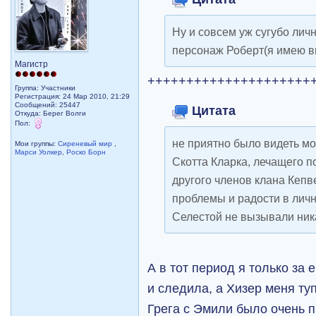
Ну и совсем уж сугубо лич
персонаж Роберт(я имею вв
Магистр
+++++++++++++++++++++
Группа: Участники
Регистрация: 24 Мар 2010, 21:29
Сообщений: 25447
Цитата
Откуда: Берег Волги
Пол:
не приятно было видеть м
Мои группы:
Сиреневый мир
,
Марси Уолкер
,
Роско Борн
Скотта Кларка, лечащего п
другого членов клана Кепв
проблемы и радости в лично
Селестой не вызывали ник
А в тот период я только за 
и следила, а Хизер меня ту
Грега с Эмили было очень п