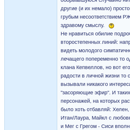
другие (и их немало) прос
грубым несоответствием Р
здравому смыслу.
Не нравиться обилие подро
второстепенных линий: нап
видеть молодого симпатично
лечащего попеременно то од
клана Кепвеллов, но вот е
радости в личной жизни то с
вызывали никакого интереса
"засоряющие эфир". И таких
персонажей, на которых ра
было хоть отбавляй: Хелен,
Итан/Лаура, Майкл с любов
и Мег с Грегом - Сиси вполн