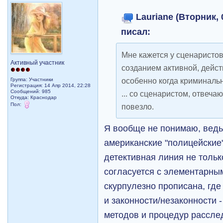
Lauriane (Вторник, 
писал:
Мне кажется у сценаристо
Активный участник
созданием активной, дейс
особенно когда криминальн
Группа: Участники
Регистрация: 14 Апр 2014, 22:28
Сообщений: 985
... со сценаристом, отвеча
Откуда: Краснодар
Пол:
повезло.
Я вообще не понимаю, ведь
американские "полицейские
детективная линия не тольк
согласуется с элементарны
скурпулезно прописана, где
и законности/незаконности -
методов и процедур рассле