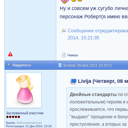
Ну и совсем уж сугубо личн
персонаж Роберт(я имею вви
Сообщение отредактировал 
2014, 15:21:35
Наверх
Happiness
Четверг, 08 мая 2014, 16:49:57
Livija (Четверг, 08 
Двойные стандарты
по о
положительным) героям и 
прослеживается, что перв
Заслуженный участник
"выдают" прощение и бону
Группа:
Заблокированные
преступления, а вторых за
Регистрация: 21 Дек 2010, 23:16