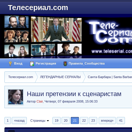
Телесериал.com
Вход
Регистрация
Правила_Сообщества
Телесериал.com
ЛЕГЕНДАРНЫЕ СЕРИАЛЫ
Санта-Барбара | Santa Barba
Наши претензии к сценаристам
Автор
Clair
,
Четверг, 07 февраля 2008, 15:06:33
1
«назад
Страницы
19
20
21
22
23
вперед»
41