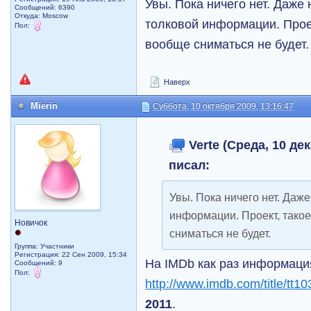
Увы. Пока ничего нет. Даже 
Сообщений: 6390
Откуда: Moscow
толковой информации. Проек
Пол:
вообще сниматься не будет.
Наверх
Mierin
Суббота, 10 октября 2009, 13:16:47
Verte (Среда, 10 дек
писал:
Увы. Пока ничего нет. Даже
информации. Проект, такое
Новичок
сниматься не будет.
Группа: Участники
Регистрация: 22 Сен 2009, 15:34
На IMDb как раз информация
Сообщений: 9
Пол:
http://www.imdb.com/title/tt1
2011
.