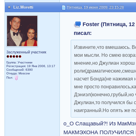
Liz.Moretti
Пятница, 19 июня 2009, 23:15:28
Foster (Пятница, 12 
писал:
Извините,что вмешаюсь. Во
Заслуженный участник
мои мысли. Но смею возраз
мнение,но Джулиан хорош 
Группа: Участники
Регистрация: 19 Янв 2006, 13:17
Сообщений: 6390
роли(драматические,смешн
Откуда: Moscow
Пол:
насчет Бонда(не нажимая н
мне просто понравилось,к
Дэниэл(конечно,грубый,но 
Джулиан,то получился бы 
наигранный.Но опять же п
о_О Слащавый?! Из МакМэх
МАКМЭХОНА ПОЛУЧИЛСЯ 