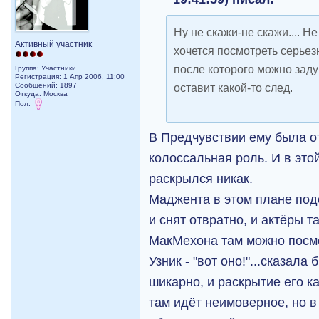
Ну не скажи-не скажи.... Н
Активный участник
хочется посмотреть серье
после которого можно заду
Группа: Участники
Регистрация: 1 Апр 2006, 11:00
Сообщений: 1897
оставит какой-то след.
Откуда: Москва
Пол:
В Предчувствии ему была о
колоссальная роль. И в это
раскрылся никак.
Маджента в этом плане под
и снят отвратно, и актёры т
МакМехона там можно посмо
Узник - "вот оно!"...сказала 
шикарно, и раскрытие его к
там идёт неимоверное, но в