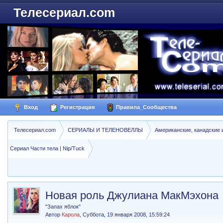
Телесериал.com
Вход
Регистрация
Правила_Сообщества
Телесериал.com
СЕРИАЛЫ И ТЕЛЕНОВЕЛЛЫ
Американские, канадские 
Сериал Части тела | Nip/Tuck
Новая роль Джулиана МакМэхона
"Запах яблок"
Автор
Карола
,
Суббота, 19 января 2008, 15:59:24