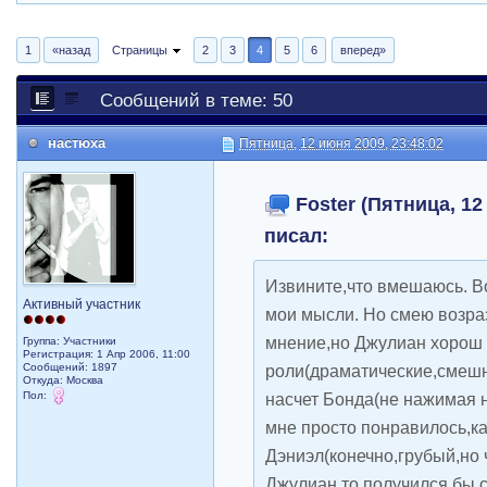
1
«назад
Страницы
2
3
4
5
6
вперед»
Сообщений в теме: 50
настюха
Пятница, 12 июня 2009, 23:48:02
Foster (Пятница, 12 
писал:
Извините,что вмешаюсь. Во
Активный участник
мои мысли. Но смею возраз
мнение,но Джулиан хорош 
Группа: Участники
Регистрация: 1 Апр 2006, 11:00
Сообщений: 1897
роли(драматические,смешн
Откуда: Москва
Пол:
насчет Бонда(не нажимая н
мне просто понравилось,к
Дэниэл(конечно,грубый,но 
Джулиан,то получился бы 