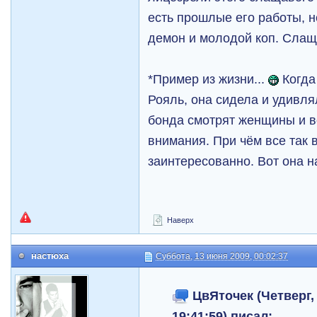
есть прошлые его работы, н
демон и молодой коп. Слаща
*Пример из жизни...
Когда
Рояль, она сидела и удивля
бонда смотрят женщины и 
внимания. При чём все так 
заинтересованно. Вот она н
Наверх
настюха
Суббота, 13 июня 2009, 00:02:37
ЦвЯточек (Четверг, 
19:41:59) писал: