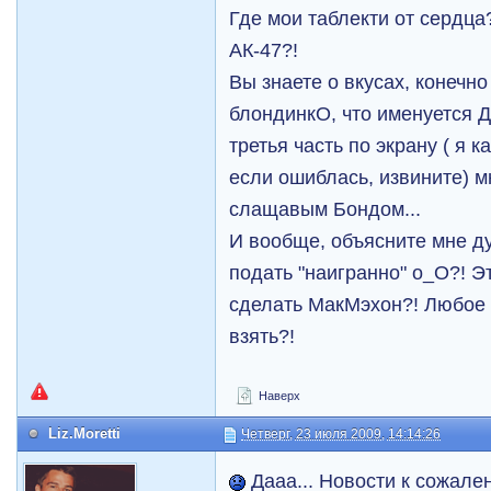
Где мои таблекти от сердца?
АК-47?!
Вы знаете о вкусах, конечно 
блондинкО, что именуется Д
третья часть по экрану ( я к
если ошиблась, извините) м
слащавым Бондом...
И вообще, объясните мне ду
подать "наигранно" о_О?! Э
сделать МакМэхон?! Любое 
взять?!
Наверх
Liz.Moretti
Четверг, 23 июля 2009, 14:14:26
Дааа... Новости к сожален