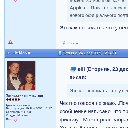
несколько месяцев, как не 
Apples
.... Пока это конечн
нового официального подтве
Это как понимать - что у не
Наверх
Liz.Moretti
Пятница, 24 июля 2009, 12:34:51
elil (Вторник, 23 де
писал:
Это как понимать - что у н
Заслуженный участник
Честно говоря не знаю...Поч
Группа: Участники
Регистрация: 19 Янв 2006, 13:17
сообщение написано, что пр
Сообщений: 6390
Откуда: Moscow
фильму". Может роль забрал
Пол:
Хотя, собственно - пока не