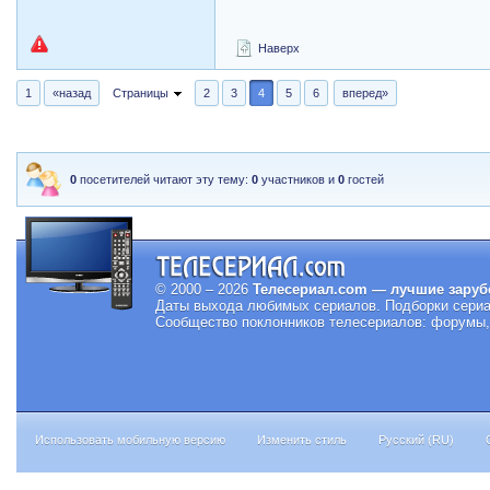
Наверх
1
«назад
Страницы
2
3
4
5
6
вперед»
0
посетителей читают эту тему:
0
участников и
0
гостей
© 2000 – 2026
Телесериал.com — лучшие заруб
Даты выхода любимых сериалов.
Подборки сериа
Сообщество поклонников телесериалов: форумы, 
Использовать мобильную версию
Изменить стиль
Русский (RU)