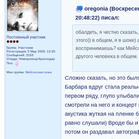
oregonia (Воскресен
20:48:22) писал:
обалдеть, я честно сказат
Постоянный участник
этого)) в общем, я в шоке) 
воспринимаешь? как Мейсон
Группа: Участники
Регистрация: 5 Мар 2009, 13:30
Сообщений: 3163
другого человека в общем.
Откуда: Новокузнецк-Краснодар
Пол:
Мои группы:
Мейсонская ложа
Сложно сказать, но это было
Барбара вдруг стала реаль
первом ряду, глупо улыбали
смотрели на него и концерт
акустика жуткая на пленке 
равно слушали) Вроде бы и
потом он раздавал автогра