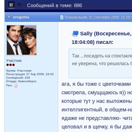
Сообщений в теме: 886
oregonia
Понедельник, 07 сентября 2009, 15:59:
Sally (Воскресенье,
18:04:08) писал:
Так ...посидеть на спектак
Участник
не уверена, что решилась 
Группа: Участники
Регистрация: 27 Апр 2009, 16:43
Сообщений: 429
Откуда: Новосибирск
ага, я бы тоже с цветочками
Пол:
смотрела, смущщаюсь я)) но
которые тут у нас выложены
интеллигентный, в общем-
ядаже не представляю- читал
целовал и в щечку, я бы даж