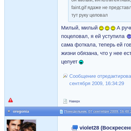
faint.gif ядаже не представ
тут руку целовал
Милый, милый
А руч
поцеловал, я ей уступила
сама фоткала, теперь ей го
жизни обязана, что у нее ес
целует
Сообщение отредактировал
сентября 2009, 16:34:29
Наверх
oregonia
Понедельник, 07 сентября 2009, 16:48:
violet28 (Воскресен