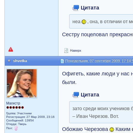
Цитата
неа
, она, в отличии от 
Сестру поцеловал прекрасн
Наверх
shvetka
Понедельник, 07 сентября 2009, 17:14:
Офигеть, какие люди у нас н
были.
Цитата
Магистр
зато среди моих учеников
Группа: Участники
– Иван Черезов. Вот.
Регистрация: 27 Мар 2009, 23:16
Сообщений: 13954
Откуда: Тверь
Обожаю Черезова
Каким 
Пол: