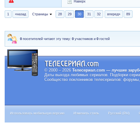
Наверх
1
«назад
Страницы
28
29
30
31
32
вперед»
89
0
посетителей читают эту тему:
0
участников и
0
гостей
© 2000 – 2026
Телесериал.com — лучшие заруб
Даты выхода любимых сериалов.
Подборки сериа
Сообщество поклонников телесериалов: форумы, 
Использовать мобильную версию
Изменить стиль
Русский (RU)