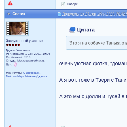
Наверх
Светик
Понедельник, 07 сентября 2009, 20:42:
Цитата
Заслуженный участник
Это я на собачке Танька о
Группа: Участники
Регистрация: 1 Сен 2001, 19:06
Сообщений: 6213
Откуда: Московская область
очень уютная фотка, "дома
Пол:
Мои группы:
С Любовью...
Мейсон-Мэри,Мейсон-Джулия
А я вот, тоже в Твери с Тан
А это мы с Долли и Тусей в