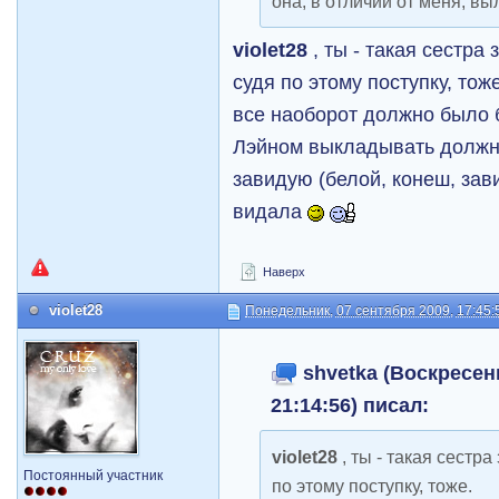
она, в отличии от меня, в
violet28
, ты - такая сестра
судя по этому поступку, тож
все наоборот должно было 
Лэйном выкладывать долж
завидую (белой, конеш, за
видала
Наверх
violet28
Понедельник, 07 сентября 2009, 17:45:
shvetka (Воскресень
21:14:56) писал:
violet28
, ты - такая сестра
Постоянный участник
по этому поступку, тоже.