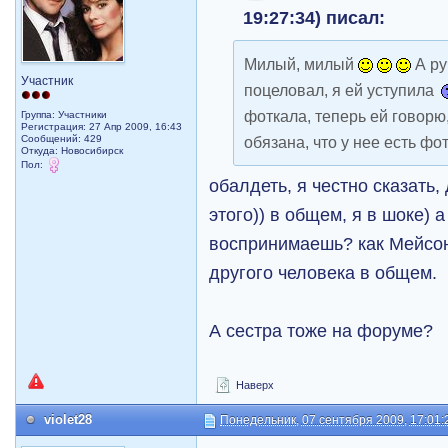
19:27:34) писал:
Милый, милый
А ру
Участник
поцеловал, я ей уступила
фоткала, теперь ей говорю,
Группа: Участники
Регистрация: 27 Апр 2009, 16:43
Сообщений: 429
обязана, что у нее есть фот
Откуда: Новосибирск
Пол:
обалдеть, я честно сказать
этого)) в общем, я в шоке) а
воспринимаешь? как Мейсон
другого человека в общем.
А сестра тоже на форуме?
Наверх
violet28
Понедельник, 07 сентября 2009, 17:01: