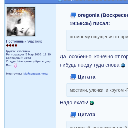
oregonia (Воскресен
19:59:45) писал:
по-моему ощущения от пр
Постоянный участник
Группа: Участники
Регистрация: 5 Мар 2009, 13:30
Да. особенно. конечно от го
Сообщений: 3163
Откуда: Новокузнецк-Краснодар
нибудь поеду туда снова
Пол:
Мои группы:
Мейсонская ложа
Цитата
мостики, улочки, и кругом -
Надо ехать!
Цитата
он милый, интеллигентный