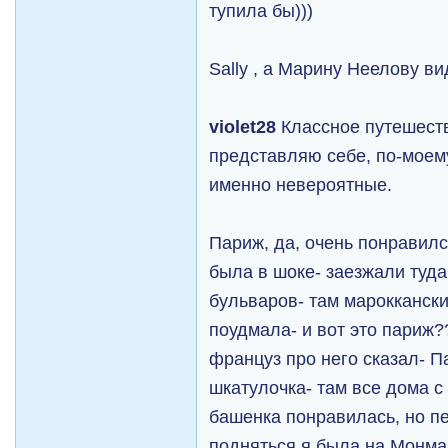
тупила бы)))
Sally , а Марину Неелову в
violet28
Классное путешеств
представляю себе, по-мое
именно невероятные.
Париж, да, очень понравилс
была в шоке- заезжали туд
бульваров- там марокканск
поудмала- и вот это париж?
француз про него сказал- П
шкатулочка- там все дома с
башенка понравилась, но пе
подняться я была на Монма