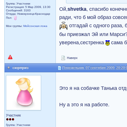
Группа: Участники
Регистрация: 5 Мар 2009, 13:30
Ой,
shvetka
, спасибо конечн
Сообщений: 3163
Откуда: Новокузнецк-Краснодар
ради, что б мой образ совс
Пол:
отгадай с одного раза, 
Мои группы:
Мейсонская ложа
бы приезжал Эй или Марси
уверена,сестренка
сама б
Наверх
сюрприз
Понедельник, 07 сентября 2009, 20:20:
Это я на собачке Танька от
Ну а это я на работе.
Участник
Группа: Участники