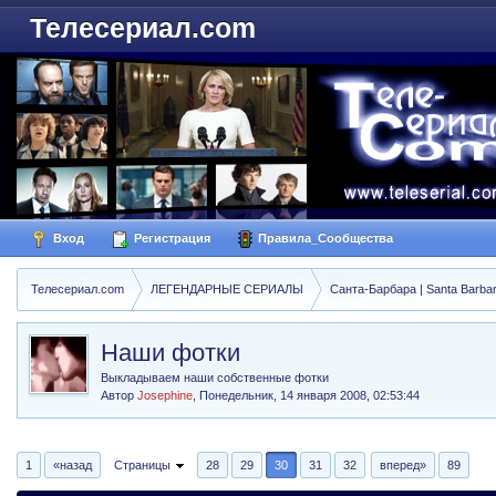
Телесериал.com
Вход
Регистрация
Правила_Сообщества
Телесериал.com
ЛЕГЕНДАРНЫЕ СЕРИАЛЫ
Санта-Барбара | Santa Barba
Наши фотки
Выкладываем наши собственные фотки
Автор
Josephine
,
Понедельник, 14 января 2008, 02:53:44
1
«назад
Страницы
28
29
30
31
32
вперед»
89