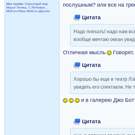
послушным? или все на тре
Мои группы:
Сиреневый мир
,
Марси Уолкер
,
С Любовью...
Мейсон-Мэри,Мейсон-Джулия
Цитата
Надо поехать! надо нам вс
вообще мечтаю океан увидет
Отличная мысль
Говорят,
Цитата
Хорошо бы еще в театр Лэй
увидеть его спектакли. Не
и в галерею Джо Бо
Цитата