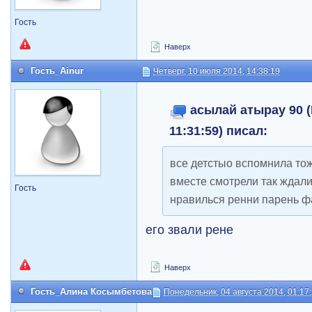
Гость
Наверх
Гость_Ainur
Четверг, 10 июля 2014, 14:38:19
асылай атырау 90 (
11:31:59) писал:
все детстыо вспомнила тож
вместе смотрели так ждали
Гость
нравилься ренни парень ф
его звали рене
Наверх
Гость_Алина Косымбетова
Понедельник, 04 августа 2014, 01:17