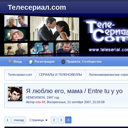
Телесериал.com
Вход
Регистрация
Правила_Сообщества
Телесериал.com
СЕРИАЛЫ И ТЕЛЕНОВЕЛЛЫ
Латиноамериканские сер
Я люблю его, мама / Entre tu y yo
VENEVISION, 1997 год
Автор
eda-88
,
Воскресенье, 21 октября 2007, 21:03:08
1
«назад
Страницы
2
3
4