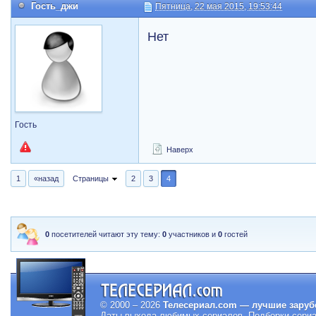
Гость_джи
Пятница, 22 мая 2015, 19:53:44
Нет
Гость
Наверх
1
«назад
Страницы
2
3
4
0
посетителей читают эту тему:
0
участников и
0
гостей
© 2000 – 2026
Телесериал.com — лучшие заруб
Даты выхода любимых сериалов.
Подборки сериа