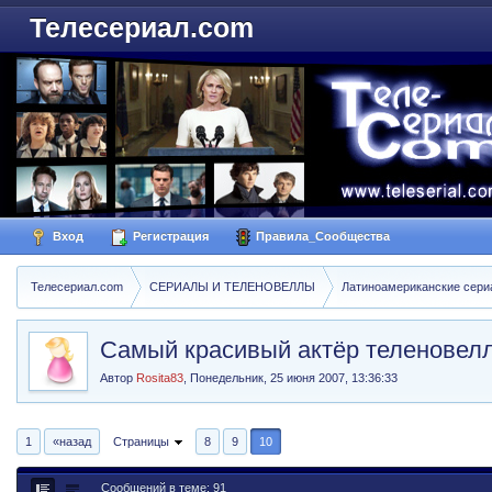
Телесериал.com
Вход
Регистрация
Правила_Сообщества
Телесериал.com
СЕРИАЛЫ И ТЕЛЕНОВЕЛЛЫ
Латиноамериканские сер
Самый красивый актёр теленовел
Автор
Rosita83
,
Понедельник, 25 июня 2007, 13:36:33
1
«назад
Страницы
8
9
10
Сообщений в теме: 91