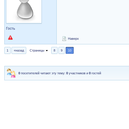
Гость
Наверх
1
«назад
Страницы
8
9
10
0
посетителей читают эту тему:
0
участников и
0
гостей