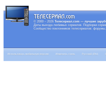
© 2000 – 2026
Телесериал.com — лучшие заруб
Даты выхода любимых сериалов.
Подборки сериа
Сообщество поклонников телесериалов: форумы, 
Использовать мобильную версию
Изменить стиль
Русский (RU)