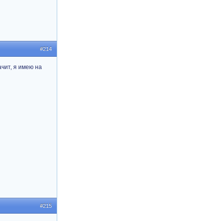
#214
ачит, я имею на
#215