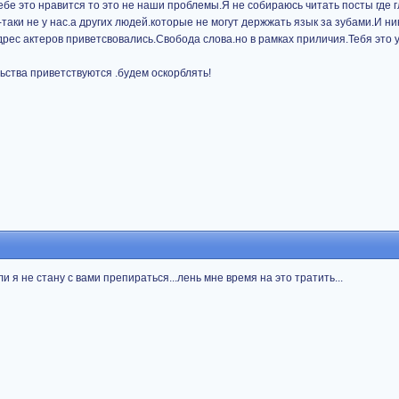
ебе это нравится то это не наши проблемы.Я не собираюсь читать посты где 
аки не у нас.а других людей.которые не могут держжать язык за зубами.И ник
рес актеров приветсвовались.Свобода слова.но в рамках приличия.Тебя это 
ства приветствуются .будем оскорблять!
и я не стану с вами препираться...лень мне время на это тратить...