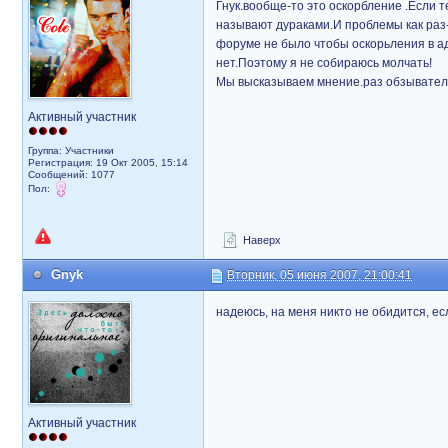
Гнук.вообще-то это оскорбление .Если т
называют дураками.И проблемы как раз-т
форуме не было чтобы оскорьления в ад
нет.Поэтому я не собираюсь молчать!
Мы высказываем мнение.раз обзыватель
Активный участник
Группа: Участники
Регистрация: 19 Окт 2005, 15:14
Сообщений: 1077
Пол:
Наверх
Gnyk
Вторник, 05 июня 2007, 21:00:41
надеюсь, на меня никто не обидится, есл
Активный участник