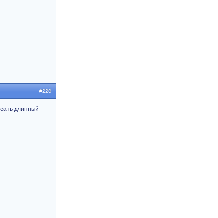
#220
исать длинный