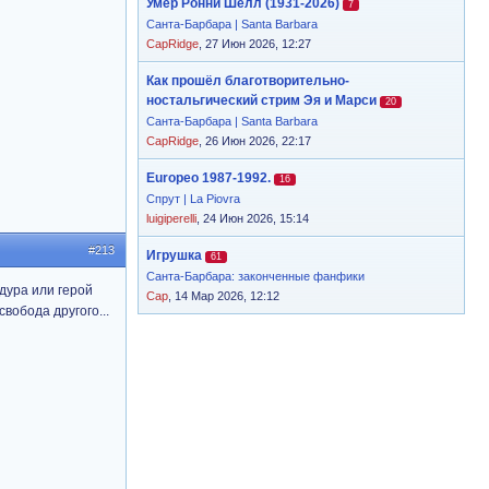
Умер Ронни Шелл (1931-2026)
7
Санта-Барбара | Santa Barbara
CapRidge
, 27 Июн 2026, 12:27
Как прошёл благотворительно-
ностальгический стрим Эя и Марси
20
Санта-Барбара | Santa Barbara
CapRidge
, 26 Июн 2026, 22:17
Europeo 1987-1992.
16
Спрут | La Piovra
luigiperelli
, 24 Июн 2026, 15:14
#213
Игрушка
61
Санта-Барбара: законченные фанфики
 дура или герой
Cap
, 14 Мар 2026, 12:12
вобода другого...