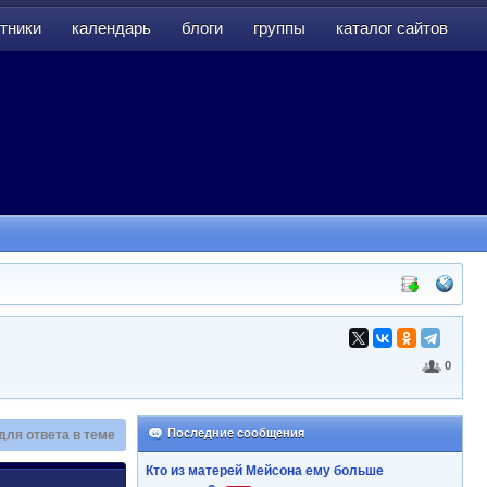
тники
календарь
блоги
группы
каталог сайтов
тники
календарь
блоги
группы
каталог сайтов
0
Последние сообщения
для ответа в теме
Кто из матерей Мейсона ему больше