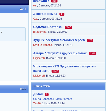
подходит?
214
elsi
,
Сегодня, 07:24:38
#211
Дорога в никуда
49
Cap
,
Сегодня, 03:31:26
Седьмая Болталка.
6047
Ekatterrina
,
Вчера, 21:20:09
 у
Худшие поступки любимых героев
172
Катя Очкарева
,
Вчера, 17:28:42
Актеры "Спрута" в других фильмах
2533
luigiperelli
,
Вчера, 16:40:30
Что смотрим - 2?! Продолжаем смотреть и
обсуждать
3642
luigiperelli
,
Вчера, 16:39:23
Новые темы
#212
Дилан .
6
Санта-Барбара | Santa Barbara
ТА-76
, 1 Июл 2026, 21:24