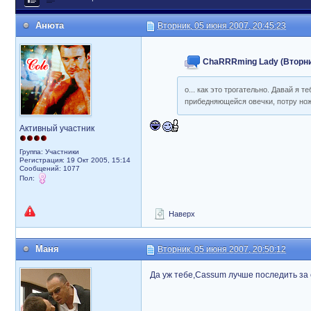
Анюта
Вторник, 05 июня 2007, 20:45:23
ChaRRRming Lady (Вторник,
о... как это трогательно. Давай я 
прибедняющейся овечки, потру ножк
Активный участник
Группа: Участники
Регистрация: 19 Окт 2005, 15:14
Сообщений: 1077
Пол:
Наверх
Маня
Вторник, 05 июня 2007, 20:50:12
Да уж тебе,Cassum лучше последить за с