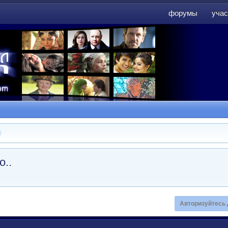
форумы
учас
форумы
учас
о..
Авторизуйтесь 