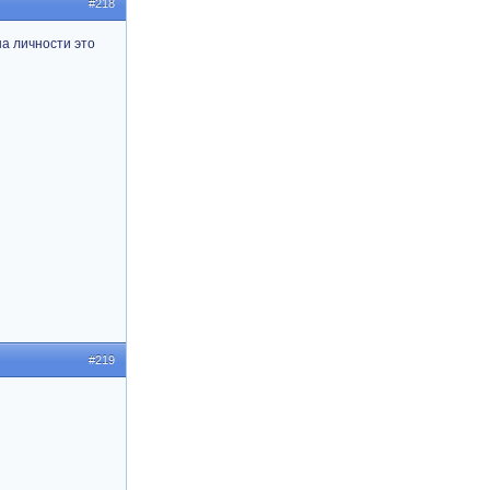
#218
на личности это
#219