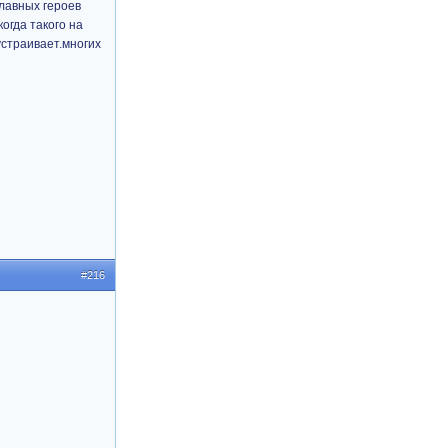
главных героев
огда такого на
устраивает.многих
#216