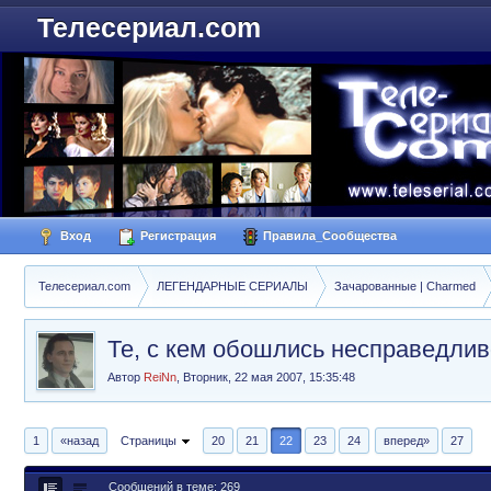
Телесериал.com
Вход
Регистрация
Правила_Сообщества
Телесериал.com
ЛЕГЕНДАРНЫЕ СЕРИАЛЫ
Зачарованные | Charmed
Те, с кем обошлись несправедлив
Автор
ReiNn
,
Вторник, 22 мая 2007, 15:35:48
1
«назад
Страницы
20
21
22
23
24
вперед»
27
Сообщений в теме: 269