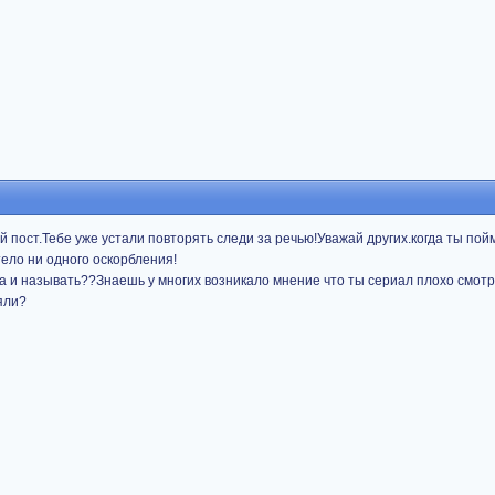
й пост.Тебе уже устали повторять следи за речью!Уважай других.когда ты пой
тело ни одного оскорбления!
а и называть??Знаешь у многих возникало мнение что ты сериал плохо смотр
яли?