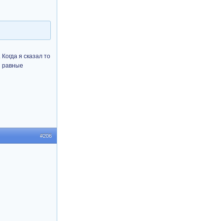
Когда я сказал то
ы равные
#206