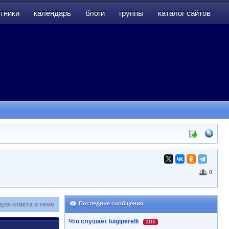
тники
календарь
блоги
группы
каталог сайтов
тники
календарь
блоги
группы
каталог сайтов
0
Последние сообщения
для ответа в теме
Что слушает luigiperelli
2116