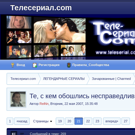
Телесериал.com
Вход
Регистрация
Правила_Сообщества
Телесериал.com
ЛЕГЕНДАРНЫЕ СЕРИАЛЫ
Зачарованные | Charmed
Те, с кем обошлись несправедлив
Автор
ReiNn
,
Вторник, 22 мая 2007, 15:35:48
1
«назад
Страницы
19
20
21
22
23
вперед»
27
Сообщений в теме: 269