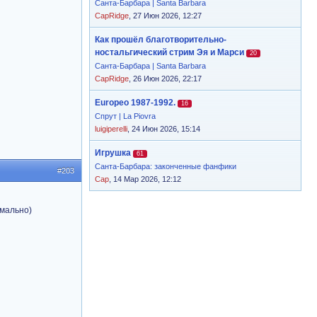
Санта-Барбара | Santa Barbara
CapRidge
, 27 Июн 2026, 12:27
Как прошёл благотворительно-
ностальгический стрим Эя и Марси
20
Санта-Барбара | Santa Barbara
CapRidge
, 26 Июн 2026, 22:17
Europeo 1987-1992.
16
Спрут | La Piovra
luigiperelli
, 24 Июн 2026, 15:14
Игрушка
61
Санта-Барбара: законченные фанфики
#203
Cap
, 14 Мар 2026, 12:12
рмально)