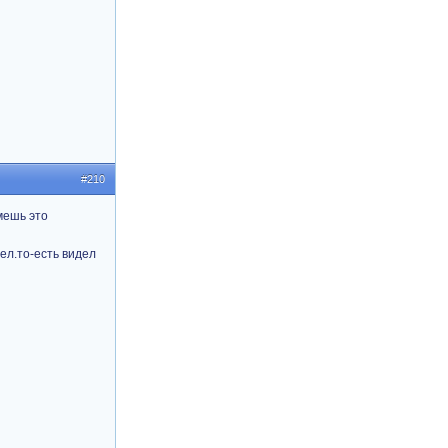
#210
мешь это
ел.то-есть видел