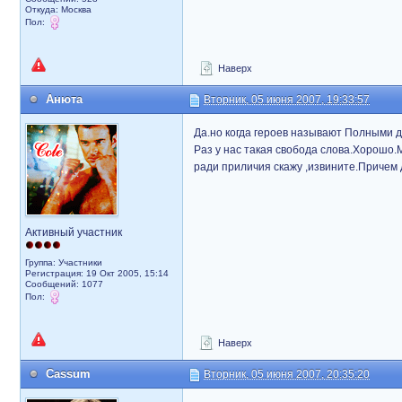
Откуда: Москва
Пол:
Наверх
Анюта
Вторник, 05 июня 2007, 19:33:57
Да.но когда героев называют Полными 
Раз у нас такая свобода слова.Хорошо.
ради приличия скажу ,извините.Причем д
Активный участник
Группа: Участники
Регистрация: 19 Окт 2005, 15:14
Сообщений: 1077
Пол:
Наверх
Cassum
Вторник, 05 июня 2007, 20:35:20