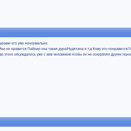
дурами-это уже ненормально.
Мне не нравится Пайпер она такая дура!Нудятина и.т.д Кому это понравится?А
о этого обсуждалось уже с эим человеком чтобы он не оскорблял других геро