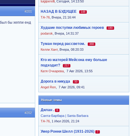
luigiperelli
,
Сегодня, 14:13:50
#201
НАЗАД В БУДУЩЕЕ
148
ТА-76
,
Вчера, 21:16:44
 был бы хеппи енд
Худшие поступки любимых героев
180
podarok
,
Вчера, 14:31:37
Туман перед рассветом.
368
Келли Хант
,
Вчера, 08:20:33
Кто из матерей Мейсона ему больше
подходит?
217
Катя Очкарева
,
7 Авг 2026, 13:55
Дорога в никуда
50
Angel Ren
,
7 Авг 2026, 09:41
Новые темы
Дилан .
6
#202
Санта-Барбара | Santa Barbara
ТА-76
, 1 Июл 2026, 21:24
Умер Ронни Шелл (1931-2026)
7