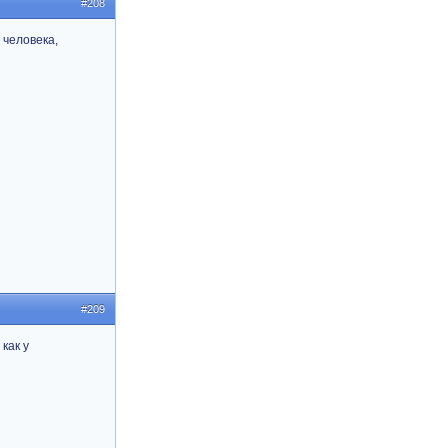
#208
 человека,
#209
как у