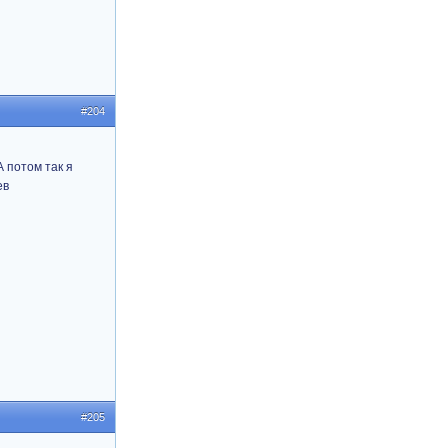
#204
 потом так я
ев
#205