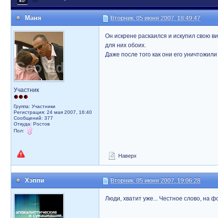
Маня
Вторник, 05 июня 2007, 18:49:47
Он искрене раскаился и искупил свою в
для них обоих.
Даже после того как они его уничтожили 
Участник
Группа: Участники
Регистрация: 24 мая 2007, 16:40
Сообщений: 377
Откуда: Ростов
Пол:
Наверх
Хэппи
Вторник, 05 июня 2007, 19:06:28
Люди, хватит уже... Честное слово, на 