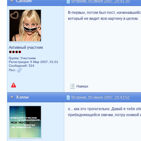
Cassum
Вторник, 05 июня 2007, 20:41:30
В-первых, потом был пост, начинавшийся
который не видит всю картину в целом.
Активный участник
Группа: Участники
Регистрация: 5 Мар 2007, 01:01
Сообщений: 524
Пол:
Наверх
Хэппи
Вторник, 05 июня 2007, 20:43:52
о... как это трогательно. Давай я тебя 
прибедняющейся овечки, потру ножкой и 