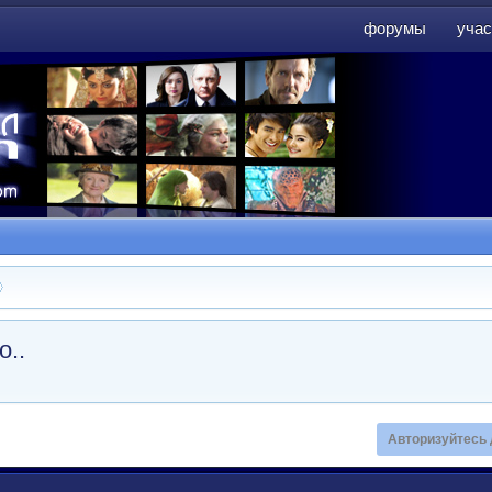
форумы
учас
форумы
учас
о..
Авторизуйтесь 