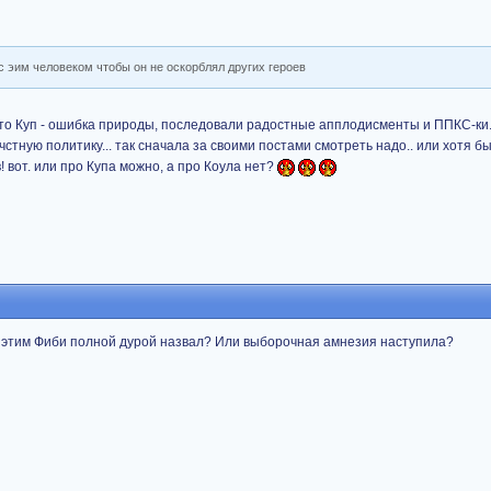
с эим человеком чтобы он не оскорблял других героев
 что Куп - ошибка природы, последовали радостные апплодисменты и ППКС-ки. 
чстную политику... так сначала за своими постами смотреть надо.. или хотя б
! вот. или про Купа можно, а про Коула нет?
ед этим Фиби полной дурой назвал? Или выборочная амнезия наступила?