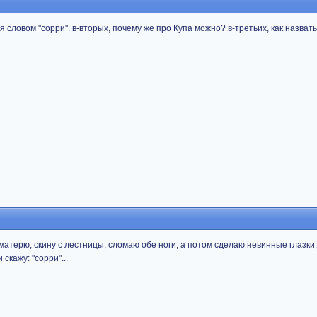
 словом "сорри". в-вторых, почему же про Купа можно? в-третьих, как назвать
обматерю, скину с лестницы, сломаю обе ноги, а потом сделаю невинные глазки, 
скажу: "сорри"...