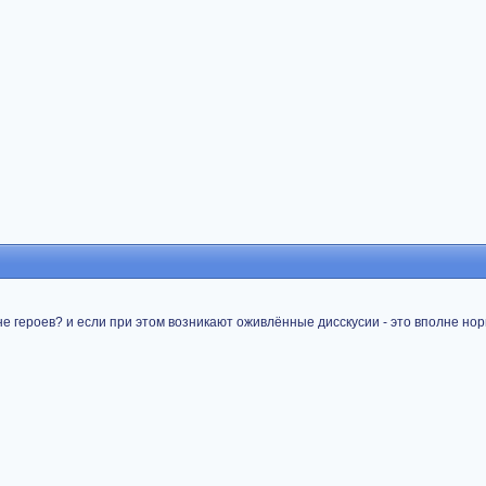
не героев? и если при этом возникают оживлённые дисскусии - это вполне но