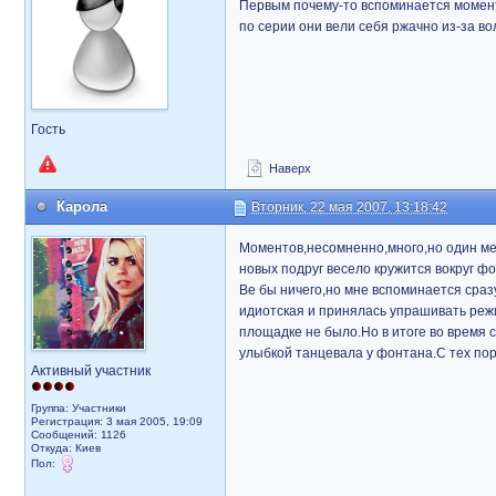
Первым почему-то вспоминается момент 
по серии они вели себя ржачно из-за во
Гость
Наверх
Карола
Вторник, 22 мая 2007, 13:18:42
Моментов,несомненно,много,но один мен
новых подруг весело кружится вокруг ф
Ве бы ничего,но мне вспоминается сразу
идиотская и принялась упрашивать реж
площадке не было.Но в итоге во время с
улыбкой танцевала у фонтана.С тех пор
Активный участник
Группа: Участники
Регистрация: 3 мая 2005, 19:09
Сообщений: 1126
Откуда: Киев
Пол: