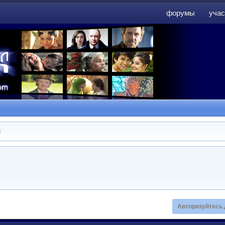
форумы
учас
форумы
учас
Авторизуйтесь 