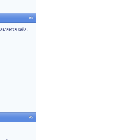
#4
оявляется Кайя.
#5