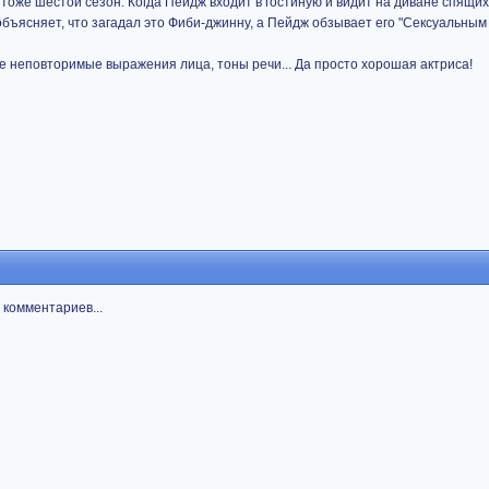
 тоже шестой сезон. Когда Пейдж входит в гостиную и видит на диване спящих
 объясняет, что загадал это Фиби-джинну, а Пейдж обзывает его "Сексуальным
ее неповторимые выражения лица, тоны речи... Да просто хорошая актриса!
з комментариев...