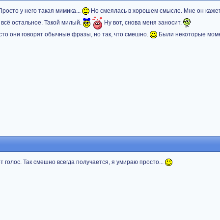
Просто у него такая мимика...
Но смеялась в хорошем смысле. Мне он каже
 всё остальное. Такой милый.
Ну вот, снова меня заносит.
сто они говорят обычные фразы, но так, что смешно.
Были некоторые моме
 голос. Так смешно всегда получается, я умираю просто...