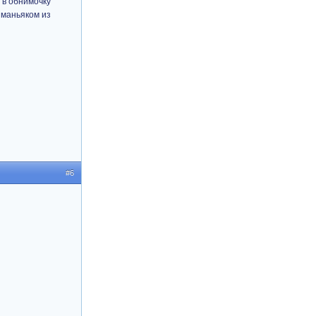
 в обнимочку
 маньяком из
#6