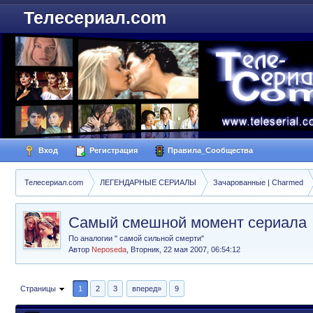
Телесериал.com
Вход
Регистрация
Правила_Сообщества
Телесериал.com
ЛЕГЕНДАРНЫЕ СЕРИАЛЫ
Зачарованные | Charmed
Самый смешной момент сериала
По аналогии " самой сильной смерти"
Автор
Neposeda
,
Вторник, 22 мая 2007, 06:54:12
Страницы
1
2
3
вперед»
9