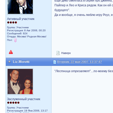
Еще дико смеялась в серии про джинна,
Пайпер и Лео и Криса рядом. Как он ей
будущего".
Да и вообще, я очень люблю игру Роуз, 
Активный участник
Группа: Участники
Регистрация: 8 Авг 2006, 00:20
Сообщений: 924
Откуда: Москва! Родная Москва!
Пол:
Наверх
Liz.Moretti
Вторник, 22 мая 2007, 13:37:47
"
Лестница отрезвляет
"....по-моему бе
Заслуженный участник
Группа: Участники
Регистрация: 19 Янв 2006, 13:17