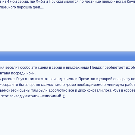
из 47-ой серии, где Фиби и Пру скатываются по лестнице прямо к ногам Коу
лшебного порошка феи....
я веселит особо:это сцена в серии о нимфах,когда Пейдж преобретает их об
онтана посреди ночи.
 рассказ Роуз о том,как этот эпизод снимали.Прочитав сценарий она сразу п
иссера,что бы во время сьемок никого кроме необходимомого минимума работ
ьемок этой сцены там были абсолютно все и дико хохотали,пока Роуз в корот
 этот эпизод у актрисы-нелюбимый..))