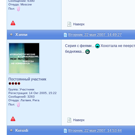
Сообщений: 6390
Откуда: Moscow
Пол:
Наверх
Хэппи
Вторник, 22 мая 2007, 14:49:27
Серия с феями...
Хохотала не пеерст
бедняжка...
Постоянный участник
Группа: Участники
Регистрация: 14 Окт 2005, 15:22
Сообщений: 3263
Откуда: Латвия, Рига
Пол:
Наверх
Keisidi
Вторник, 22 мая 2007, 14:53:44