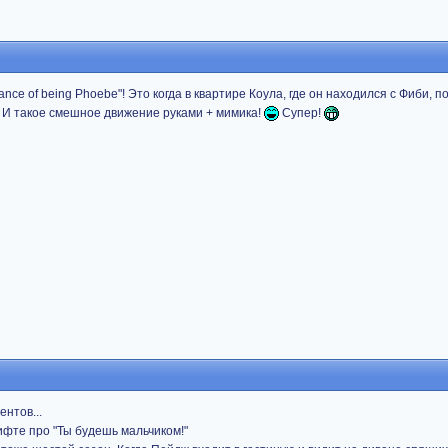
nce of being Phoebe"! Это когда в квартире Коула, где он находился с Фиби, п
..." И такое смешное движение руками + мимика!
Супер!
нтов...
ифте про "Ты будешь мальчиком!"