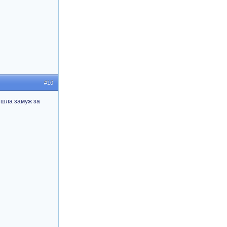
#10
вышла замуж за