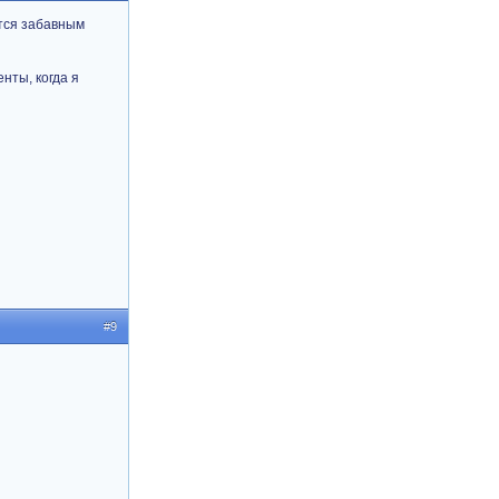
тся забавным
нты, когда я
#9