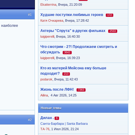
Ekatterrina
,
Вчера, 21:20:09
#1
Худшие поступки любимых героев
172
Катя Очкарева
,
Вчера, 17:28:42
е наиболее
Актеры "Спрута" в других фильмах
2533
luigiperelli
,
Вчера, 16:40:30
Что смотрим - 2?! Продолжаем смотреть и
обсуждать
3642
luigiperelli
,
Вчера, 16:39:23
Кто из матерей Мейсона ему больше
подходит?
213
podarok
,
Вчера, 11:42:43
Жизнь после ЛФН!
7363
Ailina
,
4 Авг 2026, 14:25
Новые темы
Дилан .
6
#2
Санта-Барбара | Santa Barbara
ТА-76
, 1 Июл 2026, 21:24