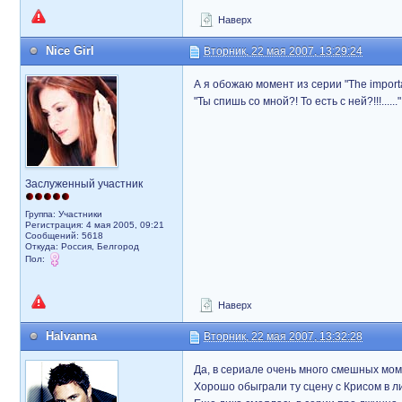
Наверх
Nice Girl
Вторник, 22 мая 2007, 13:29:24
А я обожаю момент из серии "The importa
"Ты спишь со мной?! То есть с ней?!!!...
Заслуженный участник
Группа: Участники
Регистрация: 4 мая 2005, 09:21
Сообщений: 5618
Откуда: Россия, Белгород
Пол:
Наверх
Halvanna
Вторник, 22 мая 2007, 13:32:28
Да, в сериале очень много смешных моме
Хорошо обыграли ту сцену с Крисом в л