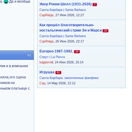
ла.
Да и вообще
Умер Ронни Шелл (1931-2026)
7
Санта-Барбара | Santa Barbara
CapRidge
, 27 Июн 2026, 12:27
Как прошёл благотворительно-
ностальгический стрим Эя и Марси
20
Санта-Барбара | Santa Barbara
CapRidge
, 26 Июн 2026, 22:17
Europeo 1987-1992.
16
#3
Спрут | La Piovra
luigiperelli
, 24 Июн 2026, 15:14
лик и в компании
Игрушка
61
оняла,что сцена
Санта-Барбара: законченные фанфики
ников на
Cap
, 14 Мар 2026, 12:12
еньком платьице с