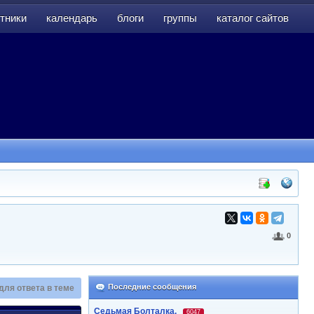
тники
календарь
блоги
группы
каталог сайтов
тники
календарь
блоги
группы
каталог сайтов
0
Последние сообщения
для ответа в теме
Седьмая Болталка.
6047