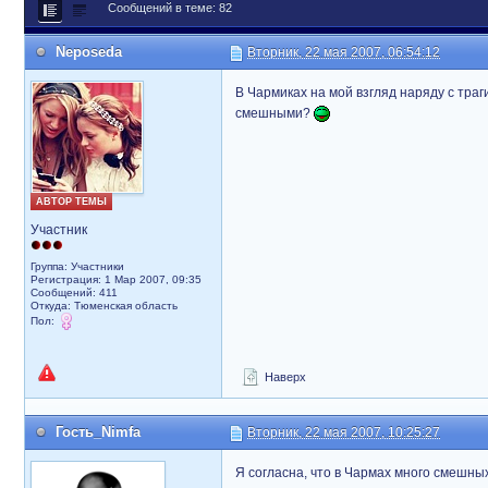
Сообщений в теме: 82
Neposeda
Вторник, 22 мая 2007, 06:54:12
В Чармиках на мой взгляд наряду с тра
смешными?
АВТОР ТЕМЫ
Участник
Группа: Участники
Регистрация: 1 Мар 2007, 09:35
Сообщений: 411
Откуда: Тюменская область
Пол:
Наверх
Гость_Nimfa
Вторник, 22 мая 2007, 10:25:27
Я согласна, что в Чармах много смешных