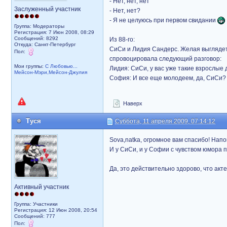
- Нет, нет, нет
Заслуженный участник
- Нет, нет?
- Я не целуюсь при первом свидании
Группа: Модераторы
Регистрация: 7 Июн 2008, 08:29
Сообщений: 8292
Из 88-го:
Откуда: Санкт-Петербург
СиСи и Лидия Сандерс. Желая выгляде
Пол:
спровоцировала следующий разговор:
Мои группы:
С Любовью...
Лидия: СиСи, у вас уже такие взрослые 
Мейсон-Мэри,Мейсон-Джулия
София: И все еще молодеем, да, СиСи
Наверх
Туся
Суббота, 11 апреля 2009, 07:14:12
Sova,natka, огромное вам спасибо! Нап
И у СиСи, и у Софии с чувством юмора 
Да, это действительно здорово, что акт
Активный участник
Группа: Участники
Регистрация: 12 Июн 2008, 20:54
Сообщений: 777
Пол: