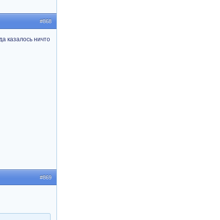
#868
да казалось ничто
#869