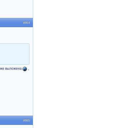
#864
 уже выложена
,
#865