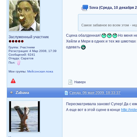
Sova (Среда, 10 декабря 2
Самое забавное во всем этом - не
Сцена обалденная!
Но меня не
Заслуженный участник
Хейли и Мери в одних и тех же шмотках
одевать
Группа: Участники
Регистрация: 4 Мар 2008, 17:39
Сообщений: 6241
Откуда: Саратов
Пол:
Мои группы:
Мейсонская ложа
Наверх
Zabava
Среда, 06 мая 2009, 18:33:37
Пересматривала заново! Супер! Да с юм
А еще вот в этой сцене в конце
http://vid