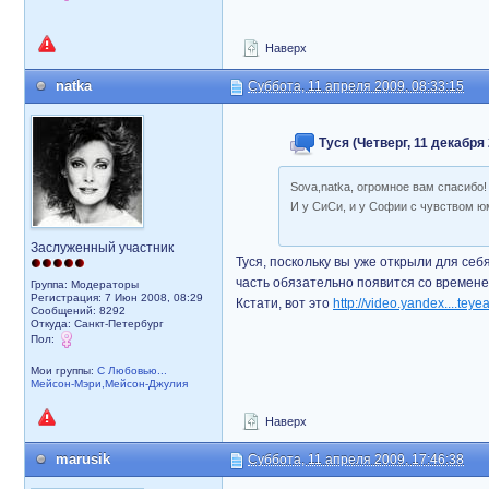
Наверх
natka
Суббота, 11 апреля 2009, 08:33:15
Туся (Четверг, 11 декабря 
Sova,natka, огромное вам спасибо
И у СиСи, и у Софии с чувством ю
Заслуженный участник
Туся, поскольку вы уже открыли для се
часть обязательно появится со времен
Группа: Модераторы
Регистрация: 7 Июн 2008, 08:29
Кстати, вот это
http://video.yandex....teye
Сообщений: 8292
Откуда: Санкт-Петербург
Пол:
Мои группы:
С Любовью...
Мейсон-Мэри,Мейсон-Джулия
Наверх
marusik
Суббота, 11 апреля 2009, 17:46:38