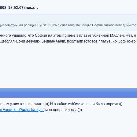
008, 18:52:07) писал:
дипломатичная реакция СиСи. Он был счастлив так, будто София забила победный гол
много удивило, что София на этом приеме в платье убиенной Мадлен. Нет, я
 щеголяли, они девушки бедные были, покупали готовое платье, но Софию-то з
ором у них все в порядке. ))) И вообще изЮмительная была парочка))
eo.yandex..../?autostart=yes
мне понравилось!!!)))