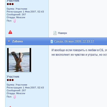
Участник
Группа: Участники
Регистрация: 1 Фев 2007, 02:43
Сообщений: 267
Откуда: Moscow
Пол:
Наверх
Zabava
Среда, 06 мая 2009, 22:19:17
И вообще если говорить о любви в СБ, 
не восполнит их чувство и утраты, но ос
Участник
Группа: Участники
Регистрация: 1 Фев 2007, 02:43
Сообщений: 267
Откуда: Moscow
Пол: