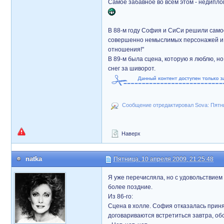
Самое забавное во всем этом - недипло
В 88-м году София и СиСи решили само
совершенно немыслимых персонажей и т
отношения!"
В 89-м была сцена, которую я люблю, н
снег за шиворот.
Сообщение отредактировал Sova: Пятниц
Наверх
natka
Пятница, 10 апреля 2009, 21:25:48
Я уже перечисляла, но с удовольствием 
более поздние.
Из 86-го:
Сцена в холле. София отказалась приня
договариваются встретиться завтра, об