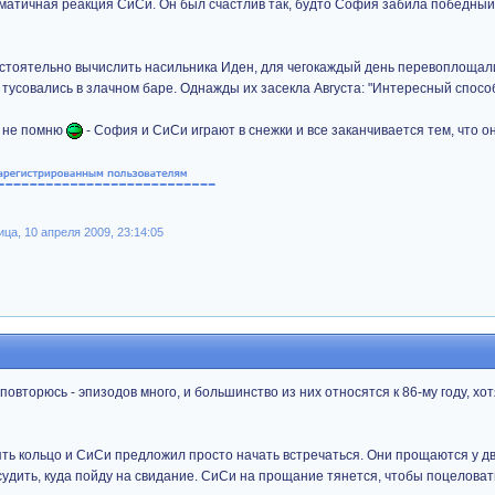
матичная реакция СиСи. Он был счастлив так, будто София забила победный 
стоятельно вычислить насильника Иден, для чегокаждый день перевоплощали
усовались в злачном баре. Однажды их засекла Августа: "Интересный спосо
о не помню
- София и СиСи играют в снежки и все заканчивается тем, что о
а, 10 апреля 2009, 23:14:05
повторюсь - эпизодов много, и большинство из них относятся к 86-му году, хо
ть кольцо и СиСи предложил просто начать встречаться. Они прощаются у д
судить, куда пойду на свидание. СиСи на прощание тянется, чтобы поцеловат