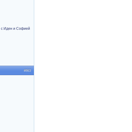
и с Иден и Софией
#863