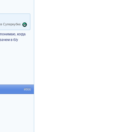
 в Суперкубке.
 понимаю, когда
ачем в б/у
#866