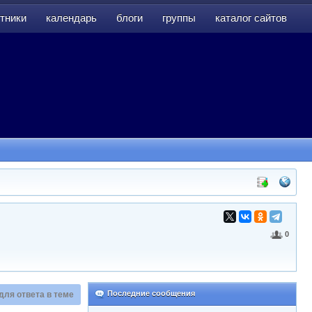
тники
календарь
блоги
группы
каталог сайтов
тники
календарь
блоги
группы
каталог сайтов
0
Последние сообщения
для ответа в теме