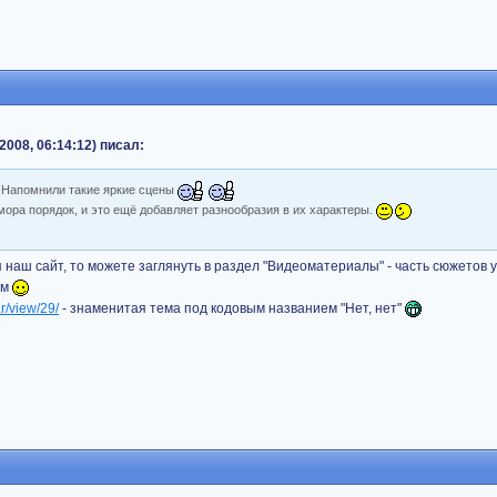
2008, 06:14:12) писал:
! Напомнили такие яркие сцены
мора порядок, и это ещё добавляет разнообразия в их характеры.
бя наш сайт, то можете заглянуть в раздел "Видеоматериалы" - часть сюжетов
ем
ar/view/29/
- знаменитая тема под кодовым названием "Нет, нет"