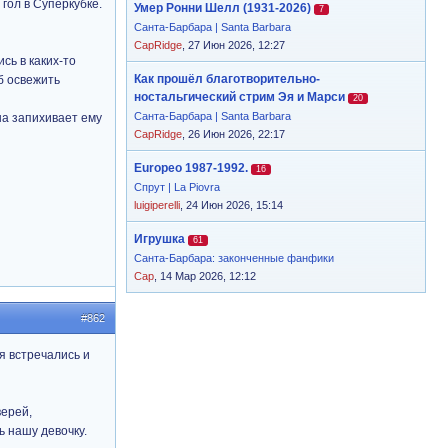
гол в Суперкубке.
Умер Ронни Шелл (1931-2026)
7
Санта-Барбара | Santa Barbara
CapRidge
, 27 Июн 2026, 12:27
сь в каких-то
Как прошёл благотворительно-
б освежить
ностальгический стрим Эя и Марси
20
Санта-Барбара | Santa Barbara
на запихивает ему
CapRidge
, 26 Июн 2026, 22:17
Europeo 1987-1992.
16
Спрут | La Piovra
luigiperelli
, 24 Июн 2026, 15:14
Игрушка
61
Санта-Барбара: законченные фанфики
Cap
, 14 Мар 2026, 12:12
#862
тя встречались и
верей,
ь нашу девочку.