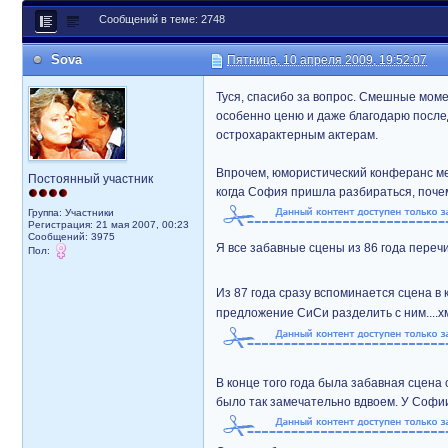
Сообщений в теме: 2748
Sova
Пятница, 10 апреля 2009, 19:52:07
Туся, спасибо за вопрос. Смешные моме
особенно ценю и даже благодарю последн
острохарактерным актерам.
Впрочем, юмористический конферанс меж
Постоянный участник
когда София пришла разбираться, поче
Группа: Участники
Регистрация: 21 мая 2007, 00:23
Сообщений: 3975
Я все забавные сцены из 86 года перечи
Пол:
Из 87 года сразу вспоминается сцена в 
предложение СиСи разделить с ним....х
В конце того года была забавная сцена 
было так замечательно вдвоем. У Софии 