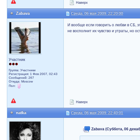
Наверх
Zabava
Среда, 06 мая 2009, 22:20:00
И вообще если говорить о любви в СБ, 
не восполнит их чувство и утраты, но ос
Участник
Группа: Участники
Регистрация: 1 Фев 2007, 02:43
Сообщений: 267
Откуда: Moscow
Пол:
Наверх
natka
Среда, 06 мая 2009, 22:40:01
Zabava (Суббота, 06 декаб