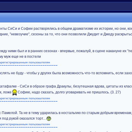
нты СиСи и Софии растворялись в общем драматизме их истории, но они, кон
ие, "невезучие", сезоны за то, что они позволили Джудит и Джеду раскрытьс
ду ними был и в ранних сезонах - впервые, пожалуй, в сцене накануне их "п
му муж еще не в постели
слять не буду - чтобы у других была возможность что-то вспомнить, если захо
катафалке - СиСи в образе графа Дракулы, безутешная вдова, цитаты из клас
м, ложе
Софию, надо сказать, долго уговаривать не пришлось. (3. 27)
с Памелой. Та не в тему ударилась в ностальгию по старым добрым временам,
под рукой оказался торт...