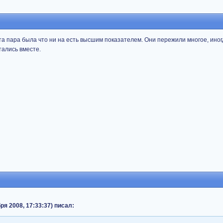
эта пара была что ни на есть высшим показателем. Они пережили многое, иног
тались вместе.
ря 2008, 17:33:37) писал: