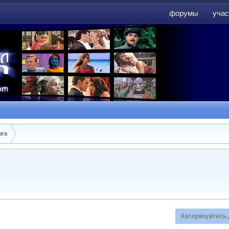
форумы
учас
форумы
учас
ara
Авторизуйтесь 