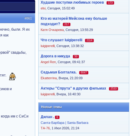
Худшие поступки любимых героев
173
elsi
,
Сегодня, 15:02:49
#861
Кто из матерей Мейсона ему больше
подходит?
217
ечно, были. Я их
Катя Очкарева
,
Сегодня, 13:55:29
я как
Что слушает luigiperelli
2114
luigiperelli
,
Сегодня, 13:38:32
ервой" свадьбы,
Дорога в никуда
50
Angel Ren
,
Сегодня, 09:41:37
Седьмая Болталка.
6047
тят.
Ekatterrina
,
Вчера, 21:20:09
Актеры "Спрута" в других фильмах
сиков и
2533
luigiperelli
,
Вчера, 16:40:30
Новые темы
 когда им с СиСи
Дилан .
6
Санта-Барбара | Santa Barbara
ТА-76
, 1 Июл 2026, 21:24