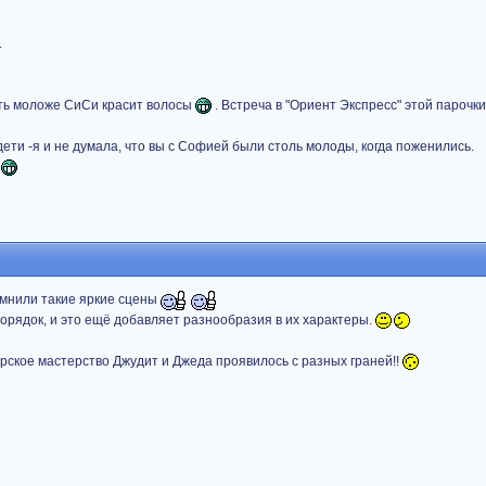
.
ть моложе СиСи красит волосы
. Встреча в "Ориент Экспресс" этой парочк
дети -я и не думала, что вы с Софией были столь молоды, когда поженились.
?
омнили такие яркие сцены
порядок, и это ещё добавляет разнообразия в их характеры.
ерское мастерство Джудит и Джеда проявилось с разных граней!!