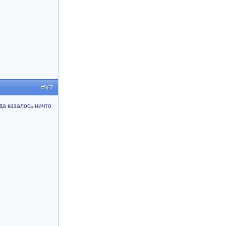
#867
да казалось ничто