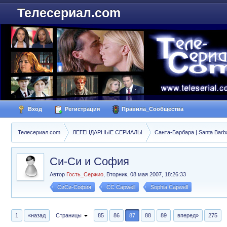
Телесериал.com
Вход
Регистрация
Правила_Сообщества
Телесериал.com
ЛЕГЕНДАРНЫЕ СЕРИАЛЫ
Санта-Барбара | Santa Barb
Си-Си и София
Автор
Гость_Сержио
,
Вторник, 08 мая 2007, 18:26:33
СиСи-София
CC Capwell
Sophia Capwell
1
«назад
Страницы
85
86
87
88
89
вперед»
275