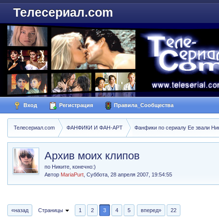
Телесериал.com
Вход
Регистрация
Правила_Сообщества
Телесериал.com
ФАНФИКИ И ФАН-АРТ
Фанфики по сериалу Ее звали Ники
Архив моих клипов
по Никите, конечно:)
Автор
MariaPurt
,
Суббота, 28 апреля 2007, 19:54:55
«назад
Страницы
1
2
3
4
5
вперед»
22