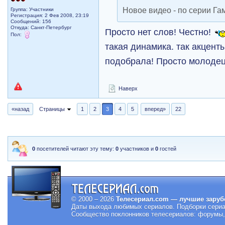
Новое видео - по серии Гам
Группа: Участники
Регистрация: 2 Фев 2008, 23:19
Сообщений: 156
Откуда: Санкт-Петербург
Просто нет слов! Честно!
Пол:
такая динамика. так акцент
подобрала! Просто молодец!
Наверх
«назад
Страницы
1
2
3
4
5
вперед»
22
0
посетителей читают эту тему:
0
участников и
0
гостей
© 2000 – 2026
Телесериал.com — лучшие заруб
Даты выхода любимых сериалов.
Подборки сериа
Сообщество поклонников телесериалов: форумы, 