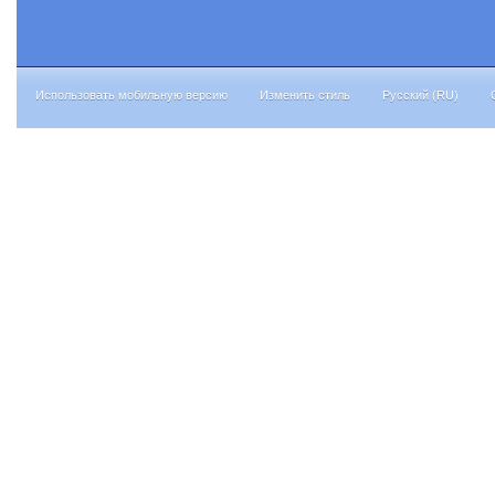
Использовать мобильную версию
Изменить стиль
Русский (RU)