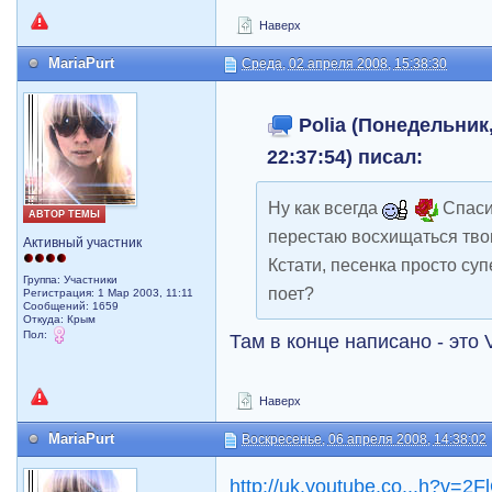
Наверх
MariaPurt
Среда, 02 апреля 2008, 15:38:30
Polia (Понедельник,
22:37:54) писал:
Ну как всегда
Спаси
АВТОР ТЕМЫ
перестаю восхищаться тво
Активный участник
Кстати, песенка просто су
Группа: Участники
поет?
Регистрация: 1 Мар 2003, 11:11
Сообщений: 1659
Откуда: Крым
Пол:
Там в конце написано - это Va
Наверх
MariaPurt
Воскресенье, 06 апреля 2008, 14:38:02
http://uk.youtube.co...h?v=2