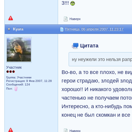
3!!!
Наверх
Kyara
Пятница, 06 апреля 2007, 11:23:17
Цитата
ну неужели это нельзя рапр
Участник
Во-во, а то все плохо, не в
Группа: Участники
герои страдаю, злодей злод
Регистрация: 9 Фев 2007, 11:28
Сообщений: 124
хорошо!! И никакого удовол
Пол:
частенько не получаем пото
Интересно, а кто-нибудь по
конец не был скомкан и вс
Наверх