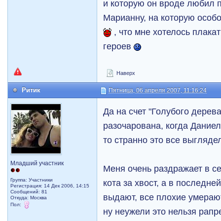
и которую он вроде любил п
Марианну, на которую особ
, что мне хотелось плака
героев
Наверх
Ритик
Пятница, 06 апреля 2007, 11:16:24
Да на счет "Голубого дерева
разочарована, когда Даниел
то странно это все выгляде
Младший участник
Меня очень раздражает в се
Группа: Участники
кота за хвост, а в последне
Регистрация: 14 Дек 2006, 14:15
Сообщений: 81
выдают, все плохие умерают
Откуда: Москва
Пол:
ну неужели это нельзя рапр