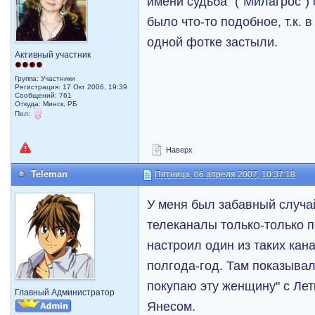
имени судьба" ("Милагрос")
было что-то подобное, т.к. 
одной фотке застыли.
Активный участник
Группа: Участники
Регистрация: 17 Окт 2006, 19:39
Сообщений: 761
Откуда: Минск, РБ
Пол:
Наверх
Teleman
Пятница, 06 апреля 2007, 10:37:18
У меня был забавный случай
телеканалы только-только п
настроил один из таких кан
полгода-год. Там показывал
покупаю эту женщину" с Ле
Главный Администратор
Янесом.