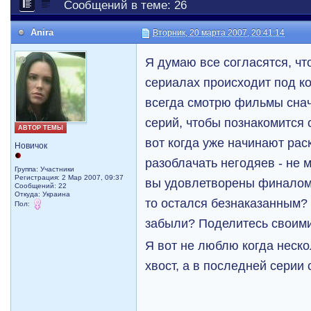
Сообщений в теме: 26
Anira
Вторник, 20 марта 2007, 20:41:14
Я думаю все согласятся, чт
сериалах происходит под ко
всегда смотрю фильмы снач
серий, чтобы познакомится
АВТОР ТЕМЫ
вот когда уже начинают рас
Новичок
разоблачать негодяев - не м
Группа: Участники
Регистрация: 2 Мар 2007, 09:37
вы удовлетворены финалом 
Сообщений: 22
Откуда: Украина
то остался безнаказанным? 
Пол:
забыли? Поделитесь своими
Я вот не люблю когда неско
хвост, а в последней серии 