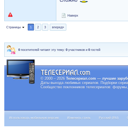
Наверх
Страницы
1
2
3
вперед»
0
посетителей читают эту тему:
0
участников и
0
гостей
© 2000 – 2026
Телесериал.com — лучшие заруб
Даты выхода любимых сериалов.
Подборки сериа
Сообщество поклонников телесериалов: форумы, 
Использовать мобильную версию
Изменить стиль
Русский (RU)