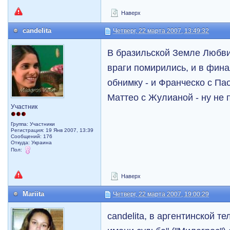
Наверх
candelita
Четверг, 22 марта 2007, 13:49:32
В бразильской Земле Любви
враги помирились, и в фина
обнимку - и Франческо с Па
Маттео с Жулианой - ну не
Участник
Группа: Участники
Регистрация: 19 Янв 2007, 13:39
Сообщений: 176
Откуда: Украина
Пол:
Наверх
Mariita
Четверг, 22 марта 2007, 19:00:29
candelita, в аргентинской т