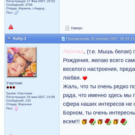
Регистрация: 17 Фев 2007, 22:52
Сообщений: 2706
Откуда: Израиль, г.Ашдод
Пол:
Наверх
Kelly-3
Понедельник, 05 ноября 2007, 00:44:14
Леночка
, (т.е. Мышь белая)
Рождения, желаю всего сам
веселого настроения, пред
любви.
Участник
Жаль, что ты очень редко п
Группа: Участники
рада, что именно здесь мы 
Регистрация: 24 мая 2007, 23:58
Сообщений: 123
сфера наших интересов не 
Откуда: Воронеж
Пол:
Борном, ты очень интересны
всем!!!