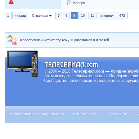
Наверх
1
«назад
Страницы
7
8
9
10
11
вперед»
672
0
посетителей читают эту тему:
0
участников и
0
гостей
© 2000 – 2026
Телесериал.com — лучшие заруб
Даты выхода любимых сериалов.
Подборки сериа
Сообщество поклонников телесериалов: форумы, 
Использовать мобильную версию
Изменить стиль
Русский (RU)