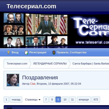
Телесериал.com
Вход
Регистрация
Правила_Сообщества
Телесериал.com
ЛЕГЕНДАРНЫЕ СЕРИАЛЫ
Санта-Барбара | Santa Barba
Поздравления
Автор
Clair
,
Вторник, 13 февраля 2007, 05:22:04
1
«назад
Страницы
7
8
9
10
11
вперед»
672